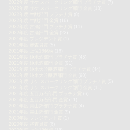
2022年度 サケ スパークリング部門 プラチナ賞
(7)
2022年度 サケ スパークリング部門 金賞
(13)
2022年度 生酛部門 プラチナ賞
(8)
2022年度 生酛部門 金賞
(16)
2022年度 古酒部門 プラチナ賞
(11)
2022年度 古酒部門 金賞
(22)
2021年度 プレジデント賞
(1)
2021年度 審査員賞
(5)
2021年度 上位16銘柄
(16)
2021年度 純米酒部門 プラチナ賞
(45)
2021年度 純米酒部門 金賞
(91)
2021年度 純米大吟醸酒部門 プラチナ賞
(44)
2021年度 純米大吟醸酒部門 金賞
(90)
2021年度 サケ スパークリング部門 プラチナ賞
(5)
2021年度 サケ スパークリング部門 金賞
(11)
2021年度 五百万石部門 プラチナ賞
(6)
2021年度 五百万石部門 金賞
(11)
2021年度 美山錦部門 プラチナ賞
(4)
2021年度 美山錦部門 金賞
(9)
2020年度 プレジデント賞
(1)
2020年度 審査員賞
(6)