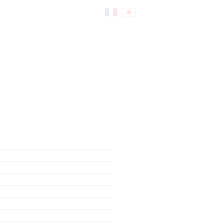
Fr
日
an
本
çai
語
s