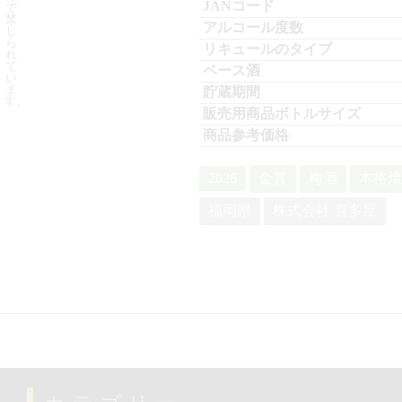
で
禁
じ
ら
れ
て
い
ま
す。
2026
金賞
梅酒
本格焼
福岡県
株式会社 喜多屋