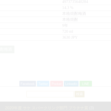
4973735640284
14.3
%
本格焼酎梅酒
本格焼酎
9年
720
ml
3630 JPY
酎梅酒
Facebook
Twitter
Pocket
LinkedIn
LINE
検
索:
2020年度 サケ スパークリング部門 プラチナ賞
(3)