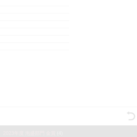
2023年度 泡盛部門 金賞
(4)