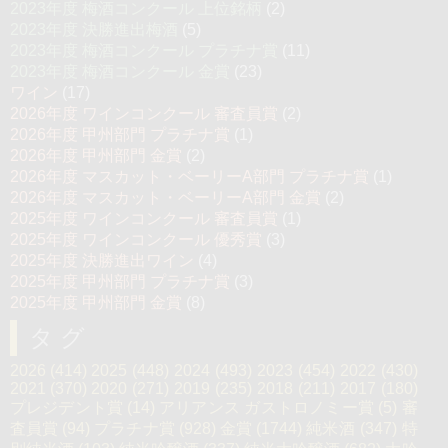
2023年度 梅酒コンクール 上位銘柄
(2)
2023年度 決勝進出梅酒
(5)
2023年度 梅酒コンクール プラチナ賞
(11)
2023年度 梅酒コンクール 金賞
(23)
ワイン
(17)
2026年度 ワインコンクール 審査員賞
(2)
2026年度 甲州部門 プラチナ賞
(1)
2026年度 甲州部門 金賞
(2)
2026年度 マスカット・ベーリーA部門 プラチナ賞
(1)
2026年度 マスカット・ベーリーA部門 金賞
(2)
2025年度 ワインコンクール 審査員賞
(1)
2025年度 ワインコンクール 優秀賞
(3)
2025年度 決勝進出ワイン
(4)
2025年度 甲州部門 プラチナ賞
(3)
2025年度 甲州部門 金賞
(8)
タグ
2026
(414)
2025
(448)
2024
(493)
2023
(454)
2022
(430)
2021
(370)
2020
(271)
2019
(235)
2018
(211)
2017
(180)
プレジデント賞
(14)
アリアンス ガストロノミー賞
(5)
審
査員賞
(94)
プラチナ賞
(928)
金賞
(1744)
純米酒
(347)
特