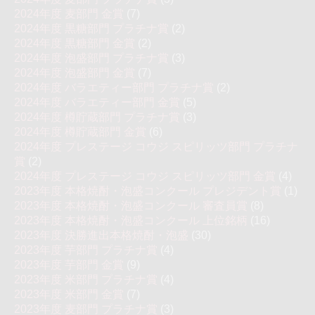
2024年度 麦部門 金賞
(7)
2024年度 黒糖部門 プラチナ賞
(2)
2024年度 黒糖部門 金賞
(2)
2024年度 泡盛部門 プラチナ賞
(3)
2024年度 泡盛部門 金賞
(7)
2024年度 バラエティー部門 プラチナ賞
(2)
2024年度 バラエティー部門 金賞
(5)
2024年度 樽貯蔵部門 プラチナ賞
(3)
2024年度 樽貯蔵部門 金賞
(6)
2024年度 プレステージ コウジ スピリッツ部門 プラチナ
賞
(2)
2024年度 プレステージ コウジ スピリッツ部門 金賞
(4)
2023年度 本格焼酎・泡盛コンクール プレジデント賞
(1)
2023年度 本格焼酎・泡盛コンクール 審査員賞
(8)
2023年度 本格焼酎・泡盛コンクール 上位銘柄
(16)
2023年度 決勝進出本格焼酎・泡盛
(30)
2023年度 芋部門 プラチナ賞
(4)
2023年度 芋部門 金賞
(9)
2023年度 米部門 プラチナ賞
(4)
2023年度 米部門 金賞
(7)
2023年度 麦部門 プラチナ賞
(3)