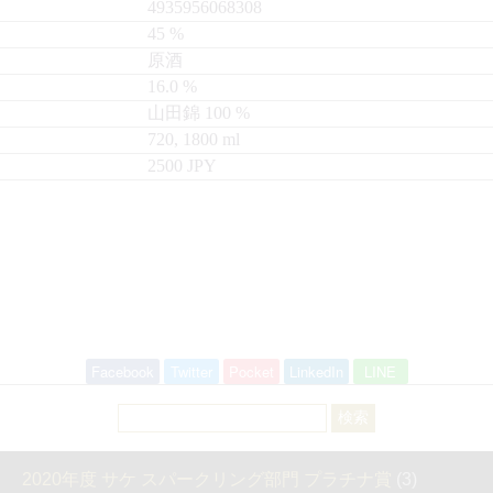
4935956068308
45
%
原酒
16.0
%
山田錦
100
720, 1800
ml
2500 JPY
Facebook
Twitter
Pocket
LinkedIn
LINE
検
索:
2020年度 サケ スパークリング部門 プラチナ賞
(3)