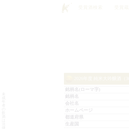
受賞酒検索
受賞蔵
2026年度 純米大吟醸酒（3
未
成
年
者
の
飲
酒
は
法
律