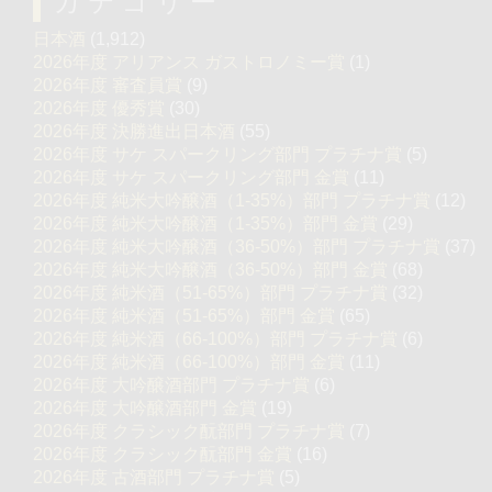
カテゴリー
日本酒
(1,912)
2026年度 アリアンス ガストロノミー賞
(1)
2026年度 審査員賞
(9)
2026年度 優秀賞
(30)
2026年度 決勝進出日本酒
(55)
2026年度 サケ スパークリング部門 プラチナ賞
(5)
2026年度 サケ スパークリング部門 金賞
(11)
2026年度 純米大吟醸酒（1-35%）部門 プラチナ賞
(12)
2026年度 純米大吟醸酒（1-35%）部門 金賞
(29)
2026年度 純米大吟醸酒（36-50%）部門 プラチナ賞
(37)
2026年度 純米大吟醸酒（36-50%）部門 金賞
(68)
2026年度 純米酒（51-65%）部門 プラチナ賞
(32)
2026年度 純米酒（51-65%）部門 金賞
(65)
2026年度 純米酒（66-100%）部門 プラチナ賞
(6)
2026年度 純米酒（66-100%）部門 金賞
(11)
2026年度 大吟醸酒部門 プラチナ賞
(6)
2026年度 大吟醸酒部門 金賞
(19)
2026年度 クラシック酛部門 プラチナ賞
(7)
2026年度 クラシック酛部門 金賞
(16)
2026年度 古酒部門 プラチナ賞
(5)