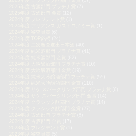
2025年度 クラシック酛部門 金賞
(17)
2025年度 古酒部門 プラチナ賞
(7)
2025年度 古酒部門 金賞
(12)
2024年度 プレジデント賞
(1)
2024年度 アリアンス ガストロノミー賞
(1)
2024年度 審査員賞
(6)
2024年度 TOP銘柄
(24)
2024年度 二次審査進出日本酒
(40)
2024年度 純米酒部門 プラチナ賞
(41)
2024年度 純米酒部門 金賞
(82)
2024年度 大吟醸酒部門 プラチナ賞
(10)
2024年度 大吟醸酒部門 金賞
(19)
2024年度 純米大吟醸酒部門 プラチナ賞
(55)
2024年度 純米大吟醸酒部門 金賞
(110)
2024年度 サケ スパークリング部門 プラチナ賞
(6)
2024年度 サケ スパークリング部門 金賞
(14)
2024年度 クラシック酛部門 プラチナ賞
(14)
2024年度 クラシック酛部門 金賞
(27)
2024年度 古酒部門 プラチナ賞
(8)
2024年度 古酒部門 金賞
(17)
2023年度 プレジデント賞
(1)
2023年度 審査員賞
(5)