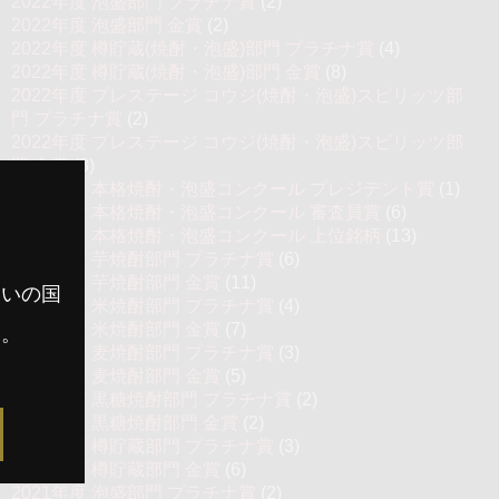
2022年度 泡盛部門 プラチナ賞
(2)
2022年度 泡盛部門 金賞
(2)
2022年度 樽貯蔵(焼酎・泡盛)部門 プラチナ賞
(4)
2022年度 樽貯蔵(焼酎・泡盛)部門 金賞
(8)
2022年度 プレステージ コウジ(焼酎・泡盛)スピリッツ部
門 プラチナ賞
(2)
2022年度 プレステージ コウジ(焼酎・泡盛)スピリッツ部
門 金賞
(3)
2021年度 本格焼酎・泡盛コンクール プレジデント賞
(1)
2021年度 本格焼酎・泡盛コンクール 審査員賞
(6)
2021年度 本格焼酎・泡盛コンクール 上位銘柄
(13)
2021年度 芋焼酎部門 プラチナ賞
(6)
2021年度 芋焼酎部門 金賞
(11)
まいの国
2021年度 米焼酎部門 プラチナ賞
(4)
2021年度 米焼酎部門 金賞
(7)
す。
2021年度 麦焼酎部門 プラチナ賞
(3)
2021年度 麦焼酎部門 金賞
(5)
2021年度 黒糖焼酎部門 プラチナ賞
(2)
2021年度 黒糖焼酎部門 金賞
(2)
2021年度 樽貯蔵部門 プラチナ賞
(3)
2021年度 樽貯蔵部門 金賞
(6)
2021年度 泡盛部門 プラチナ賞
(2)