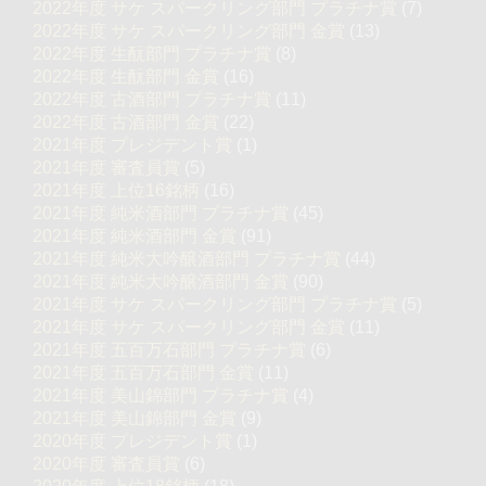
2022年度 サケ スパークリング部門 プラチナ賞
(7)
2022年度 サケ スパークリング部門 金賞
(13)
2022年度 生酛部門 プラチナ賞
(8)
2022年度 生酛部門 金賞
(16)
2022年度 古酒部門 プラチナ賞
(11)
2022年度 古酒部門 金賞
(22)
2021年度 プレジデント賞
(1)
2021年度 審査員賞
(5)
2021年度 上位16銘柄
(16)
2021年度 純米酒部門 プラチナ賞
(45)
2021年度 純米酒部門 金賞
(91)
2021年度 純米大吟醸酒部門 プラチナ賞
(44)
2021年度 純米大吟醸酒部門 金賞
(90)
2021年度 サケ スパークリング部門 プラチナ賞
(5)
2021年度 サケ スパークリング部門 金賞
(11)
2021年度 五百万石部門 プラチナ賞
(6)
2021年度 五百万石部門 金賞
(11)
2021年度 美山錦部門 プラチナ賞
(4)
2021年度 美山錦部門 金賞
(9)
2020年度 プレジデント賞
(1)
2020年度 審査員賞
(6)