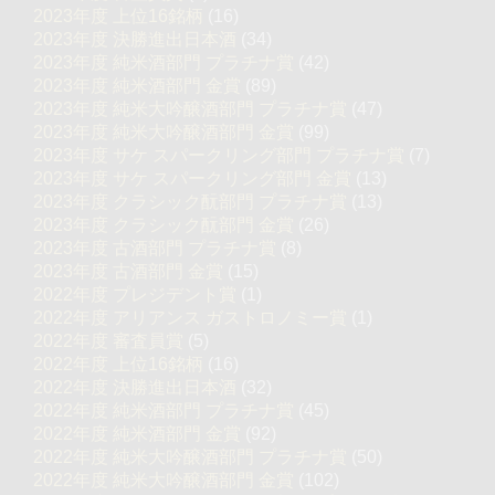
2023年度 上位16銘柄
(16)
2023年度 決勝進出日本酒
(34)
2023年度 純米酒部門 プラチナ賞
(42)
2023年度 純米酒部門 金賞
(89)
2023年度 純米大吟醸酒部門 プラチナ賞
(47)
2023年度 純米大吟醸酒部門 金賞
(99)
2023年度 サケ スパークリング部門 プラチナ賞
(7)
2023年度 サケ スパークリング部門 金賞
(13)
2023年度 クラシック酛部門 プラチナ賞
(13)
2023年度 クラシック酛部門 金賞
(26)
2023年度 古酒部門 プラチナ賞
(8)
2023年度 古酒部門 金賞
(15)
2022年度 プレジデント賞
(1)
2022年度 アリアンス ガストロノミー賞
(1)
2022年度 審査員賞
(5)
2022年度 上位16銘柄
(16)
2022年度 決勝進出日本酒
(32)
2022年度 純米酒部門 プラチナ賞
(45)
2022年度 純米酒部門 金賞
(92)
2022年度 純米大吟醸酒部門 プラチナ賞
(50)
2022年度 純米大吟醸酒部門 金賞
(102)