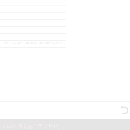
2023年度 泡盛部門 金賞
(4)