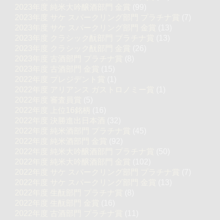
2023年度 純米大吟醸酒部門 金賞
(99)
2023年度 サケ スパークリング部門 プラチナ賞
(7)
2023年度 サケ スパークリング部門 金賞
(13)
2023年度 クラシック酛部門 プラチナ賞
(13)
2023年度 クラシック酛部門 金賞
(26)
2023年度 古酒部門 プラチナ賞
(8)
2023年度 古酒部門 金賞
(15)
2022年度 プレジデント賞
(1)
2022年度 アリアンス ガストロノミー賞
(1)
2022年度 審査員賞
(5)
2022年度 上位16銘柄
(16)
2022年度 決勝進出日本酒
(32)
2022年度 純米酒部門 プラチナ賞
(45)
2022年度 純米酒部門 金賞
(92)
2022年度 純米大吟醸酒部門 プラチナ賞
(50)
2022年度 純米大吟醸酒部門 金賞
(102)
2022年度 サケ スパークリング部門 プラチナ賞
(7)
2022年度 サケ スパークリング部門 金賞
(13)
2022年度 生酛部門 プラチナ賞
(8)
2022年度 生酛部門 金賞
(16)
2022年度 古酒部門 プラチナ賞
(11)