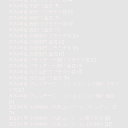
2024年度 芋部門 金賞
(8)
2024年度 米部門 プラチナ賞
(2)
2024年度 米部門 金賞
(5)
2024年度 麦部門 プラチナ賞
(3)
2024年度 麦部門 金賞
(7)
2024年度 黒糖部門 プラチナ賞
(2)
2024年度 黒糖部門 金賞
(2)
2024年度 泡盛部門 プラチナ賞
(3)
2024年度 泡盛部門 金賞
(7)
2024年度 バラエティー部門 プラチナ賞
(2)
2024年度 バラエティー部門 金賞
(5)
2024年度 樽貯蔵部門 プラチナ賞
(3)
2024年度 樽貯蔵部門 金賞
(6)
2024年度 プレステージ コウジ スピリッツ部門 プラチ
ナ賞
(2)
2024年度 プレステージ コウジ スピリッツ部門 金賞
(4)
2023年度 本格焼酎・泡盛コンクール プレジデント賞
(1)
2023年度 本格焼酎・泡盛コンクール 審査員賞
(8)
2023年度 本格焼酎・泡盛コンクール 上位銘柄
(16)