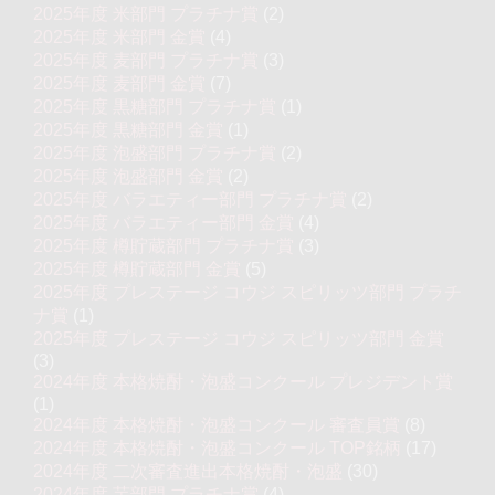
2025年度 米部門 プラチナ賞
(2)
2025年度 米部門 金賞
(4)
2025年度 麦部門 プラチナ賞
(3)
2025年度 麦部門 金賞
(7)
2025年度 黒糖部門 プラチナ賞
(1)
2025年度 黒糖部門 金賞
(1)
2025年度 泡盛部門 プラチナ賞
(2)
2025年度 泡盛部門 金賞
(2)
2025年度 バラエティー部門 プラチナ賞
(2)
2025年度 バラエティー部門 金賞
(4)
2025年度 樽貯蔵部門 プラチナ賞
(3)
2025年度 樽貯蔵部門 金賞
(5)
2025年度 プレステージ コウジ スピリッツ部門 プラチ
ナ賞
(1)
2025年度 プレステージ コウジ スピリッツ部門 金賞
(3)
2024年度 本格焼酎・泡盛コンクール プレジデント賞
(1)
2024年度 本格焼酎・泡盛コンクール 審査員賞
(8)
2024年度 本格焼酎・泡盛コンクール TOP銘柄
(17)
2024年度 二次審査進出本格焼酎・泡盛
(30)
2024年度 芋部門 プラチナ賞
(4)