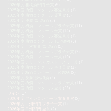
2026年度 柑橘酒部門 金賞
(5)
2025年度 梅酒コンクール 審査員賞
(1)
2025年度 梅酒コンクール 優秀賞
(3)
2025年度 決勝進出梅酒
(5)
2025年度 梅酒コンクール プラチナ賞
(11)
2025年度 梅酒コンクール 金賞
(14)
2024年度 梅酒コンクール 審査員賞
(1)
2024年度 梅酒コンクール TOP銘柄
(3)
2024年度 二次審査進出梅酒
(5)
2024年度 梅酒コンクール プラチナ賞
(7)
2024年度 梅酒コンクール 金賞
(19)
2023年度 アリアンス ガストロノミー賞
(1)
2023年度 梅酒コンクール 審査員賞
(1)
2023年度 梅酒コンクール 上位銘柄
(2)
2023年度 決勝進出梅酒
(5)
2023年度 梅酒コンクール プラチナ賞
(11)
2023年度 梅酒コンクール 金賞
(23)
ワイン
(17)
2026年度 ワインコンクール 審査員賞
(2)
2026年度 甲州部門 プラチナ賞
(1)
2026年度 甲州部門 金賞
(2)