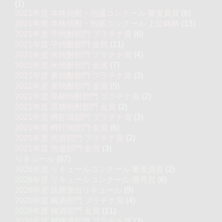
(1)
2021年度 本格焼酎・泡盛コンクール 審査員賞
(6)
2021年度 本格焼酎・泡盛コンクール 上位銘柄
(13)
2021年度 芋焼酎部門 プラチナ賞
(6)
2021年度 芋焼酎部門 金賞
(11)
2021年度 米焼酎部門 プラチナ賞
(4)
2021年度 米焼酎部門 金賞
(7)
2021年度 麦焼酎部門 プラチナ賞
(3)
2021年度 麦焼酎部門 金賞
(5)
2021年度 黒糖焼酎部門 プラチナ賞
(2)
2021年度 黒糖焼酎部門 金賞
(2)
2021年度 樽貯蔵部門 プラチナ賞
(3)
2021年度 樽貯蔵部門 金賞
(6)
2021年度 泡盛部門 プラチナ賞
(2)
2021年度 泡盛部門 金賞
(3)
リキュール
(87)
2026年度 リキュールコンクール 審査員賞
(2)
2026年度 リキュールコンクール 優秀賞
(6)
2026年度 決勝進出リキュール
(9)
2026年度 梅酒部門 プラチナ賞
(4)
2026年度 梅酒部門 金賞
(11)
2026年度 柑橘酒部門 プラチナ賞
(2)