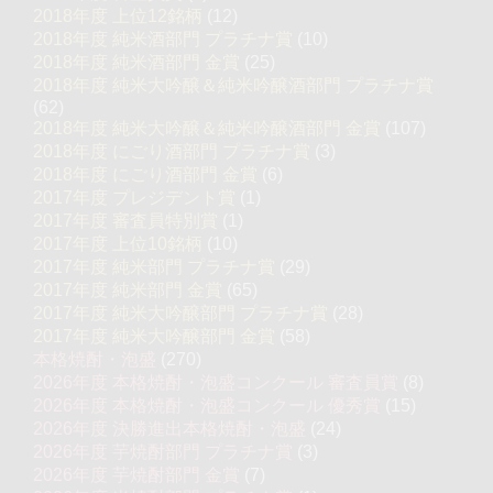
2018年度 上位12銘柄
(12)
2018年度 純米酒部門 プラチナ賞
(10)
2018年度 純米酒部門 金賞
(25)
2018年度 純米大吟醸＆純米吟醸酒部門 プラチナ賞
(62)
2018年度 純米大吟醸＆純米吟醸酒部門 金賞
(107)
2018年度 にごり酒部門 プラチナ賞
(3)
2018年度 にごり酒部門 金賞
(6)
2017年度 プレジデント賞
(1)
2017年度 審査員特別賞
(1)
2017年度 上位10銘柄
(10)
2017年度 純米部門 プラチナ賞
(29)
2017年度 純米部門 金賞
(65)
2017年度 純米大吟醸部門 プラチナ賞
(28)
2017年度 純米大吟醸部門 金賞
(58)
本格焼酎・泡盛
(270)
2026年度 本格焼酎・泡盛コンクール 審査員賞
(8)
2026年度 本格焼酎・泡盛コンクール 優秀賞
(15)
2026年度 決勝進出本格焼酎・泡盛
(24)
2026年度 芋焼酎部門 プラチナ賞
(3)
2026年度 芋焼酎部門 金賞
(7)