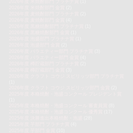
2026年度 米焼酎部門 プラチナ賞
(1)
2026年度 米焼酎部門 金賞
(2)
2026年度 麦焼酎部門 プラチナ賞
(2)
2026年度 麦焼酎部門 金賞
(4)
2026年度 黒糖焼酎部門 プラチナ賞
(1)
2026年度 黒糖焼酎部門 金賞
(1)
2026年度 泡盛部門 プラチナ賞
(1)
2026年度 泡盛部門 金賞
(2)
2026年度 バラエティー部門 プラチナ賞
(3)
2026年度 バラエティー部門 金賞
(4)
2026年度 樽貯蔵部門 プラチナ賞
(2)
2026年度 樽貯蔵部門 金賞
(3)
2026年度 クラフト コウジ スピリッツ部門 プラチナ賞
(1)
2026年度 クラフト コウジ スピリッツ部門 金賞
(2)
2025年度 本格焼酎・泡盛コンクール プレジデント賞
(1)
2025年度 本格焼酎・泡盛コンクール 審査員賞
(8)
2025年度 本格焼酎・泡盛コンクール 優秀賞
(17)
2025年度 決勝進出本格焼酎・泡盛
(28)
2025年度 芋部門 プラチナ賞
(4)
2025年度 芋部門 金賞
(10)