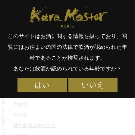
Kura Master Paris
受賞酒検索
受賞蔵元一覧
受賞酒取扱店
Fr
日
2026年度 芋焼酎部門 金賞
このサイトはお酒に関する情報を扱っており、閲
an
本
覧にはお住まいの国の法律で飲酒が認められた年
銘柄名
齢であることが推奨されます。
çai
語
蔵元名
あなたは飲酒が認められている年齢ですか？
都道府県
爽 飫肥杉
はい
いいえ
s
井上酒造株式会社
未
成
宮崎県
年
者
の
無月匠
飲
酒
櫻の郷酒造株式会社
は
法
律