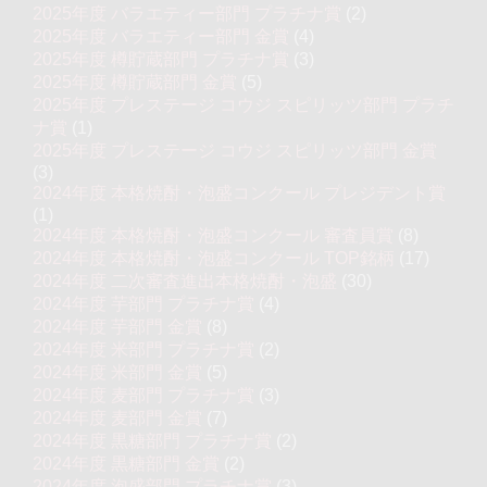
2025年度 バラエティー部門 プラチナ賞
(2)
2025年度 バラエティー部門 金賞
(4)
2025年度 樽貯蔵部門 プラチナ賞
(3)
2025年度 樽貯蔵部門 金賞
(5)
2025年度 プレステージ コウジ スピリッツ部門 プラチ
ナ賞
(1)
2025年度 プレステージ コウジ スピリッツ部門 金賞
(3)
2024年度 本格焼酎・泡盛コンクール プレジデント賞
(1)
2024年度 本格焼酎・泡盛コンクール 審査員賞
(8)
2024年度 本格焼酎・泡盛コンクール TOP銘柄
(17)
2024年度 二次審査進出本格焼酎・泡盛
(30)
2024年度 芋部門 プラチナ賞
(4)
2024年度 芋部門 金賞
(8)
2024年度 米部門 プラチナ賞
(2)
2024年度 米部門 金賞
(5)
2024年度 麦部門 プラチナ賞
(3)
2024年度 麦部門 金賞
(7)
2024年度 黒糖部門 プラチナ賞
(2)
2024年度 黒糖部門 金賞
(2)
2024年度 泡盛部門 プラチナ賞
(3)