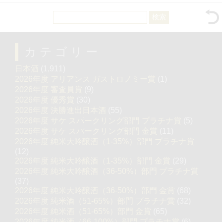
検
索:
カテゴリー
日本酒
(1,911)
2026年度 アリアンス ガストロノミー賞
(1)
2026年度 審査員賞
(9)
2026年度 優秀賞
(30)
2026年度 決勝進出日本酒
(55)
2026年度 サケ スパークリング部門 プラチナ賞
(5)
2026年度 サケ スパークリング部門 金賞
(11)
2026年度 純米大吟醸酒（1-35%）部門 プラチナ賞
(12)
2026年度 純米大吟醸酒（1-35%）部門 金賞
(29)
2026年度 純米大吟醸酒（36-50%）部門 プラチナ賞
(37)
2026年度 純米大吟醸酒（36-50%）部門 金賞
(68)
2026年度 純米酒（51-65%）部門 プラチナ賞
(32)
2026年度 純米酒（51-65%）部門 金賞
(65)
2026年度 純米酒（66-100%）部門 プラチナ賞
(6)