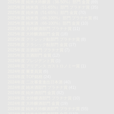
2025年度 純米大吟醸酒（36-50%）部門 金賞
(69)
2025年度 純米酒（51-65%）部門 プラチナ賞
(35)
2025年度 純米酒（51-65%）部門 金賞
(70)
2025年度 純米酒（66-100%）部門 プラチナ賞
(6)
2025年度 純米酒（66-100%）部門 金賞
(10)
2025年度 大吟醸酒部門 プラチナ賞
(11)
2025年度 大吟醸酒部門 金賞
(18)
2025年度 クラシック酛部門 プラチナ賞
(8)
2025年度 クラシック酛部門 金賞
(17)
2025年度 古酒部門 プラチナ賞
(7)
2025年度 古酒部門 金賞
(12)
2024年度 プレジデント賞
(1)
2024年度 アリアンス ガストロノミー賞
(1)
2024年度 審査員賞
(6)
2024年度 TOP銘柄
(24)
2024年度 二次審査進出日本酒
(40)
2024年度 純米酒部門 プラチナ賞
(41)
2024年度 純米酒部門 金賞
(82)
2024年度 大吟醸酒部門 プラチナ賞
(10)
2024年度 大吟醸酒部門 金賞
(19)
2024年度 純米大吟醸酒部門 プラチナ賞
(55)