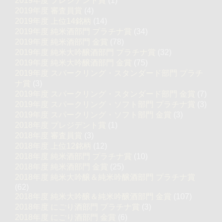
2019年度 プレジデント賞
(1)
2019年度 審査員賞
(4)
2019年度 上位14銘柄
(14)
2019年度 純米酒部門 プラチナ賞
(34)
2019年度 純米酒部門 金賞
(78)
2019年度 純米大吟醸酒部門 プラチナ賞
(32)
2019年度 純米大吟醸酒部門 金賞
(75)
2019年度 スパークリング・スタンダード部門 プラチ
ナ賞
(3)
2019年度 スパークリング・スタンダード部門 金賞
(7)
2019年度 スパークリング・ソフト部門 プラチナ賞
(3)
2019年度 スパークリング・ソフト部門 金賞
(3)
2018年度 プレジデント賞
(1)
2018年度 審査員賞
(3)
2018年度 上位12銘柄
(12)
2018年度 純米酒部門 プラチナ賞
(10)
2018年度 純米酒部門 金賞
(25)
2018年度 純米大吟醸＆純米吟醸酒部門 プラチナ賞
(62)
2018年度 純米大吟醸＆純米吟醸酒部門 金賞
(107)
2018年度 にごり酒部門 プラチナ賞
(3)
2018年度 にごり酒部門 金賞
(6)