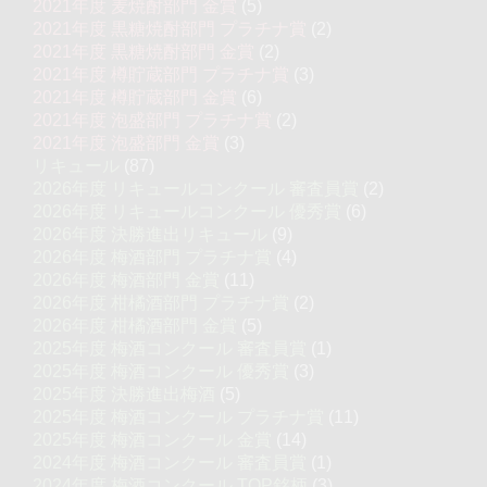
2021年度 麦焼酎部門 金賞
(5)
2021年度 黒糖焼酎部門 プラチナ賞
(2)
2021年度 黒糖焼酎部門 金賞
(2)
2021年度 樽貯蔵部門 プラチナ賞
(3)
2021年度 樽貯蔵部門 金賞
(6)
2021年度 泡盛部門 プラチナ賞
(2)
2021年度 泡盛部門 金賞
(3)
リキュール
(87)
2026年度 リキュールコンクール 審査員賞
(2)
2026年度 リキュールコンクール 優秀賞
(6)
2026年度 決勝進出リキュール
(9)
2026年度 梅酒部門 プラチナ賞
(4)
2026年度 梅酒部門 金賞
(11)
2026年度 柑橘酒部門 プラチナ賞
(2)
2026年度 柑橘酒部門 金賞
(5)
2025年度 梅酒コンクール 審査員賞
(1)
2025年度 梅酒コンクール 優秀賞
(3)
2025年度 決勝進出梅酒
(5)
2025年度 梅酒コンクール プラチナ賞
(11)
2025年度 梅酒コンクール 金賞
(14)
2024年度 梅酒コンクール 審査員賞
(1)
2024年度 梅酒コンクール TOP銘柄
(3)