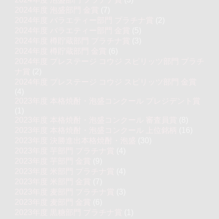
2024年度 泡盛部門 金賞
(7)
2024年度 バラエティー部門 プラチナ賞
(2)
2024年度 バラエティー部門 金賞
(5)
2024年度 樽貯蔵部門 プラチナ賞
(3)
2024年度 樽貯蔵部門 金賞
(6)
2024年度 プレステージ コウジ スピリッツ部門 プラチ
ナ賞
(2)
2024年度 プレステージ コウジ スピリッツ部門 金賞
(4)
2023年度 本格焼酎・泡盛コンクール プレジデント賞
(1)
2023年度 本格焼酎・泡盛コンクール 審査員賞
(8)
2023年度 本格焼酎・泡盛コンクール 上位銘柄
(16)
2023年度 決勝進出本格焼酎・泡盛
(30)
2023年度 芋部門 プラチナ賞
(4)
2023年度 芋部門 金賞
(9)
2023年度 米部門 プラチナ賞
(4)
2023年度 米部門 金賞
(7)
2023年度 麦部門 プラチナ賞
(3)
2023年度 麦部門 金賞
(6)
2023年度 黒糖部門 プラチナ賞
(1)