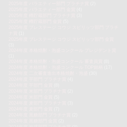
2025年度 バラエティー部門 プラチナ賞
(2)
2025年度 バラエティー部門 金賞
(4)
2025年度 樽貯蔵部門 プラチナ賞
(3)
2025年度 樽貯蔵部門 金賞
(5)
2025年度 プレステージ コウジ スピリッツ部門 プラチ
ナ賞
(1)
2025年度 プレステージ コウジ スピリッツ部門 金賞
(3)
2024年度 本格焼酎・泡盛コンクール プレジデント賞
(1)
2024年度 本格焼酎・泡盛コンクール 審査員賞
(8)
2024年度 本格焼酎・泡盛コンクール TOP銘柄
(17)
2024年度 二次審査進出本格焼酎・泡盛
(30)
2024年度 芋部門 プラチナ賞
(4)
2024年度 芋部門 金賞
(8)
2024年度 米部門 プラチナ賞
(2)
2024年度 米部門 金賞
(5)
2024年度 麦部門 プラチナ賞
(3)
2024年度 麦部門 金賞
(7)
2024年度 黒糖部門 プラチナ賞
(2)
2024年度 黒糖部門 金賞
(2)
2024年度 泡盛部門 プラチナ賞
(3)