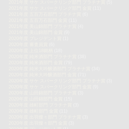
2021年度 サケ スパークリング部門 プラチナ賞
(5)
2021年度 サケ スパークリング部門 金賞
(11)
2021年度 五百万石部門 プラチナ賞
(6)
2021年度 五百万石部門 金賞
(11)
2021年度 美山錦部門 プラチナ賞
(4)
2021年度 美山錦部門 金賞
(9)
2020年度 プレジデント賞
(1)
2020年度 審査員賞
(6)
2020年度 上位18銘柄
(18)
2020年度 純米酒部門 プラチナ賞
(38)
2020年度 純米酒部門 金賞
(79)
2020年度 純米大吟醸酒部門 プラチナ賞
(34)
2020年度 純米大吟醸酒部門 金賞
(71)
2020年度 サケ スパークリング部門 プラチナ賞
(3)
2020年度 サケ スパークリング部門 金賞
(9)
2020年度 山田錦部門 プラチナ賞
(3)
2020年度 山田錦部門 金賞
(15)
2020年度 雄町部門 プラチナ賞
(3)
2020年度 雄町部門 金賞
(11)
2020年度 出羽燦々部門 プラチナ賞
(3)
2020年度 出羽燦々部門 金賞
(3)