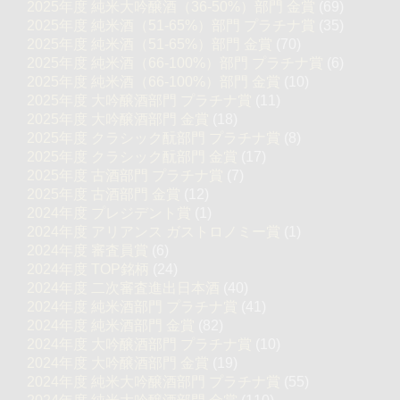
2025年度 純米大吟醸酒（36-50%）部門 金賞
(69)
2025年度 純米酒（51-65%）部門 プラチナ賞
(35)
2025年度 純米酒（51-65%）部門 金賞
(70)
2025年度 純米酒（66-100%）部門 プラチナ賞
(6)
2025年度 純米酒（66-100%）部門 金賞
(10)
2025年度 大吟醸酒部門 プラチナ賞
(11)
2025年度 大吟醸酒部門 金賞
(18)
2025年度 クラシック酛部門 プラチナ賞
(8)
2025年度 クラシック酛部門 金賞
(17)
2025年度 古酒部門 プラチナ賞
(7)
2025年度 古酒部門 金賞
(12)
2024年度 プレジデント賞
(1)
2024年度 アリアンス ガストロノミー賞
(1)
2024年度 審査員賞
(6)
2024年度 TOP銘柄
(24)
2024年度 二次審査進出日本酒
(40)
2024年度 純米酒部門 プラチナ賞
(41)
2024年度 純米酒部門 金賞
(82)
2024年度 大吟醸酒部門 プラチナ賞
(10)
2024年度 大吟醸酒部門 金賞
(19)
2024年度 純米大吟醸酒部門 プラチナ賞
(55)