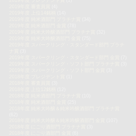
2019年度 プレジデント賞
(1)
2019年度 審査員賞
(4)
2019年度 上位14銘柄
(14)
2019年度 純米酒部門 プラチナ賞
(34)
2019年度 純米酒部門 金賞
(78)
2019年度 純米大吟醸酒部門 プラチナ賞
(32)
2019年度 純米大吟醸酒部門 金賞
(75)
2019年度 スパークリング・スタンダード部門 プラチ
ナ賞
(3)
2019年度 スパークリング・スタンダード部門 金賞
(7)
2019年度 スパークリング・ソフト部門 プラチナ賞
(3)
2019年度 スパークリング・ソフト部門 金賞
(3)
2018年度 プレジデント賞
(1)
2018年度 審査員賞
(3)
2018年度 上位12銘柄
(12)
2018年度 純米酒部門 プラチナ賞
(10)
2018年度 純米酒部門 金賞
(25)
2018年度 純米大吟醸＆純米吟醸酒部門 プラチナ賞
(62)
2018年度 純米大吟醸＆純米吟醸酒部門 金賞
(107)
2018年度 にごり酒部門 プラチナ賞
(3)
2018年度 にごり酒部門 金賞
(6)