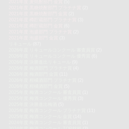
2021年度 麦焼酎部門 金賞
(5)
2021年度 黒糖焼酎部門 プラチナ賞
(2)
2021年度 黒糖焼酎部門 金賞
(2)
2021年度 樽貯蔵部門 プラチナ賞
(3)
2021年度 樽貯蔵部門 金賞
(6)
2021年度 泡盛部門 プラチナ賞
(2)
2021年度 泡盛部門 金賞
(3)
リキュール
(87)
2026年度 リキュールコンクール 審査員賞
(2)
2026年度 リキュールコンクール 優秀賞
(6)
2026年度 決勝進出リキュール
(9)
2026年度 梅酒部門 プラチナ賞
(4)
2026年度 梅酒部門 金賞
(11)
2026年度 柑橘酒部門 プラチナ賞
(2)
2026年度 柑橘酒部門 金賞
(5)
2025年度 梅酒コンクール 審査員賞
(1)
2025年度 梅酒コンクール 優秀賞
(3)
2025年度 決勝進出梅酒
(5)
2025年度 梅酒コンクール プラチナ賞
(11)
2025年度 梅酒コンクール 金賞
(14)
2024年度 梅酒コンクール 審査員賞
(1)
2024年度 梅酒コンクール TOP銘柄
(3)