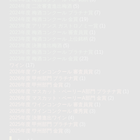
2024年度 二次審査進出梅酒
(5)
2024年度 梅酒コンクール プラチナ賞
(7)
2024年度 梅酒コンクール 金賞
(19)
2023年度 アリアンス ガストロノミー賞
(1)
2023年度 梅酒コンクール 審査員賞
(1)
2023年度 梅酒コンクール 上位銘柄
(2)
2023年度 決勝進出梅酒
(5)
2023年度 梅酒コンクール プラチナ賞
(11)
2023年度 梅酒コンクール 金賞
(23)
ワイン
(17)
2026年度 ワインコンクール 審査員賞
(2)
2026年度 甲州部門 プラチナ賞
(1)
2026年度 甲州部門 金賞
(2)
2026年度 マスカット・ベーリーA部門 プラチナ賞
(1)
2026年度 マスカット・ベーリーA部門 金賞
(2)
2025年度 ワインコンクール 審査員賞
(1)
2025年度 ワインコンクール 優秀賞
(3)
2025年度 決勝進出ワイン
(4)
2025年度 甲州部門 プラチナ賞
(3)
2025年度 甲州部門 金賞
(8)