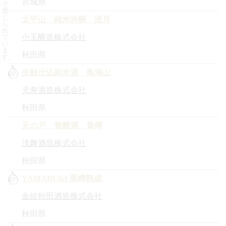
宮城県
で
禁
じ
太平山 純米吟醸 澄月
ら
れ
小玉醸造株式会社
て
い
ま
秋田県
す。
生酛仕込純米酒 鳥海山
天寿酒造株式会社
秋田県
天の戸 貴醸酒 貴樽
浅舞酒造株式会社
秋田県
YAMABUKI 栗樽熟成
金紋秋田酒造株式会社
秋田県