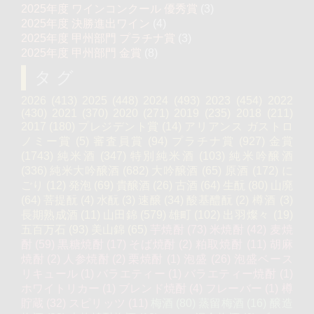
2025年度 ワインコンクール 優秀賞
(3)
2025年度 決勝進出ワイン
(4)
2025年度 甲州部門 プラチナ賞
(3)
2025年度 甲州部門 金賞
(8)
タグ
2026
(413)
2025
(448)
2024
(493)
2023
(454)
2022
(430)
2021
(370)
2020
(271)
2019
(235)
2018
(211)
2017
(180)
プレジデント賞
(14)
アリアンス ガストロ
ノミー賞
(5)
審査員賞
(94)
プラチナ賞
(927)
金賞
(1743)
純米酒
(347)
特別純米酒
(103)
純米吟醸酒
(336)
純米大吟醸酒
(682)
大吟醸酒
(65)
原酒
(172)
に
ごり
(12)
発泡
(69)
貴醸酒
(26)
古酒
(64)
生酛
(80)
山廃
(64)
菩提酛
(4)
水酛
(3)
速醸
(34)
酸基醴酛
(2)
樽酒
(3)
長期熟成酒
(11)
山田錦
(579)
雄町
(102)
出羽燦々
(19)
五百万石
(93)
美山錦
(65)
芋焼酎
(73)
米焼酎
(42)
麦焼
酎
(59)
黒糖焼酎
(17)
そば焼酎
(2)
粕取焼酎
(11)
胡麻
焼酎
(2)
人参焼酎
(2)
栗焼酎
(1)
泡盛
(26)
泡盛ベース
リキュール
(1)
バラエティー
(1)
バラエティー焼酎
(1)
ホワイトリカー
(1)
ブレンド焼酎
(4)
フレーバー
(1)
樽
貯蔵
(32)
スピリッツ
(11)
梅酒
(80)
蒸留梅酒
(16)
醸造