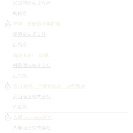
米田酒造株式会社
島根県
華鳩 貴醸酒８年貯蔵
榎酒造株式会社
広島県
eight knot 白練
村重酒造株式会社
山口県
天山 純米 全麹仕込み 20年熟成
天山酒造株式会社
佐賀県
八鹿 awa sake 白虹
八鹿酒造株式会社