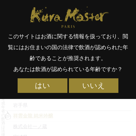
Kura Master Paris
受賞酒検索
受賞蔵元一覧
受賞酒取扱店
Fr
日
2022年度 決勝進出日本酒
このサイトはお酒に関する情報を扱っており、閲
an
本
覧にはお住まいの国の法律で飲酒が認められた年
銘柄名
齢であることが推奨されます。
çai
語
蔵元名
あなたは飲酒が認められている年齢ですか？
都道府県
南部美人 純米大吟醸山田錦 心白
はい
いいえ
s
株式会社南部美人
未
成
岩手県
年
者
の
祥雲金龍 純米吟醸
飲
酒
株式会社一ノ蔵
は
法
律