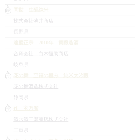
問世 生酛純米
株式会社薄井商店
長野県
達磨正宗 2010年 貴醸造酒
合資会社 白木恒助商店
岐阜県
花の舞 至福の極み 純米大吟醸
花の舞酒造株式会社
静岡県
作 玄乃智
清水清三郎商店株式会社
三重県