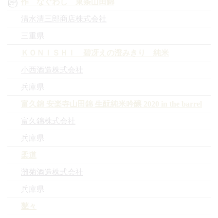
作 なぐわし 東条山田錦
清水清三郎商店株式会社
三重県
ＫＯＮＩＳＨＩ 碧冴えの澄みきり 純米
小西酒造株式会社
兵庫県
富久錦 安楽寺山田錦 生酛純米吟醸 2020 in the barrel
富久錦株式会社
兵庫県
柔道
灘菊酒造株式会社
兵庫県
鼕々