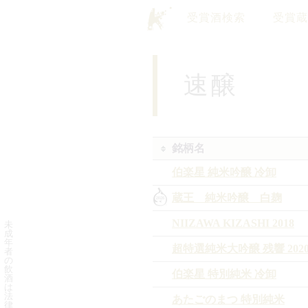
受賞酒検索
受賞蔵
速醸
銘柄名
伯楽星 純米吟醸 冷卸
蔵王 純米吟醸 白麹
NIIZAWA KIZASHI 2018
未
成
年
超特選純米大吟醸 残響 202
者
の
飲
伯楽星 特別純米 冷卸
酒
は
法
あたごのまつ 特別純米
律