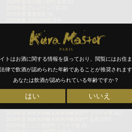
2020年度 出羽燦々部門 金賞
(3)
2019年度 プレジデント賞
(1)
2019年度 審査員賞
(4)
2019年度 上位14銘柄
(14)
2019年度 純米酒部門 プラチナ賞
(34)
Kura Master Paris
2019年度 純米酒部門 金賞
(78)
2019年度 純米大吟醸酒部門 プラチナ賞
(32)
2019年度 純米大吟醸酒部門 金賞
(75)
2019年度 スパークリング・スタンダード部門 プラチナ
賞
(3)
イトはお酒に関する情報を扱っており、閲覧にはお住
2019年度 スパークリング・スタンダード部門 金賞
(7)
法律で飲酒が認められた年齢であることが推奨されま
2019年度 スパークリング・ソフト部門 プラチナ賞
(3)
2019年度 スパークリング・ソフト部門 金賞
(3)
あなたは飲酒が認められている年齢ですか？
2018年度 プレジデント賞
(1)
2018年度 審査員賞
(3)
2018年度 上位12銘柄
(12)
はい
いいえ
2018年度 純米酒部門 プラチナ賞
(10)
2018年度 純米酒部門 金賞
(25)
2018年度 純米大吟醸＆純米吟醸酒部門 プラチナ賞
(62)
2018年度 純米大吟醸＆純米吟醸酒部門 金賞
(107)
2018年度 にごり酒部門 プラチナ賞
(3)
2018年度 にごり酒部門 金賞
(6)