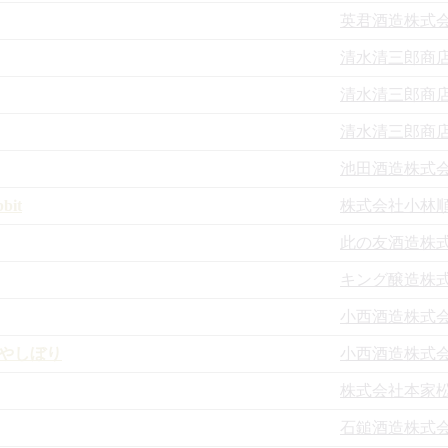
英君酒造株式
清水清三郎商
清水清三郎商
清水清三郎商
池田酒造株式
bit
株式会社小林
此の友酒造株
キング醸造株
小西酒造株式
ひやしぼり
小西酒造株式
株式会社本家
石鎚酒造株式