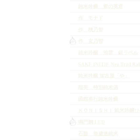
純米吟醸 紫の英君
作 モナド
作 穂乃智
作 玄乃智
純米吟醸 池雲 銀ラベル
SAKE INITIE Neo Trad Rab
純米吟醸 加古屋「や」
稲美 特別純米酒
函館奉行純米吟醸
ＫＯＮＩＳＨＩ 純米吟醸
鳴門鯛 LED
石鎚 無濾過純米