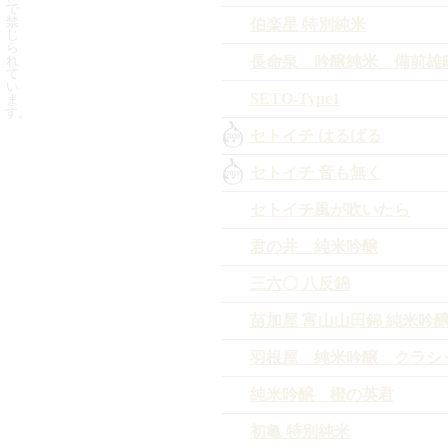
で
禁
伯楽星 特別純米
じ
ら
れ
長命泉 吟醸純米 備前雄
て
い
SETO-Type1
ま
す。
セトイチ はるばる
セトイチ 音も無く
セトイチ風が吹いたら
君の井 純米吟醸
三六〇 八反錦
苗加屋 富山山田錦 純米吟
羽根屋 純米吟醸 クラシ
純米吟醸 橙の英君
初亀 特別純米