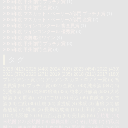
2026年度 甲州部門 プラチナ賞
(1)
2026年度 甲州部門 金賞
(2)
2026年度 マスカット・ベーリーA部門 プラチナ賞
(1)
2026年度 マスカット・ベーリーA部門 金賞
(2)
2025年度 ワインコンクール 審査員賞
(1)
2025年度 ワインコンクール 優秀賞
(3)
2025年度 決勝進出ワイン
(4)
2025年度 甲州部門 プラチナ賞
(3)
2025年度 甲州部門 金賞
(8)
タグ
2026
(413)
2025
(448)
2024
(493)
2023
(454)
2022
(430)
2021
(370)
2020
(271)
2019
(235)
2018
(211)
2017
(180)
プレジデント賞
(14)
アリアンス ガストロノミー賞
(5)
審
査員賞
(94)
プラチナ賞
(927)
金賞
(1743)
純米酒
(347)
特
別純米酒
(103)
純米吟醸酒
(336)
純米大吟醸酒
(682)
大吟
醸酒
(65)
原酒
(172)
にごり
(12)
発泡
(69)
貴醸酒
(26)
古
酒
(64)
生酛
(80)
山廃
(64)
菩提酛
(4)
水酛
(3)
速醸
(34)
酸
基醴酛
(2)
樽酒
(3)
長期熟成酒
(11)
山田錦
(579)
雄町
(102)
出羽燦々
(19)
五百万石
(93)
美山錦
(65)
芋焼酎
(73)
米焼酎
(42)
麦焼酎
(59)
黒糖焼酎
(17)
そば焼酎
(2)
粕取焼
酎
(11)
胡麻焼酎
(2)
人参焼酎
(2)
栗焼酎
(1)
泡盛
(26)
泡