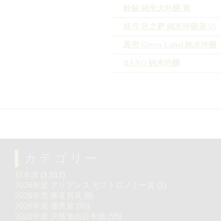
酔鯨 純米大吟醸 寅
桂月 吟之夢 純米吟醸酒 55
黒兜 Green Label 純米吟醸
BANG 純米吟醸
カテゴリー
日本酒
(1,911)
2026年度 アリアンス ガストロノミー賞
(1)
2026年度 審査員賞
(9)
2026年度 優秀賞
(30)
2026年度 決勝進出日本酒
(55)