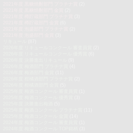
2021年度 黒糖焼酎部門 プラチナ賞
(2)
2021年度 黒糖焼酎部門 金賞
(2)
2021年度 樽貯蔵部門 プラチナ賞
(3)
2021年度 樽貯蔵部門 金賞
(6)
2021年度 泡盛部門 プラチナ賞
(2)
2021年度 泡盛部門 金賞
(3)
リキュール
(87)
2026年度 リキュールコンクール 審査員賞
(2)
2026年度 リキュールコンクール 優秀賞
(6)
2026年度 決勝進出リキュール
(9)
2026年度 梅酒部門 プラチナ賞
(4)
2026年度 梅酒部門 金賞
(11)
2026年度 柑橘酒部門 プラチナ賞
(2)
2026年度 柑橘酒部門 金賞
(5)
2025年度 梅酒コンクール 審査員賞
(1)
2025年度 梅酒コンクール 優秀賞
(3)
2025年度 決勝進出梅酒
(5)
2025年度 梅酒コンクール プラチナ賞
(11)
2025年度 梅酒コンクール 金賞
(14)
2024年度 梅酒コンクール 審査員賞
(1)
2024年度 梅酒コンクール TOP銘柄
(3)