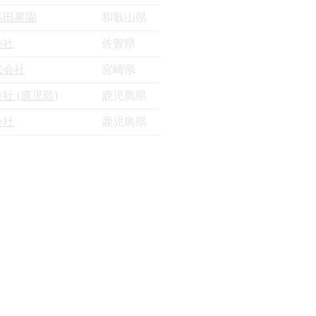
高田果園
和歌山県
会社
佐賀県
式会社
宮崎県
社 (鹿児島)
鹿児島県
会社
鹿児島県