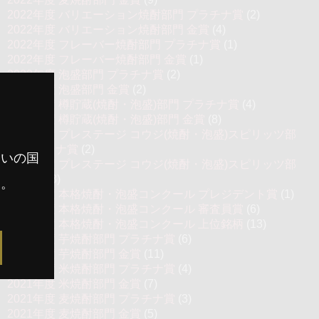
2022年度 バリエーション焼酎部門 プラチナ賞
(2)
2022年度 バリエーション焼酎部門 金賞
(4)
2022年度 フレーバー焼酎部門 プラチナ賞
(1)
2022年度 フレーバー焼酎部門 金賞
(1)
2022年度 泡盛部門 プラチナ賞
(2)
2022年度 泡盛部門 金賞
(2)
2022年度 樽貯蔵(焼酎・泡盛)部門 プラチナ賞
(4)
2022年度 樽貯蔵(焼酎・泡盛)部門 金賞
(8)
2022年度 プレステージ コウジ(焼酎・泡盛)スピリッツ部
門 プラチナ賞
(2)
まいの国
2022年度 プレステージ コウジ(焼酎・泡盛)スピリッツ部
門 金賞
(3)
す。
2021年度 本格焼酎・泡盛コンクール プレジデント賞
(1)
2021年度 本格焼酎・泡盛コンクール 審査員賞
(6)
2021年度 本格焼酎・泡盛コンクール 上位銘柄
(13)
2021年度 芋焼酎部門 プラチナ賞
(6)
2021年度 芋焼酎部門 金賞
(11)
2021年度 米焼酎部門 プラチナ賞
(4)
2021年度 米焼酎部門 金賞
(7)
2021年度 麦焼酎部門 プラチナ賞
(3)
2021年度 麦焼酎部門 金賞
(5)