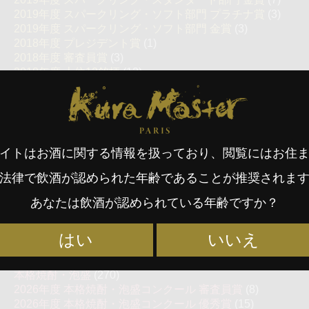
2019年度 スパークリング・ソフト部門 プラチナ賞
(3)
2019年度 スパークリング・ソフト部門 金賞
(3)
2018年度 プレジデント賞
(1)
2018年度 審査員賞
(3)
2018年度 上位12銘柄
(12)
2018年度 純米酒部門 プラチナ賞
(10)
Kura Master Paris
2018年度 純米酒部門 金賞
(25)
2018年度 純米大吟醸＆純米吟醸酒部門 プラチナ賞
(62)
2018年度 純米大吟醸＆純米吟醸酒部門 金賞
(107)
2018年度 にごり酒部門 プラチナ賞
(3)
イトはお酒に関する情報を扱っており、閲覧にはお住
2018年度 にごり酒部門 金賞
(6)
2017年度 プレジデント賞
(1)
法律で飲酒が認められた年齢であることが推奨されま
2017年度 審査員特別賞
(1)
あなたは飲酒が認められている年齢ですか？
2017年度 上位10銘柄
(10)
2017年度 純米部門 プラチナ賞
(29)
2017年度 純米部門 金賞
(65)
はい
いいえ
2017年度 純米大吟醸部門 プラチナ賞
(28)
2017年度 純米大吟醸部門 金賞
(58)
本格焼酎・泡盛
(270)
2026年度 本格焼酎・泡盛コンクール 審査員賞
(8)
2026年度 本格焼酎・泡盛コンクール 優秀賞
(15)