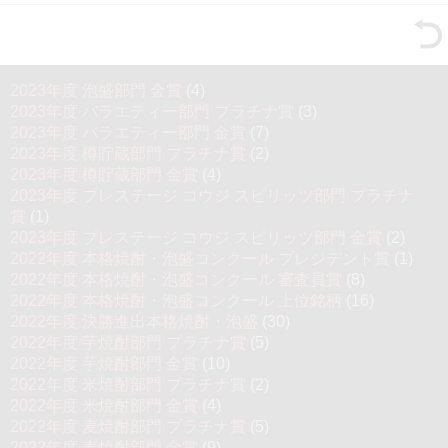
2023年度 泡盛部門 金賞
(4)
2023年度 バラエティー部門 プラチナ賞
(3)
2023年度 バラエティー部門 金賞
(7)
2023年度 樽貯蔵部門 プラチナ賞
(2)
2023年度 樽貯蔵部門 金賞
(4)
2023年度 プレステージ コウジ スピリッツ部門 プラチナ
賞
(1)
2023年度 プレステージ コウジ スピリッツ部門 金賞
(2)
2022年度 本格焼酎・泡盛コンクール プレジデント賞
(1)
2022年度 本格焼酎・泡盛コンクール 審査員賞
(8)
2022年度 本格焼酎・泡盛コンクール 上位銘柄
(16)
2022年度 決勝進出本格焼酎・泡盛
(30)
2022年度 芋焼酎部門 プラチナ賞
(5)
2022年度 芋焼酎部門 金賞
(10)
2022年度 米焼酎部門 プラチナ賞
(2)
2022年度 米焼酎部門 金賞
(4)
2022年度 麦焼酎部門 プラチナ賞
(5)
2022年度 麦焼酎部門 金賞
(9)