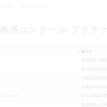
元一覧
受賞酒取扱店
度 梅酒コンクール プラチ
蔵元名
株式会社小堀
春日酒造株式
小町酒造株式
尾﨑酒造株式
UEUR くまの
プラム食品株
株式会社 九