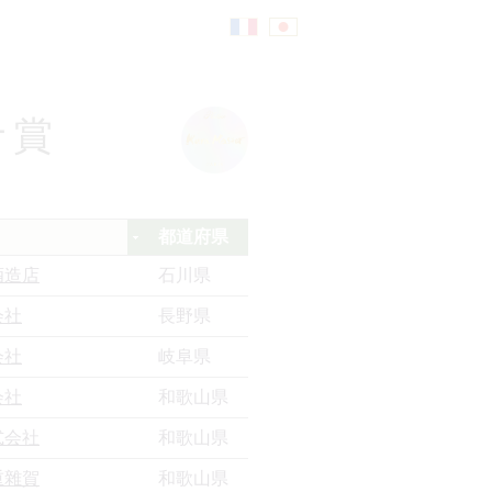
Fr
日
ナ賞
an
本
都道府県
çai
語
酒造店
石川県
会社
長野県
s
会社
岐阜県
会社
和歌山県
式会社
和歌山県
重雜賀
和歌山県