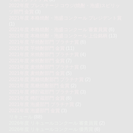
2022年度 プレステージ コウジ(焼酎・泡盛)スピリッ
ツ部門 金賞
(3)
2021年度 本格焼酎・泡盛コンクール プレジデント賞
(1)
2021年度 本格焼酎・泡盛コンクール 審査員賞
(6)
2021年度 本格焼酎・泡盛コンクール 上位銘柄
(13)
2021年度 芋焼酎部門 プラチナ賞
(6)
2021年度 芋焼酎部門 金賞
(11)
2021年度 米焼酎部門 プラチナ賞
(4)
2021年度 米焼酎部門 金賞
(7)
2021年度 麦焼酎部門 プラチナ賞
(3)
2021年度 麦焼酎部門 金賞
(5)
2021年度 黒糖焼酎部門 プラチナ賞
(2)
2021年度 黒糖焼酎部門 金賞
(2)
2021年度 樽貯蔵部門 プラチナ賞
(3)
2021年度 樽貯蔵部門 金賞
(6)
2021年度 泡盛部門 プラチナ賞
(2)
2021年度 泡盛部門 金賞
(3)
リキュール
(88)
2026年度 リキュールコンクール 審査員賞
(2)
2026年度 リキュールコンクール 優秀賞
(6)