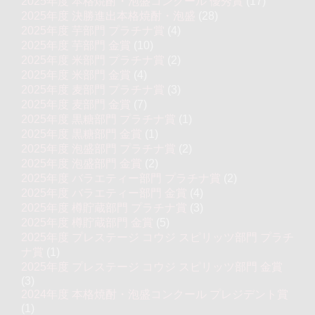
2025年度 本格焼酎・泡盛コンクール 優秀賞
(17)
2025年度 決勝進出本格焼酎・泡盛
(28)
2025年度 芋部門 プラチナ賞
(4)
2025年度 芋部門 金賞
(10)
2025年度 米部門 プラチナ賞
(2)
2025年度 米部門 金賞
(4)
2025年度 麦部門 プラチナ賞
(3)
2025年度 麦部門 金賞
(7)
2025年度 黒糖部門 プラチナ賞
(1)
2025年度 黒糖部門 金賞
(1)
2025年度 泡盛部門 プラチナ賞
(2)
2025年度 泡盛部門 金賞
(2)
2025年度 バラエティー部門 プラチナ賞
(2)
2025年度 バラエティー部門 金賞
(4)
2025年度 樽貯蔵部門 プラチナ賞
(3)
2025年度 樽貯蔵部門 金賞
(5)
2025年度 プレステージ コウジ スピリッツ部門 プラチ
ナ賞
(1)
2025年度 プレステージ コウジ スピリッツ部門 金賞
(3)
2024年度 本格焼酎・泡盛コンクール プレジデント賞
(1)