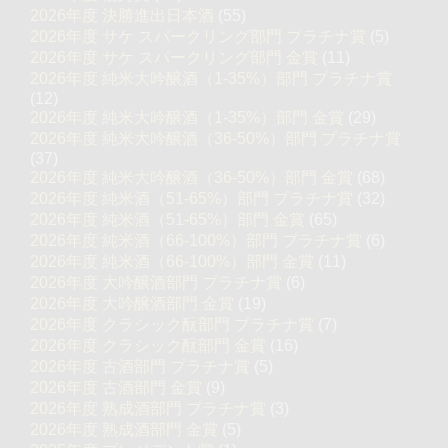
2026年度 決勝進出日本酒
(55)
2026年度 サケ スパークリング部門 プラチナ賞
(5)
2026年度 サケ スパークリング部門 金賞
(11)
2026年度 純米大吟醸酒（1-35%）部門 プラチナ賞
(12)
2026年度 純米大吟醸酒（1-35%）部門 金賞
(29)
2026年度 純米大吟醸酒（36-50%）部門 プラチナ賞
(37)
2026年度 純米大吟醸酒（36-50%）部門 金賞
(68)
2026年度 純米酒（51-65%）部門 プラチナ賞
(32)
2026年度 純米酒（51-65%）部門 金賞
(65)
2026年度 純米酒（66-100%）部門 プラチナ賞
(6)
2026年度 純米酒（66-100%）部門 金賞
(11)
2026年度 大吟醸酒部門 プラチナ賞
(6)
2026年度 大吟醸酒部門 金賞
(19)
2026年度 クラシック酛部門 プラチナ賞
(7)
2026年度 クラシック酛部門 金賞
(16)
2026年度 古酒部門 プラチナ賞
(5)
2026年度 古酒部門 金賞
(9)
2026年度 熟成酒部門 プラチナ賞
(3)
2026年度 熟成酒部門 金賞
(5)