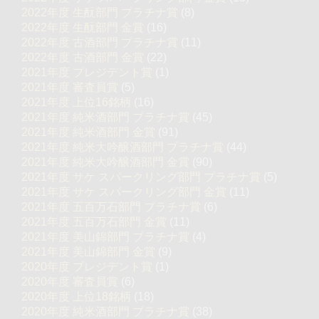
2022年度 生酛部門 プラチナ賞
(8)
2022年度 生酛部門 金賞
(16)
2022年度 古酒部門 プラチナ賞
(11)
2022年度 古酒部門 金賞
(22)
2021年度 プレジデント賞
(1)
2021年度 審査員賞
(5)
2021年度 上位16銘柄
(16)
2021年度 純米酒部門 プラチナ賞
(45)
2021年度 純米酒部門 金賞
(91)
2021年度 純米大吟醸酒部門 プラチナ賞
(44)
2021年度 純米大吟醸酒部門 金賞
(90)
2021年度 サケ スパークリング部門 プラチナ賞
(5)
2021年度 サケ スパークリング部門 金賞
(11)
2021年度 五百万石部門 プラチナ賞
(6)
2021年度 五百万石部門 金賞
(11)
2021年度 美山錦部門 プラチナ賞
(4)
2021年度 美山錦部門 金賞
(9)
2020年度 プレジデント賞
(1)
2020年度 審査員賞
(6)
2020年度 上位18銘柄
(18)
2020年度 純米酒部門 プラチナ賞
(38)