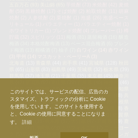
五百万石
(93)
美山錦
(65)
芋焼酎
(73)
米焼酎
(42)
麦焼
酎
(59)
黒糖焼酎
(17)
そば焼酎
(2)
粕取焼酎
(11)
胡麻
焼酎
(2)
人参焼酎
(2)
栗焼酎
(1)
泡盛
(26)
泡盛ベース
リキュール
(1)
バラエティー
(1)
バラエティー焼酎
(1)
ホワイトリカー
(1)
ブレンド焼酎
(4)
フレーバー
(1)
樽
貯蔵
(32)
スピリッツ
(11)
梅酒
(81)
蒸留梅酒
(16)
醸造
梅酒
(34)
本格焼酎梅酒
(13)
ベース混合梅酒
(6)
ブレン
ド梅酒
(13)
柑橘酒
(7)
柚子
(7)
白ワイン
(14)
赤ワイン
(3)
甲州
(14)
マスカット・ベーリーA
(3)
北海道
(13)
青森県
(44)
岩手県
(41)
宮城県
(128)
秋田
県
(65)
山形県
(83)
福島県
(49)
茨城県
(32)
栃木県
(39)
群馬県
(37)
埼玉県
(21)
千葉県
(35)
東京都
(45)
神奈川
県
(42)
新潟県
(97)
富山県
(39)
石川県
(46)
福井県
(46)
山梨県
(36)
長野県
(88)
岐阜県
(83)
静岡県
(59)
愛知県
このサイトでは、サービスの配信、広告のカ
(23)
三重県
(67)
滋賀県
(26)
京都府
(58)
大阪府
(18)
兵
スタマイズ、トラフィックの分析に Cookie
庫県
(138)
奈良県
(17)
和歌山県
(57)
鳥取県
(8)
島根県
を使用しています。このサイトを使用する
(36)
岡山県
(33)
広島県
(63)
山口県
(30)
徳島県
(8)
香
と、Cookie の使用に同意することになりま
川県
(9)
愛媛県
(32)
高知県
(54)
福岡県
(91)
佐賀県
(69)
長崎県
(18)
熊本県
(57)
大分県
(42)
宮崎県
(29)
鹿
す。
詳細
児島県
(78)
沖縄県
(28)
カリフォルニア
(7)
ニューヨー
ク
(5)
広西
(1)
江蘇省
(2)
フランス
(3)
台湾
(5)
シンガ