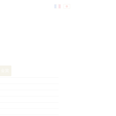
Fr
日
an
本
り
çai
語
 金賞
s