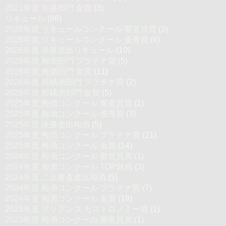
2021年度 泡盛部門 金賞
(3)
リキュール
(88)
2026年度 リキュールコンクール 審査員賞
(2)
2026年度 リキュールコンクール 優秀賞
(6)
2026年度 決勝進出リキュール
(10)
2026年度 梅酒部門 プラチナ賞
(5)
2026年度 梅酒部門 金賞
(11)
2026年度 柑橘酒部門 プラチナ賞
(2)
2026年度 柑橘酒部門 金賞
(5)
2025年度 梅酒コンクール 審査員賞
(1)
2025年度 梅酒コンクール 優秀賞
(3)
2025年度 決勝進出梅酒
(5)
2025年度 梅酒コンクール プラチナ賞
(11)
2025年度 梅酒コンクール 金賞
(14)
2024年度 梅酒コンクール 審査員賞
(1)
2024年度 梅酒コンクール TOP銘柄
(3)
2024年度 二次審査進出梅酒
(5)
2024年度 梅酒コンクール プラチナ賞
(7)
2024年度 梅酒コンクール 金賞
(19)
2023年度 アリアンス ガストロノミー賞
(1)
2023年度 梅酒コンクール 審査員賞
(1)