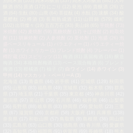
別純米酒
(103)
純米吟醸酒
(337)
純米大吟醸酒
(682)
大吟
醸酒
(65)
原酒
(172)
にごり
(12)
発泡
(69)
貴醸酒
(26)
古
酒
(64)
生酛
(80)
山廃
(64)
菩提酛
(4)
水酛
(3)
速醸
(34)
酸
基醴酛
(2)
樽酒
(3)
長期熟成酒
(11)
山田錦
(579)
雄町
(102)
出羽燦々
(19)
五百万石
(93)
美山錦
(65)
芋焼酎
(73)
米焼酎
(42)
麦焼酎
(59)
黒糖焼酎
(17)
そば焼酎
(2)
粕取焼
酎
(11)
胡麻焼酎
(2)
人参焼酎
(2)
栗焼酎
(1)
泡盛
(26)
泡
盛ベースリキュール
(1)
バラエティー
(1)
バラエティー焼
酎
(1)
ホワイトリカー
(1)
ブレンド焼酎
(4)
フレーバー
(1)
樽貯蔵
(32)
スピリッツ
(11)
梅酒
(81)
蒸留梅酒
(16)
醸造
梅酒
(34)
本格焼酎梅酒
(13)
ベース混合梅酒
(6)
ブレンド
梅酒
(13)
柑橘酒
(7)
柚子
(7)
白ワイン
(14)
赤ワイン
(3)
甲州
(14)
マスカット・ベーリーA
(3)
北海道
(13)
青森県
(44)
岩手県
(41)
宮城県
(128)
秋田県
(65)
山形県
(83)
福島県
(49)
茨城県
(32)
栃木県
(39)
群馬
県
(37)
埼玉県
(21)
千葉県
(35)
東京都
(45)
神奈川県
(42)
新潟県
(97)
富山県
(39)
石川県
(46)
福井県
(46)
山梨県
(36)
長野県
(88)
岐阜県
(83)
静岡県
(59)
愛知県
(23)
三重
県
(67)
滋賀県
(26)
京都府
(58)
大阪府
(18)
兵庫県
(138)
奈良県
(17)
和歌山県
(57)
鳥取県
(8)
島根県
(36)
岡山県
(33)
広島県
(63)
山口県
(30)
徳島県
(8)
香川県
(9)
愛媛県
(32)
高知県
(54)
福岡県
(91)
佐賀県
(69)
長崎県
(18)
熊本