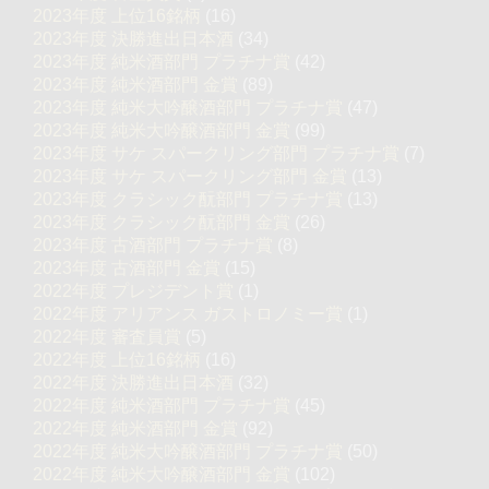
2023年度 上位16銘柄
(16)
2023年度 決勝進出日本酒
(34)
2023年度 純米酒部門 プラチナ賞
(42)
2023年度 純米酒部門 金賞
(89)
2023年度 純米大吟醸酒部門 プラチナ賞
(47)
2023年度 純米大吟醸酒部門 金賞
(99)
2023年度 サケ スパークリング部門 プラチナ賞
(7)
2023年度 サケ スパークリング部門 金賞
(13)
2023年度 クラシック酛部門 プラチナ賞
(13)
2023年度 クラシック酛部門 金賞
(26)
2023年度 古酒部門 プラチナ賞
(8)
2023年度 古酒部門 金賞
(15)
2022年度 プレジデント賞
(1)
2022年度 アリアンス ガストロノミー賞
(1)
2022年度 審査員賞
(5)
2022年度 上位16銘柄
(16)
2022年度 決勝進出日本酒
(32)
2022年度 純米酒部門 プラチナ賞
(45)
2022年度 純米酒部門 金賞
(92)
2022年度 純米大吟醸酒部門 プラチナ賞
(50)
2022年度 純米大吟醸酒部門 金賞
(102)