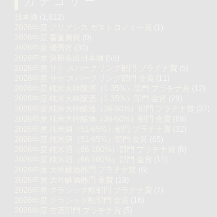
カテゴリー
日本酒
(1,912)
2026年度 アリアンス ガストロノミー賞
(1)
2026年度 審査員賞
(9)
2026年度 優秀賞
(30)
2026年度 決勝進出日本酒
(55)
2026年度 サケ スパークリング部門 プラチナ賞
(5)
2026年度 サケ スパークリング部門 金賞
(11)
2026年度 純米大吟醸酒（1-35%）部門 プラチナ賞
(12)
2026年度 純米大吟醸酒（1-35%）部門 金賞
(29)
2026年度 純米大吟醸酒（36-50%）部門 プラチナ賞
(37)
2026年度 純米大吟醸酒（36-50%）部門 金賞
(68)
2026年度 純米酒（51-65%）部門 プラチナ賞
(32)
2026年度 純米酒（51-65%）部門 金賞
(65)
2026年度 純米酒（66-100%）部門 プラチナ賞
(6)
2026年度 純米酒（66-100%）部門 金賞
(11)
2026年度 大吟醸酒部門 プラチナ賞
(6)
2026年度 大吟醸酒部門 金賞
(19)
2026年度 クラシック酛部門 プラチナ賞
(7)
2026年度 クラシック酛部門 金賞
(16)
2026年度 古酒部門 プラチナ賞
(5)