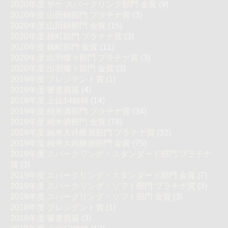
2020年度 サケ スパークリング部門 金賞
(9)
2020年度 山田錦部門 プラチナ賞
(3)
2020年度 山田錦部門 金賞
(15)
2020年度 雄町部門 プラチナ賞
(3)
2020年度 雄町部門 金賞
(11)
2020年度 出羽燦々部門 プラチナ賞
(3)
2020年度 出羽燦々部門 金賞
(3)
2019年度 プレジデント賞
(1)
2019年度 審査員賞
(4)
2019年度 上位14銘柄
(14)
2019年度 純米酒部門 プラチナ賞
(34)
2019年度 純米酒部門 金賞
(78)
2019年度 純米大吟醸酒部門 プラチナ賞
(32)
2019年度 純米大吟醸酒部門 金賞
(75)
2019年度 スパークリング・スタンダード部門 プラチナ
賞
(3)
2019年度 スパークリング・スタンダード部門 金賞
(7)
2019年度 スパークリング・ソフト部門 プラチナ賞
(3)
2019年度 スパークリング・ソフト部門 金賞
(3)
2018年度 プレジデント賞
(1)
2018年度 審査員賞
(3)