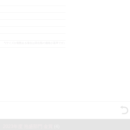
2023年度 泡盛部門 金賞
(4)