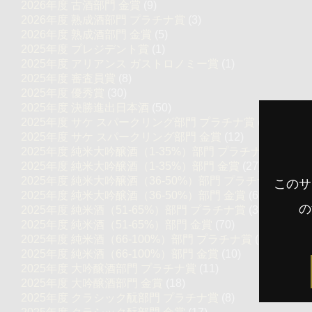
2026年度 古酒部門 金賞
(9)
2026年度 熟成酒部門 プラチナ賞
(3)
2026年度 熟成酒部門 金賞
(5)
2025年度 プレジデント賞
(1)
2025年度 アリアンス ガストロノミー賞
(1)
2025年度 審査員賞
(8)
2025年度 優秀賞
(30)
2025年度 決勝進出日本酒
(50)
2025年度 サケ スパークリング部門 プラチナ賞
(7)
2025年度 サケ スパークリング部門 金賞
(12)
2025年度 純米大吟醸酒（1-35%）部門 プラチナ賞
(14)
2025年度 純米大吟醸酒（1-35%）部門 金賞
(27)
2025年度 純米大吟醸酒（36-50%）部門 プラチナ賞
(35)
このサ
2025年度 純米大吟醸酒（36-50%）部門 金賞
(69)
の
2025年度 純米酒（51-65%）部門 プラチナ賞
(35)
2025年度 純米酒（51-65%）部門 金賞
(70)
2025年度 純米酒（66-100%）部門 プラチナ賞
(6)
2025年度 純米酒（66-100%）部門 金賞
(10)
2025年度 大吟醸酒部門 プラチナ賞
(11)
2025年度 大吟醸酒部門 金賞
(18)
2025年度 クラシック酛部門 プラチナ賞
(8)