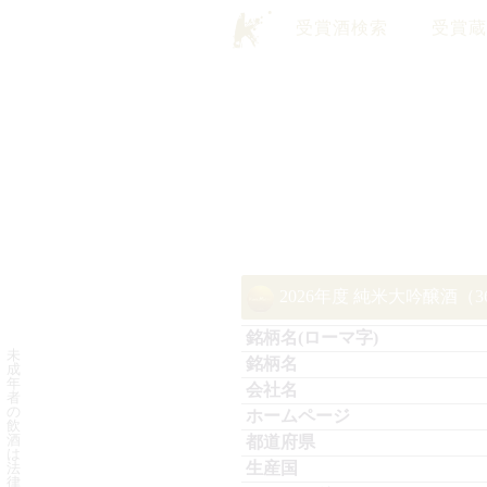
受賞酒検索
受賞蔵
2026年度 純米大吟醸酒（3
未
成
年
者
の
飲
酒
は
法
律