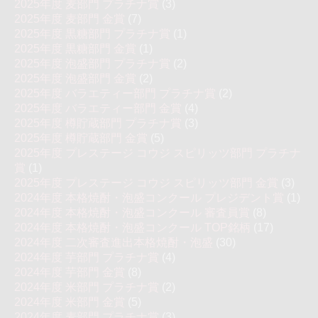
2025年度 麦部門 プラチナ賞
(3)
2025年度 麦部門 金賞
(7)
2025年度 黒糖部門 プラチナ賞
(1)
2025年度 黒糖部門 金賞
(1)
2025年度 泡盛部門 プラチナ賞
(2)
2025年度 泡盛部門 金賞
(2)
2025年度 バラエティー部門 プラチナ賞
(2)
2025年度 バラエティー部門 金賞
(4)
2025年度 樽貯蔵部門 プラチナ賞
(3)
2025年度 樽貯蔵部門 金賞
(5)
2025年度 プレステージ コウジ スピリッツ部門 プラチナ
賞
(1)
2025年度 プレステージ コウジ スピリッツ部門 金賞
(3)
2024年度 本格焼酎・泡盛コンクール プレジデント賞
(1)
2024年度 本格焼酎・泡盛コンクール 審査員賞
(8)
2024年度 本格焼酎・泡盛コンクール TOP銘柄
(17)
2024年度 二次審査進出本格焼酎・泡盛
(30)
2024年度 芋部門 プラチナ賞
(4)
2024年度 芋部門 金賞
(8)
2024年度 米部門 プラチナ賞
(2)
2024年度 米部門 金賞
(5)
2024年度 麦部門 プラチナ賞
(3)