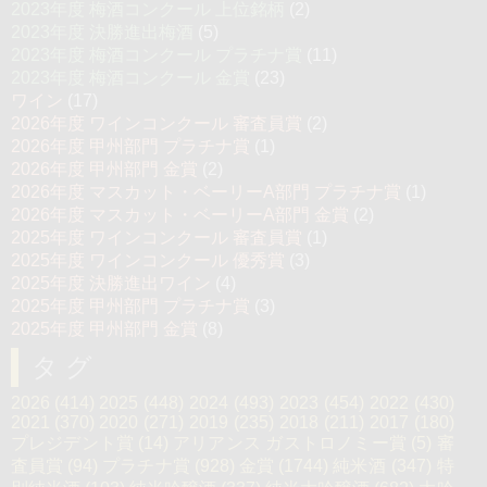
2023年度 梅酒コンクール 上位銘柄
(2)
2023年度 決勝進出梅酒
(5)
2023年度 梅酒コンクール プラチナ賞
(11)
2023年度 梅酒コンクール 金賞
(23)
ワイン
(17)
2026年度 ワインコンクール 審査員賞
(2)
2026年度 甲州部門 プラチナ賞
(1)
2026年度 甲州部門 金賞
(2)
2026年度 マスカット・ベーリーA部門 プラチナ賞
(1)
2026年度 マスカット・ベーリーA部門 金賞
(2)
2025年度 ワインコンクール 審査員賞
(1)
2025年度 ワインコンクール 優秀賞
(3)
2025年度 決勝進出ワイン
(4)
2025年度 甲州部門 プラチナ賞
(3)
2025年度 甲州部門 金賞
(8)
タグ
2026
(414)
2025
(448)
2024
(493)
2023
(454)
2022
(430)
2021
(370)
2020
(271)
2019
(235)
2018
(211)
2017
(180)
プレジデント賞
(14)
アリアンス ガストロノミー賞
(5)
審
査員賞
(94)
プラチナ賞
(928)
金賞
(1744)
純米酒
(347)
特