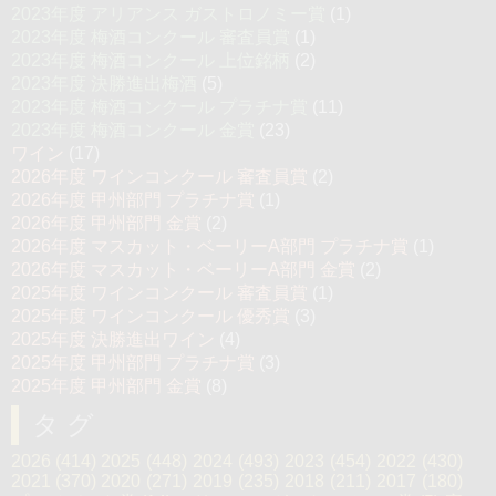
2023年度 アリアンス ガストロノミー賞
(1)
2023年度 梅酒コンクール 審査員賞
(1)
2023年度 梅酒コンクール 上位銘柄
(2)
2023年度 決勝進出梅酒
(5)
2023年度 梅酒コンクール プラチナ賞
(11)
2023年度 梅酒コンクール 金賞
(23)
ワイン
(17)
2026年度 ワインコンクール 審査員賞
(2)
2026年度 甲州部門 プラチナ賞
(1)
2026年度 甲州部門 金賞
(2)
2026年度 マスカット・ベーリーA部門 プラチナ賞
(1)
2026年度 マスカット・ベーリーA部門 金賞
(2)
2025年度 ワインコンクール 審査員賞
(1)
2025年度 ワインコンクール 優秀賞
(3)
2025年度 決勝進出ワイン
(4)
2025年度 甲州部門 プラチナ賞
(3)
2025年度 甲州部門 金賞
(8)
タグ
2026
(414)
2025
(448)
2024
(493)
2023
(454)
2022
(430)
2021
(370)
2020
(271)
2019
(235)
2018
(211)
2017
(180)