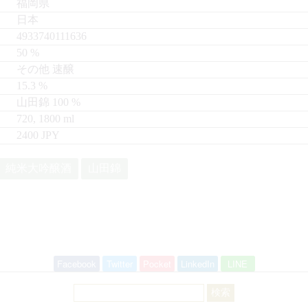
福岡県
日本
4933740111636
50
%
その他 速醸
15.3
%
山田錦
100
720, 1800
ml
2400 JPY
純米大吟醸酒
山田錦
Facebook
Twitter
Pocket
LinkedIn
LINE
検
索: