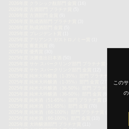
2026年度 クラシック酛部門 金賞
(16)
2026年度 古酒部門 プラチナ賞
(5)
2026年度 古酒部門 金賞
(9)
2026年度 熟成酒部門 プラチナ賞
(3)
2026年度 熟成酒部門 金賞
(5)
2025年度 プレジデント賞
(1)
2025年度 アリアンス ガストロノミー賞
(1)
2025年度 審査員賞
(8)
2025年度 優秀賞
(30)
2025年度 決勝進出日本酒
(50)
2025年度 サケ スパークリング部門 プラチナ賞
(7)
2025年度 サケ スパークリング部門 金賞
(12)
2025年度 純米大吟醸酒（1-35%）部門 プラチナ賞
(14)
2025年度 純米大吟醸酒（1-35%）部門 金賞
(27)
このサ
2025年度 純米大吟醸酒（36-50%）部門 プラチナ賞
(35)
の
2025年度 純米大吟醸酒（36-50%）部門 金賞
(69)
2025年度 純米酒（51-65%）部門 プラチナ賞
(35)
2025年度 純米酒（51-65%）部門 金賞
(70)
2025年度 純米酒（66-100%）部門 プラチナ賞
(6)
2025年度 純米酒（66-100%）部門 金賞
(10)
2025年度 大吟醸酒部門 プラチナ賞
(11)