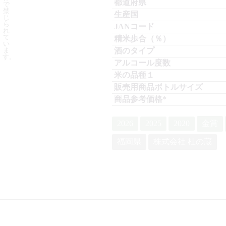
で
禁
じ
ら
れ
て
い
ま
す。
2026
2025
2020
金賞
福岡県
株式会社 杜の蔵