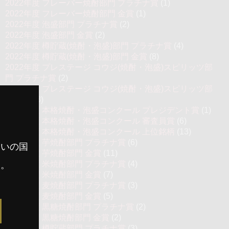
2022年度 フレーバー焼酎部門 プラチナ賞
(1)
2022年度 フレーバー焼酎部門 金賞
(1)
2022年度 泡盛部門 プラチナ賞
(2)
2022年度 泡盛部門 金賞
(2)
2022年度 樽貯蔵(焼酎・泡盛)部門 プラチナ賞
(4)
2022年度 樽貯蔵(焼酎・泡盛)部門 金賞
(8)
2022年度 プレステージ コウジ(焼酎・泡盛)スピリッツ部
門 プラチナ賞
(2)
2022年度 プレステージ コウジ(焼酎・泡盛)スピリッツ部
門 金賞
(3)
2021年度 本格焼酎・泡盛コンクール プレジデント賞
(1)
2021年度 本格焼酎・泡盛コンクール 審査員賞
(6)
2021年度 本格焼酎・泡盛コンクール 上位銘柄
(13)
2021年度 芋焼酎部門 プラチナ賞
(6)
まいの国
2021年度 芋焼酎部門 金賞
(11)
2021年度 米焼酎部門 プラチナ賞
(4)
す。
2021年度 米焼酎部門 金賞
(7)
2021年度 麦焼酎部門 プラチナ賞
(3)
2021年度 麦焼酎部門 金賞
(5)
2021年度 黒糖焼酎部門 プラチナ賞
(2)
2021年度 黒糖焼酎部門 金賞
(2)
2021年度 樽貯蔵部門 プラチナ賞
(3)