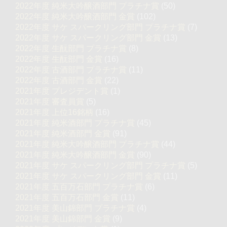
2022年度 純米大吟醸酒部門 プラチナ賞
(50)
2022年度 純米大吟醸酒部門 金賞
(102)
2022年度 サケ スパークリング部門 プラチナ賞
(7)
2022年度 サケ スパークリング部門 金賞
(13)
2022年度 生酛部門 プラチナ賞
(8)
2022年度 生酛部門 金賞
(16)
2022年度 古酒部門 プラチナ賞
(11)
2022年度 古酒部門 金賞
(22)
2021年度 プレジデント賞
(1)
2021年度 審査員賞
(5)
2021年度 上位16銘柄
(16)
2021年度 純米酒部門 プラチナ賞
(45)
2021年度 純米酒部門 金賞
(91)
2021年度 純米大吟醸酒部門 プラチナ賞
(44)
2021年度 純米大吟醸酒部門 金賞
(90)
2021年度 サケ スパークリング部門 プラチナ賞
(5)
2021年度 サケ スパークリング部門 金賞
(11)
2021年度 五百万石部門 プラチナ賞
(6)
2021年度 五百万石部門 金賞
(11)
2021年度 美山錦部門 プラチナ賞
(4)
2021年度 美山錦部門 金賞
(9)