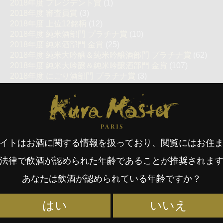
2018年度 プレジデント賞
(1)
2018年度 審査員賞
(3)
2018年度 上位12銘柄
(12)
2018年度 純米酒部門 プラチナ賞
(10)
2018年度 純米酒部門 金賞
(25)
2018年度 純米大吟醸＆純米吟醸酒部門 プラチナ賞
(62)
2018年度 純米大吟醸＆純米吟醸酒部門 金賞
(107)
2018年度 にごり酒部門 プラチナ賞
(3)
2018年度 にごり酒部門 金賞
(6)
2017年度 プレジデント賞
(1)
Kura Master Paris
2017年度 審査員特別賞
(1)
2017年度 上位10銘柄
(10)
2017年度 純米部門 プラチナ賞
(29)
2017年度 純米部門 金賞
(65)
イトはお酒に関する情報を扱っており、閲覧にはお住
2017年度 純米大吟醸部門 プラチナ賞
(28)
2017年度 純米大吟醸部門 金賞
(58)
法律で飲酒が認められた年齢であることが推奨されま
本格焼酎・泡盛
(270)
あなたは飲酒が認められている年齢ですか？
2026年度 本格焼酎・泡盛コンクール 審査員賞
(8)
2026年度 本格焼酎・泡盛コンクール 優秀賞
(16)
2026年度 決勝進出本格焼酎・泡盛
(24)
はい
いいえ
2026年度 芋焼酎部門 プラチナ賞
(3)
2026年度 芋焼酎部門 金賞
(7)