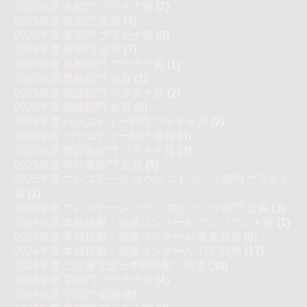
2025年度 米部門 プラチナ賞
(2)
2025年度 米部門 金賞
(4)
2025年度 麦部門 プラチナ賞
(3)
2025年度 麦部門 金賞
(7)
2025年度 黒糖部門 プラチナ賞
(1)
2025年度 黒糖部門 金賞
(1)
2025年度 泡盛部門 プラチナ賞
(2)
2025年度 泡盛部門 金賞
(2)
2025年度 バラエティー部門 プラチナ賞
(2)
2025年度 バラエティー部門 金賞
(4)
2025年度 樽貯蔵部門 プラチナ賞
(3)
2025年度 樽貯蔵部門 金賞
(5)
2025年度 プレステージ コウジ スピリッツ部門 プラチナ
賞
(1)
2025年度 プレステージ コウジ スピリッツ部門 金賞
(3)
2024年度 本格焼酎・泡盛コンクール プレジデント賞
(1)
2024年度 本格焼酎・泡盛コンクール 審査員賞
(8)
2024年度 本格焼酎・泡盛コンクール TOP銘柄
(17)
2024年度 二次審査進出本格焼酎・泡盛
(30)
2024年度 芋部門 プラチナ賞
(4)
2024年度 芋部門 金賞
(8)