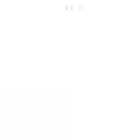
Fr
日
an
本
çai
語
s