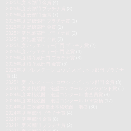
2025年度 米部門 金賞
(4)
2025年度 麦部門 プラチナ賞
(3)
2025年度 麦部門 金賞
(7)
2025年度 黒糖部門 プラチナ賞
(1)
2025年度 黒糖部門 金賞
(1)
2025年度 泡盛部門 プラチナ賞
(2)
2025年度 泡盛部門 金賞
(2)
2025年度 バラエティー部門 プラチナ賞
(2)
2025年度 バラエティー部門 金賞
(4)
2025年度 樽貯蔵部門 プラチナ賞
(3)
2025年度 樽貯蔵部門 金賞
(5)
2025年度 プレステージ コウジ スピリッツ部門 プラチナ
賞
(1)
2025年度 プレステージ コウジ スピリッツ部門 金賞
(3)
2024年度 本格焼酎・泡盛コンクール プレジデント賞
(1)
2024年度 本格焼酎・泡盛コンクール 審査員賞
(8)
2024年度 本格焼酎・泡盛コンクール TOP銘柄
(17)
2024年度 二次審査進出本格焼酎・泡盛
(30)
2024年度 芋部門 プラチナ賞
(4)
2024年度 芋部門 金賞
(8)
2024年度 米部門 プラチナ賞
(2)