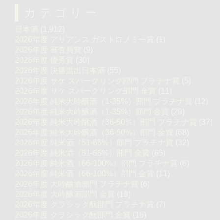
カテゴリー
日本酒
(1,912)
2026年度 アリアンス ガストロノミー賞
(1)
2026年度 審査員賞
(9)
2026年度 優秀賞
(30)
2026年度 決勝進出日本酒
(55)
2026年度 サケ スパークリング部門 プラチナ賞
(5)
2026年度 サケ スパークリング部門 金賞
(11)
2026年度 純米大吟醸酒（1-35%）部門 プラチナ賞
(12)
2026年度 純米大吟醸酒（1-35%）部門 金賞
(29)
2026年度 純米大吟醸酒（36-50%）部門 プラチナ賞
(37)
2026年度 純米大吟醸酒（36-50%）部門 金賞
(68)
2026年度 純米酒（51-65%）部門 プラチナ賞
(32)
2026年度 純米酒（51-65%）部門 金賞
(65)
2026年度 純米酒（66-100%）部門 プラチナ賞
(6)
2026年度 純米酒（66-100%）部門 金賞
(11)
2026年度 大吟醸酒部門 プラチナ賞
(6)
2026年度 大吟醸酒部門 金賞
(19)
2026年度 クラシック酛部門 プラチナ賞
(7)
2026年度 クラシック酛部門 金賞
(16)