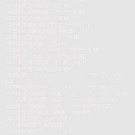
2026年度 米焼酎部門 金賞
(2)
2026年度 麦焼酎部門 プラチナ賞
(2)
2026年度 麦焼酎部門 金賞
(4)
2026年度 黒糖焼酎部門 プラチナ賞
(1)
2026年度 黒糖焼酎部門 金賞
(1)
2026年度 泡盛部門 プラチナ賞
(1)
2026年度 泡盛部門 金賞
(2)
2026年度 バラエティー部門 プラチナ賞
(3)
2026年度 バラエティー部門 金賞
(4)
2026年度 樽貯蔵部門 プラチナ賞
(2)
2026年度 樽貯蔵部門 金賞
(3)
2026年度 クラフト コウジ スピリッツ部門 プラチナ賞
(1)
2026年度 クラフト コウジ スピリッツ部門 金賞
(2)
2025年度 本格焼酎・泡盛コンクール プレジデント賞
(1)
2025年度 本格焼酎・泡盛コンクール 審査員賞
(8)
2025年度 本格焼酎・泡盛コンクール 優秀賞
(17)
2025年度 決勝進出本格焼酎・泡盛
(28)
2025年度 芋部門 プラチナ賞
(4)
2025年度 芋部門 金賞
(10)
2025年度 米部門 プラチナ賞
(2)