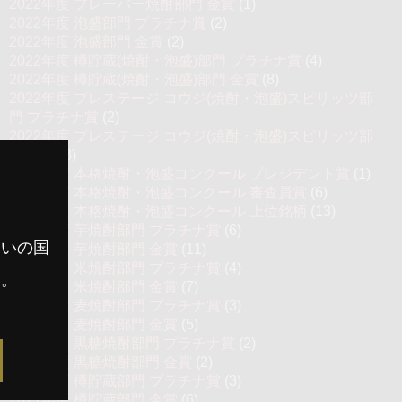
2022年度 フレーバー焼酎部門 金賞
(1)
2022年度 泡盛部門 プラチナ賞
(2)
2022年度 泡盛部門 金賞
(2)
2022年度 樽貯蔵(焼酎・泡盛)部門 プラチナ賞
(4)
2022年度 樽貯蔵(焼酎・泡盛)部門 金賞
(8)
2022年度 プレステージ コウジ(焼酎・泡盛)スピリッツ部
門 プラチナ賞
(2)
2022年度 プレステージ コウジ(焼酎・泡盛)スピリッツ部
門 金賞
(3)
2021年度 本格焼酎・泡盛コンクール プレジデント賞
(1)
2021年度 本格焼酎・泡盛コンクール 審査員賞
(6)
2021年度 本格焼酎・泡盛コンクール 上位銘柄
(13)
2021年度 芋焼酎部門 プラチナ賞
(6)
まいの国
2021年度 芋焼酎部門 金賞
(11)
2021年度 米焼酎部門 プラチナ賞
(4)
す。
2021年度 米焼酎部門 金賞
(7)
2021年度 麦焼酎部門 プラチナ賞
(3)
2021年度 麦焼酎部門 金賞
(5)
2021年度 黒糖焼酎部門 プラチナ賞
(2)
2021年度 黒糖焼酎部門 金賞
(2)
2021年度 樽貯蔵部門 プラチナ賞
(3)
2021年度 樽貯蔵部門 金賞
(6)