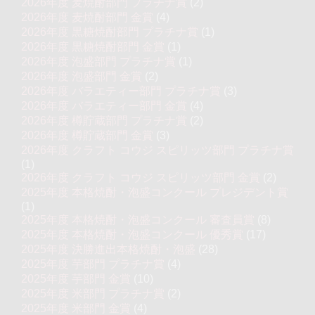
2026年度 麦焼酎部門 プラチナ賞
(2)
2026年度 麦焼酎部門 金賞
(4)
2026年度 黒糖焼酎部門 プラチナ賞
(1)
2026年度 黒糖焼酎部門 金賞
(1)
2026年度 泡盛部門 プラチナ賞
(1)
2026年度 泡盛部門 金賞
(2)
2026年度 バラエティー部門 プラチナ賞
(3)
2026年度 バラエティー部門 金賞
(4)
2026年度 樽貯蔵部門 プラチナ賞
(2)
2026年度 樽貯蔵部門 金賞
(3)
2026年度 クラフト コウジ スピリッツ部門 プラチナ賞
(1)
2026年度 クラフト コウジ スピリッツ部門 金賞
(2)
2025年度 本格焼酎・泡盛コンクール プレジデント賞
(1)
2025年度 本格焼酎・泡盛コンクール 審査員賞
(8)
2025年度 本格焼酎・泡盛コンクール 優秀賞
(17)
2025年度 決勝進出本格焼酎・泡盛
(28)
2025年度 芋部門 プラチナ賞
(4)
2025年度 芋部門 金賞
(10)
2025年度 米部門 プラチナ賞
(2)
2025年度 米部門 金賞
(4)