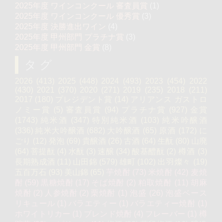
2025年度 ワインコンクール 審査員賞
(1)
2025年度 ワインコンクール 優秀賞
(3)
2025年度 決勝進出ワイン
(4)
2025年度 甲州部門 プラチナ賞
(3)
2025年度 甲州部門 金賞
(8)
タグ
2026
(413)
2025
(448)
2024
(493)
2023
(454)
2022
(430)
2021
(370)
2020
(271)
2019
(235)
2018
(211)
2017
(180)
プレジデント賞
(14)
アリアンス ガストロ
ノミー賞
(5)
審査員賞
(94)
プラチナ賞
(927)
金賞
(1743)
純米酒
(347)
特別純米酒
(103)
純米吟醸酒
(336)
純米大吟醸酒
(682)
大吟醸酒
(65)
原酒
(172)
に
ごり
(12)
発泡
(69)
貴醸酒
(26)
古酒
(64)
生酛
(80)
山廃
(64)
菩提酛
(4)
水酛
(3)
速醸
(34)
酸基醴酛
(2)
樽酒
(3)
長期熟成酒
(11)
山田錦
(579)
雄町
(102)
出羽燦々
(19)
五百万石
(93)
美山錦
(65)
芋焼酎
(73)
米焼酎
(42)
麦焼
酎
(59)
黒糖焼酎
(17)
そば焼酎
(2)
粕取焼酎
(11)
胡麻
焼酎
(2)
人参焼酎
(2)
栗焼酎
(1)
泡盛
(26)
泡盛ベース
リキュール
(1)
バラエティー
(1)
バラエティー焼酎
(1)
ホワイトリカー
(1)
ブレンド焼酎
(4)
フレーバー
(1)
樽