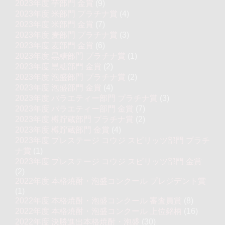
2023年度 芋部門 金賞
(9)
2023年度 米部門 プラチナ賞
(4)
2023年度 米部門 金賞
(7)
2023年度 麦部門 プラチナ賞
(3)
2023年度 麦部門 金賞
(6)
2023年度 黒糖部門 プラチナ賞
(1)
2023年度 黒糖部門 金賞
(2)
2023年度 泡盛部門 プラチナ賞
(2)
2023年度 泡盛部門 金賞
(4)
2023年度 バラエティー部門 プラチナ賞
(3)
2023年度 バラエティー部門 金賞
(7)
2023年度 樽貯蔵部門 プラチナ賞
(2)
2023年度 樽貯蔵部門 金賞
(4)
2023年度 プレステージ コウジ スピリッツ部門 プラチ
ナ賞
(1)
2023年度 プレステージ コウジ スピリッツ部門 金賞
(2)
2022年度 本格焼酎・泡盛コンクール プレジデント賞
(1)
2022年度 本格焼酎・泡盛コンクール 審査員賞
(8)
2022年度 本格焼酎・泡盛コンクール 上位銘柄
(16)
2022年度 決勝進出本格焼酎・泡盛
(30)