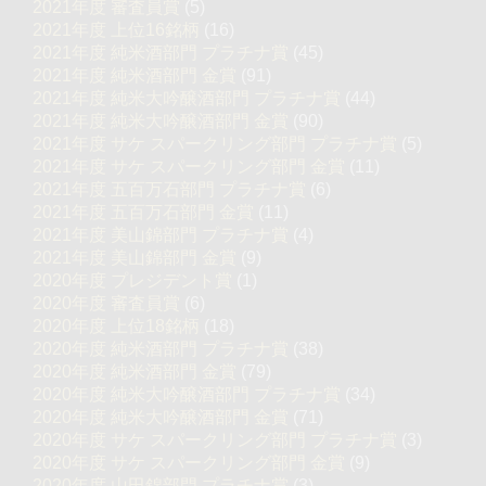
2021年度 審査員賞
(5)
2021年度 上位16銘柄
(16)
2021年度 純米酒部門 プラチナ賞
(45)
2021年度 純米酒部門 金賞
(91)
2021年度 純米大吟醸酒部門 プラチナ賞
(44)
2021年度 純米大吟醸酒部門 金賞
(90)
2021年度 サケ スパークリング部門 プラチナ賞
(5)
2021年度 サケ スパークリング部門 金賞
(11)
2021年度 五百万石部門 プラチナ賞
(6)
2021年度 五百万石部門 金賞
(11)
2021年度 美山錦部門 プラチナ賞
(4)
2021年度 美山錦部門 金賞
(9)
2020年度 プレジデント賞
(1)
2020年度 審査員賞
(6)
2020年度 上位18銘柄
(18)
2020年度 純米酒部門 プラチナ賞
(38)
2020年度 純米酒部門 金賞
(79)
2020年度 純米大吟醸酒部門 プラチナ賞
(34)
2020年度 純米大吟醸酒部門 金賞
(71)
2020年度 サケ スパークリング部門 プラチナ賞
(3)
2020年度 サケ スパークリング部門 金賞
(9)
2020年度 山田錦部門 プラチナ賞
(3)