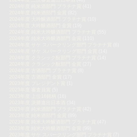
2024年度 純米酒部門 プラチナ賞
(41)
2024年度 純米酒部門 金賞
(82)
2024年度 大吟醸酒部門 プラチナ賞
(10)
2024年度 大吟醸酒部門 金賞
(19)
2024年度 純米大吟醸酒部門 プラチナ賞
(55)
2024年度 純米大吟醸酒部門 金賞
(110)
2024年度 サケ スパークリング部門 プラチナ賞
(6)
2024年度 サケ スパークリング部門 金賞
(14)
2024年度 クラシック酛部門 プラチナ賞
(14)
2024年度 クラシック酛部門 金賞
(27)
2024年度 古酒部門 プラチナ賞
(8)
2024年度 古酒部門 金賞
(17)
2023年度 プレジデント賞
(1)
2023年度 審査員賞
(5)
2023年度 上位16銘柄
(16)
2023年度 決勝進出日本酒
(34)
2023年度 純米酒部門 プラチナ賞
(42)
2023年度 純米酒部門 金賞
(89)
2023年度 純米大吟醸酒部門 プラチナ賞
(47)
2023年度 純米大吟醸酒部門 金賞
(99)
2023年度 サケ スパークリング部門 プラチナ賞
(7)