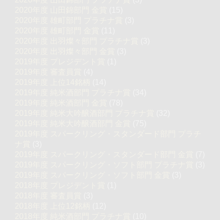
2020年度 山田錦部門 金賞
(15)
2020年度 雄町部門 プラチナ賞
(3)
2020年度 雄町部門 金賞
(11)
2020年度 出羽燦々部門 プラチナ賞
(3)
2020年度 出羽燦々部門 金賞
(3)
2019年度 プレジデント賞
(1)
2019年度 審査員賞
(4)
2019年度 上位14銘柄
(14)
2019年度 純米酒部門 プラチナ賞
(34)
2019年度 純米酒部門 金賞
(78)
2019年度 純米大吟醸酒部門 プラチナ賞
(32)
2019年度 純米大吟醸酒部門 金賞
(75)
2019年度 スパークリング・スタンダード部門 プラチ
ナ賞
(3)
2019年度 スパークリング・スタンダード部門 金賞
(7)
2019年度 スパークリング・ソフト部門 プラチナ賞
(3)
2019年度 スパークリング・ソフト部門 金賞
(3)
2018年度 プレジデント賞
(1)
2018年度 審査員賞
(3)
2018年度 上位12銘柄
(12)
2018年度 純米酒部門 プラチナ賞
(10)