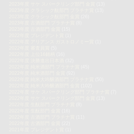
2023年度 サケ スパークリング部門 金賞
(13)
2023年度 クラシック酛部門 プラチナ賞
(13)
2023年度 クラシック酛部門 金賞
(26)
2023年度 古酒部門 プラチナ賞
(8)
2023年度 古酒部門 金賞
(15)
2022年度 プレジデント賞
(1)
2022年度 アリアンス ガストロノミー賞
(1)
2022年度 審査員賞
(5)
2022年度 上位16銘柄
(16)
2022年度 決勝進出日本酒
(32)
2022年度 純米酒部門 プラチナ賞
(45)
2022年度 純米酒部門 金賞
(92)
2022年度 純米大吟醸酒部門 プラチナ賞
(50)
2022年度 純米大吟醸酒部門 金賞
(102)
2022年度 サケ スパークリング部門 プラチナ賞
(7)
2022年度 サケ スパークリング部門 金賞
(13)
2022年度 生酛部門 プラチナ賞
(8)
2022年度 生酛部門 金賞
(16)
2022年度 古酒部門 プラチナ賞
(11)
2022年度 古酒部門 金賞
(22)
2021年度 プレジデント賞
(1)