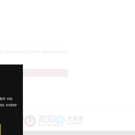
me Saint Amour Paris anciennement
amori 2026
ter ou
ns votre