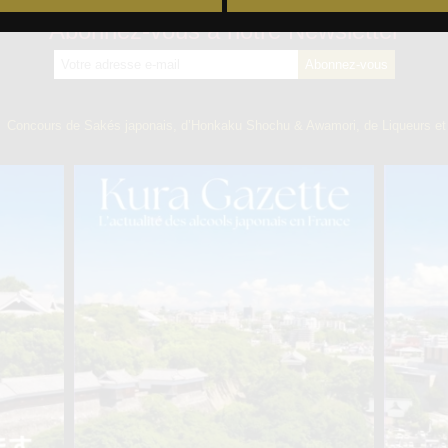
Abonnez-vous à notre Newsletter
】
Concours de Sakés japonais, d’Honkaku Shochu & Awamori, de Liqueurs et 