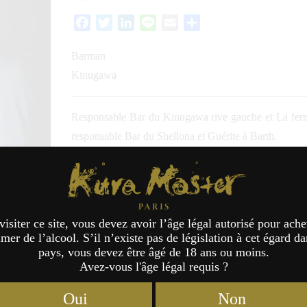
Facebook
Twitter
LinkedIn
Line
Email
Partager
Barman
Kinugawa
Responsable Bar du Kinugawa rive gauche et La fer
responsable Bar du Shellona et Guérite à Barth.
Jury Honkaku-shochu & Aw
Kura Master Paris
visiter ce site, vous devez avoir l’âge légal autorisé pour ache
er de l’alcool. S’il n’existe pas de législation à cet égard da
pays, vous devez être âgé de 18 ans ou moins.
Avez-vous l'âge légal requis ?
Oui
Non