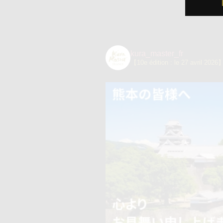
kura_master_fr
【10e édition : le 27 avril 2026