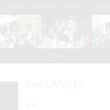
É
ENTRY
CONCOURS
CONTACT
SPONS
Français
日本語
Jury
Paul LANNES
2026