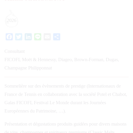
2026
Facebook
Twitter
LinkedIn
Line
Email
Partager
Consultant
FICOFI, Moët & Hennessy, Diageo, Brown-Forman, Dugas,
Champagne Philipponnat
Sommelière sur des évènements de prestige (Internationaux de
France de Tennis en collaboration avec la société Potel et Chabot,
Galas FICOFI, Festival Le Monde durant les Journées
Européennes du Patrimoine, …).
Présentation et dégustations produits guidées pour divers maisons
de vins, champagnes et spiritueux premiums (Classic Malts,