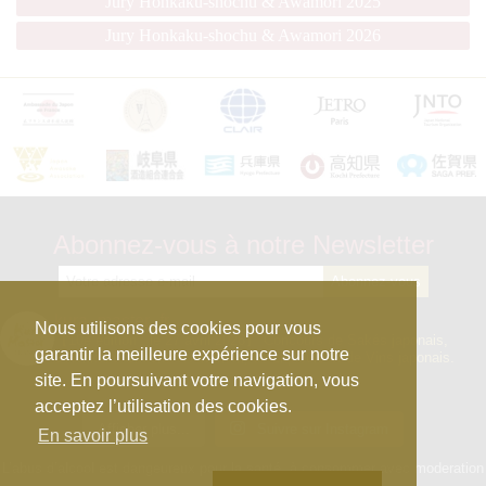
Jury Honkaku-shochu & Awamori 2025
Jury Honkaku-shochu & Awamori 2026
Abonnez-vous à notre Newsletter
kura_master_fr
Nous utilisons des cookies pour vous
【10e édition : le 27 avril 2026】
Concours de Sakés japonais,
garantir la meilleure expérience sur notre
d’Honkaku Shochu & Awamori, de Liqueurs et de Vins japonais.
site. En poursuivant votre navigation, vous
acceptez l’utilisation des cookies.
Afficher plus...
Suivre sur Instagram
En savoir plus
L’abus d’alcool est dangeureux pour la santé, à consommer avec moderation