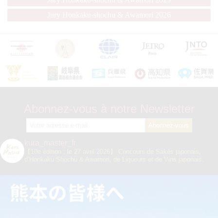
Jury Honkaku-shochu & Awamori 2026
Abonnez-vous à notre Newsletter
kura_master_fr
【10e édition : le 27 avril 2026】
Concours de Sakés japonais,
d’Honkaku Shochu & Awamori, de Liqueurs et de Vins japonais.