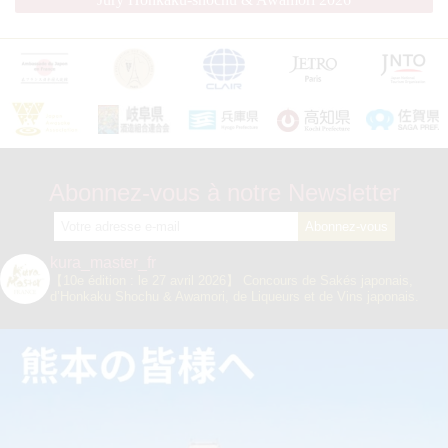
Abonnez-vous à notre Newsletter
kura_master_fr
【10e édition : le 27 avril 2026】
Concours de Sakés japonais,
d’Honkaku Shochu & Awamori, de Liqueurs et de Vins japonais.