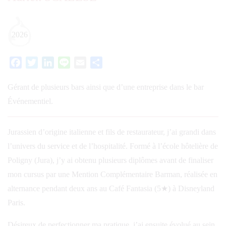
2026
Facebook
Twitter
LinkedIn
Line
Email
Partager
Gérant de plusieurs bars ainsi que d’une entreprise dans le bar
Événementiel.
Jurassien d’origine italienne et fils de restaurateur, j’ai grandi dans
l’univers du service et de l’hospitalité. Formé à l’école hôtelière de
Poligny (Jura), j’y ai obtenu plusieurs diplômes avant de finaliser
mon cursus par une Mention Complémentaire Barman, réalisée en
alternance pendant deux ans au Café Fantasia (5★) à Disneyland
Paris.
Désireux de perfectionner ma pratique, j’ai ensuite évolué au sein