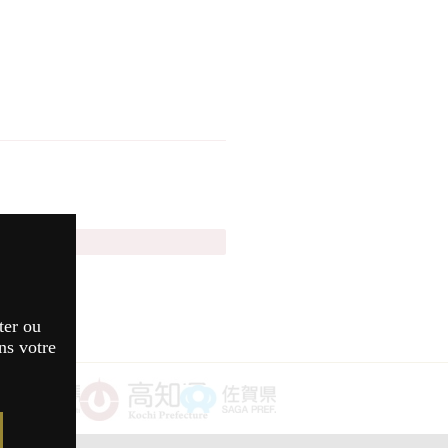
amori 2026
ter ou
ns votre