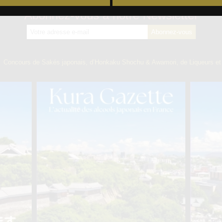
Abonnez-vous à notre Newsletter
】
Concours de Sakés japonais, d’Honkaku Shochu & Awamori, de Liqueurs et 