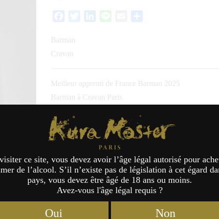
Facebook
Twitter
LinkedIn
Line
Email
Partager
Barman
Cravan
Meilleur apprenti de France Barman 2025
Barman à Cravan Paris
Jury Honkaku-shochu & Aw
Kura Master Paris
visiter ce site, vous devez avoir l’âge légal autorisé pour ache
er de l’alcool. S’il n’existe pas de législation à cet égard da
pays, vous devez être âgé de 18 ans ou moins.
Avez-vous l'âge légal requis ?
Oui
Non