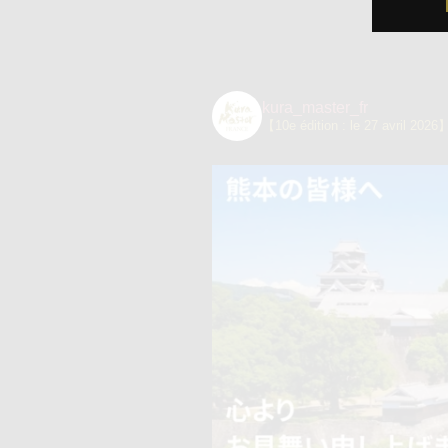
kura_master_fr
【10e édition : le 27 avril 2026