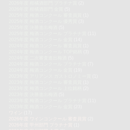
2026年度 柑橘酒部門 プラチナ賞
(2)
2026年度 柑橘酒部門 金賞
(5)
2025年度 梅酒コンクール 審査員賞
(1)
2025年度 梅酒コンクール 優秀賞
(3)
2025年度 決勝進出梅酒
(5)
2025年度 梅酒コンクール プラチナ賞
(11)
2025年度 梅酒コンクール 金賞
(14)
2024年度 梅酒コンクール 審査員賞
(1)
2024年度 梅酒コンクール TOP銘柄
(3)
2024年度 二次審査進出梅酒
(5)
2024年度 梅酒コンクール プラチナ賞
(7)
2024年度 梅酒コンクール 金賞
(19)
2023年度 アリアンス ガストロノミー賞
(1)
2023年度 梅酒コンクール 審査員賞
(1)
2023年度 梅酒コンクール 上位銘柄
(2)
2023年度 決勝進出梅酒
(5)
2023年度 梅酒コンクール プラチナ賞
(11)
2023年度 梅酒コンクール 金賞
(23)
ワイン
(17)
2026年度 ワインコンクール 審査員賞
(2)
2026年度 甲州部門 プラチナ賞
(1)