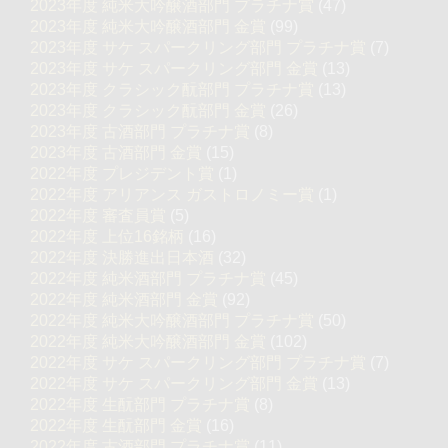
2023年度 純米大吟醸酒部門 プラチナ賞
(47)
2023年度 純米大吟醸酒部門 金賞
(99)
2023年度 サケ スパークリング部門 プラチナ賞
(7)
2023年度 サケ スパークリング部門 金賞
(13)
2023年度 クラシック酛部門 プラチナ賞
(13)
2023年度 クラシック酛部門 金賞
(26)
2023年度 古酒部門 プラチナ賞
(8)
2023年度 古酒部門 金賞
(15)
2022年度 プレジデント賞
(1)
2022年度 アリアンス ガストロノミー賞
(1)
2022年度 審査員賞
(5)
2022年度 上位16銘柄
(16)
2022年度 決勝進出日本酒
(32)
2022年度 純米酒部門 プラチナ賞
(45)
2022年度 純米酒部門 金賞
(92)
2022年度 純米大吟醸酒部門 プラチナ賞
(50)
2022年度 純米大吟醸酒部門 金賞
(102)
2022年度 サケ スパークリング部門 プラチナ賞
(7)
2022年度 サケ スパークリング部門 金賞
(13)
2022年度 生酛部門 プラチナ賞
(8)
2022年度 生酛部門 金賞
(16)
2022年度 古酒部門 プラチナ賞
(11)