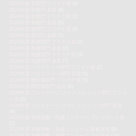
2024年度 芋部門 プラチナ賞
(4)
2024年度 芋部門 金賞
(8)
2024年度 米部門 プラチナ賞
(2)
2024年度 米部門 金賞
(5)
2024年度 麦部門 プラチナ賞
(3)
2024年度 麦部門 金賞
(7)
2024年度 黒糖部門 プラチナ賞
(2)
2024年度 黒糖部門 金賞
(2)
2024年度 泡盛部門 プラチナ賞
(3)
2024年度 泡盛部門 金賞
(7)
2024年度 バラエティー部門 プラチナ賞
(2)
2024年度 バラエティー部門 金賞
(5)
2024年度 樽貯蔵部門 プラチナ賞
(3)
2024年度 樽貯蔵部門 金賞
(6)
2024年度 プレステージ コウジ スピリッツ部門 プラチ
ナ賞
(2)
2024年度 プレステージ コウジ スピリッツ部門 金賞
(4)
2023年度 本格焼酎・泡盛コンクール プレジデント賞
(1)
2023年度 本格焼酎・泡盛コンクール 審査員賞
(8)
2023年度 本格焼酎・泡盛コンクール 上位銘柄
(16)