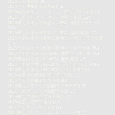
2025年度 優秀賞
(30)
2025年度 決勝進出日本酒
(50)
2025年度 サケ スパークリング部門 プラチナ賞
(7)
2025年度 サケ スパークリング部門 金賞
(12)
2025年度 純米大吟醸酒（1-35%）部門 プラチナ賞
(14)
2025年度 純米大吟醸酒（1-35%）部門 金賞
(27)
2025年度 純米大吟醸酒（36-50%）部門 プラチナ賞
(35)
2025年度 純米大吟醸酒（36-50%）部門 金賞
(69)
2025年度 純米酒（51-65%）部門 プラチナ賞
(35)
2025年度 純米酒（51-65%）部門 金賞
(70)
2025年度 純米酒（66-100%）部門 プラチナ賞
(6)
2025年度 純米酒（66-100%）部門 金賞
(10)
2025年度 大吟醸酒部門 プラチナ賞
(11)
2025年度 大吟醸酒部門 金賞
(18)
2025年度 クラシック酛部門 プラチナ賞
(8)
2025年度 クラシック酛部門 金賞
(17)
2025年度 古酒部門 プラチナ賞
(7)
2025年度 古酒部門 金賞
(12)
2024年度 プレジデント賞
(1)
2024年度 アリアンス ガストロノミー賞
(1)