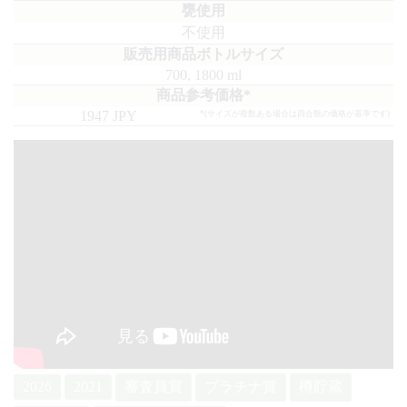
不使用
700, 1800
ml
1947 JPY
2026
2021
審査員賞
プラチナ賞
樽貯蔵