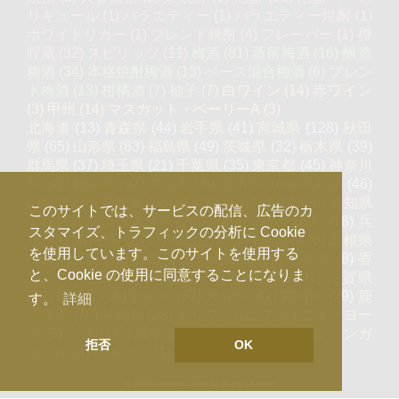
リキュール
(1)
バラエティー
(1)
バラエティー焼酎
(1)
ホワイトリカー
(1)
ブレンド焼酎
(4)
フレーバー
(1)
樽
貯蔵
(32)
スピリッツ
(11)
梅酒
(81)
蒸留梅酒
(16)
醸造
梅酒
(34)
本格焼酎梅酒
(13)
ベース混合梅酒
(6)
ブレン
ド梅酒
(13)
柑橘酒
(7)
柚子
(7)
白ワイン
(14)
赤ワイン
(3)
甲州
(14)
マスカット・ベーリーA
(3)
北海道
(13)
青森県
(44)
岩手県
(41)
宮城県
(128)
秋田
県
(65)
山形県
(83)
福島県
(49)
茨城県
(32)
栃木県
(39)
群馬県
(37)
埼玉県
(21)
千葉県
(35)
東京都
(45)
神奈川
県
(42)
新潟県
(97)
富山県
(39)
石川県
(46)
福井県
(46)
山梨県
(36)
長野県
(88)
岐阜県
(83)
静岡県
(59)
愛知県
このサイトでは、サービスの配信、広告のカ
(23)
三重県
(67)
滋賀県
(26)
京都府
(58)
大阪府
(18)
兵
スタマイズ、トラフィックの分析に Cookie
庫県
(138)
奈良県
(17)
和歌山県
(57)
鳥取県
(8)
島根県
を使用しています。このサイトを使用する
(36)
岡山県
(33)
広島県
(63)
山口県
(30)
徳島県
(8)
香
と、Cookie の使用に同意することになりま
川県
(9)
愛媛県
(32)
高知県
(54)
福岡県
(91)
佐賀県
(69)
長崎県
(18)
熊本県
(57)
大分県
(42)
宮崎県
(29)
鹿
す。
詳細
児島県
(78)
沖縄県
(28)
カリフォルニア
(7)
ニューヨー
ク
(5)
広西
(1)
江蘇省
(2)
フランス
(3)
台湾
(5)
シンガ
拒否
OK
ポール
(1)
ベトナム
(1)
カンボジア
(4)
© 2026 Association de Kura Master