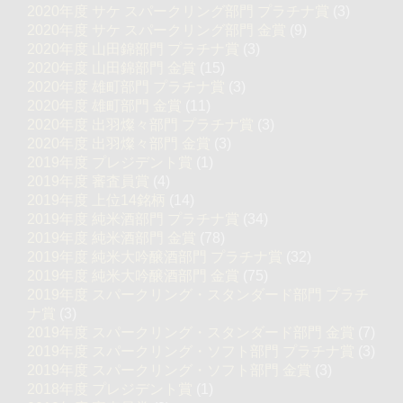
2020年度 サケ スパークリング部門 プラチナ賞
(3)
2020年度 サケ スパークリング部門 金賞
(9)
2020年度 山田錦部門 プラチナ賞
(3)
2020年度 山田錦部門 金賞
(15)
2020年度 雄町部門 プラチナ賞
(3)
2020年度 雄町部門 金賞
(11)
2020年度 出羽燦々部門 プラチナ賞
(3)
2020年度 出羽燦々部門 金賞
(3)
2019年度 プレジデント賞
(1)
2019年度 審査員賞
(4)
2019年度 上位14銘柄
(14)
2019年度 純米酒部門 プラチナ賞
(34)
2019年度 純米酒部門 金賞
(78)
2019年度 純米大吟醸酒部門 プラチナ賞
(32)
2019年度 純米大吟醸酒部門 金賞
(75)
2019年度 スパークリング・スタンダード部門 プラチ
ナ賞
(3)
2019年度 スパークリング・スタンダード部門 金賞
(7)
2019年度 スパークリング・ソフト部門 プラチナ賞
(3)
2019年度 スパークリング・ソフト部門 金賞
(3)
2018年度 プレジデント賞
(1)