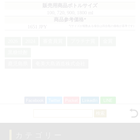
100, 720, 900, 1800
ml
1651 JPY
2026
2024
審査員賞
プラチナ賞
金賞
黒糖焼酎
鹿児島県
奄美大島酒造株式会社
Facebook
Twitter
Pocket
LinkedIn
LINE
検
索:
カテゴリー