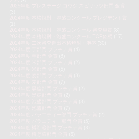
2025年度 プレステージ コウジ スピリッツ部門 金賞
(3)
2024年度 本格焼酎・泡盛コンクール プレジデント賞
(1)
2024年度 本格焼酎・泡盛コンクール 審査員賞
(8)
2024年度 本格焼酎・泡盛コンクール TOP銘柄
(17)
2024年度 二次審査進出本格焼酎・泡盛
(30)
2024年度 芋部門 プラチナ賞
(4)
2024年度 芋部門 金賞
(8)
2024年度 米部門 プラチナ賞
(2)
2024年度 米部門 金賞
(5)
2024年度 麦部門 プラチナ賞
(3)
2024年度 麦部門 金賞
(7)
2024年度 黒糖部門 プラチナ賞
(2)
2024年度 黒糖部門 金賞
(2)
2024年度 泡盛部門 プラチナ賞
(3)
2024年度 泡盛部門 金賞
(7)
2024年度 バラエティー部門 プラチナ賞
(2)
2024年度 バラエティー部門 金賞
(5)
2024年度 樽貯蔵部門 プラチナ賞
(3)
2024年度 樽貯蔵部門 金賞
(6)