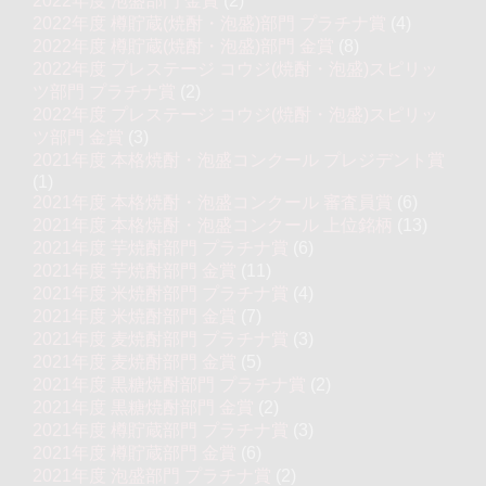
2022年度 泡盛部門 金賞
(2)
2022年度 樽貯蔵(焼酎・泡盛)部門 プラチナ賞
(4)
2022年度 樽貯蔵(焼酎・泡盛)部門 金賞
(8)
2022年度 プレステージ コウジ(焼酎・泡盛)スピリッ
ツ部門 プラチナ賞
(2)
2022年度 プレステージ コウジ(焼酎・泡盛)スピリッ
ツ部門 金賞
(3)
2021年度 本格焼酎・泡盛コンクール プレジデント賞
(1)
2021年度 本格焼酎・泡盛コンクール 審査員賞
(6)
2021年度 本格焼酎・泡盛コンクール 上位銘柄
(13)
2021年度 芋焼酎部門 プラチナ賞
(6)
2021年度 芋焼酎部門 金賞
(11)
2021年度 米焼酎部門 プラチナ賞
(4)
2021年度 米焼酎部門 金賞
(7)
2021年度 麦焼酎部門 プラチナ賞
(3)
2021年度 麦焼酎部門 金賞
(5)
2021年度 黒糖焼酎部門 プラチナ賞
(2)
2021年度 黒糖焼酎部門 金賞
(2)
2021年度 樽貯蔵部門 プラチナ賞
(3)
2021年度 樽貯蔵部門 金賞
(6)
2021年度 泡盛部門 プラチナ賞
(2)