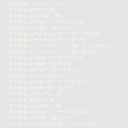
2020年度 プレジデント賞
(1)
2020年度 審査員賞
(6)
2020年度 上位18銘柄
(18)
2020年度 純米酒部門 プラチナ賞
(38)
2020年度 純米酒部門 金賞
(79)
2020年度 純米大吟醸酒部門 プラチナ賞
(34)
2020年度 純米大吟醸酒部門 金賞
(71)
2020年度 サケ スパークリング部門 プラチナ賞
(3)
2020年度 サケ スパークリング部門 金賞
(9)
2020年度 山田錦部門 プラチナ賞
(3)
2020年度 山田錦部門 金賞
(15)
2020年度 雄町部門 プラチナ賞
(3)
2020年度 雄町部門 金賞
(11)
2020年度 出羽燦々部門 プラチナ賞
(3)
2020年度 出羽燦々部門 金賞
(3)
2019年度 プレジデント賞
(1)
2019年度 審査員賞
(4)
2019年度 上位14銘柄
(14)
2019年度 純米酒部門 プラチナ賞
(34)
2019年度 純米酒部門 金賞
(78)
2019年度 純米大吟醸酒部門 プラチナ賞
(32)