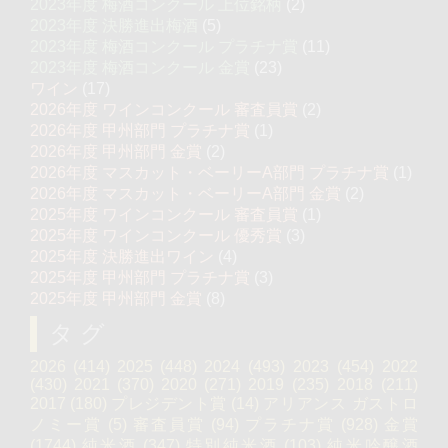
2023年度 梅酒コンクール 上位銘柄
(2)
2023年度 決勝進出梅酒
(5)
2023年度 梅酒コンクール プラチナ賞
(11)
2023年度 梅酒コンクール 金賞
(23)
ワイン
(17)
2026年度 ワインコンクール 審査員賞
(2)
2026年度 甲州部門 プラチナ賞
(1)
2026年度 甲州部門 金賞
(2)
2026年度 マスカット・ベーリーA部門 プラチナ賞
(1)
2026年度 マスカット・ベーリーA部門 金賞
(2)
2025年度 ワインコンクール 審査員賞
(1)
2025年度 ワインコンクール 優秀賞
(3)
2025年度 決勝進出ワイン
(4)
2025年度 甲州部門 プラチナ賞
(3)
2025年度 甲州部門 金賞
(8)
タグ
2026
(414)
2025
(448)
2024
(493)
2023
(454)
2022
(430)
2021
(370)
2020
(271)
2019
(235)
2018
(211)
2017
(180)
プレジデント賞
(14)
アリアンス ガストロ
ノミー賞
(5)
審査員賞
(94)
プラチナ賞
(928)
金賞
(1744)
純米酒
(347)
特別純米酒
(103)
純米吟醸酒