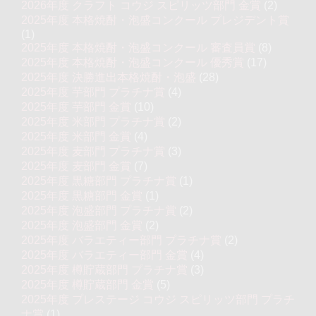
2026年度 クラフト コウジ スピリッツ部門 金賞
(2)
2025年度 本格焼酎・泡盛コンクール プレジデント賞
(1)
2025年度 本格焼酎・泡盛コンクール 審査員賞
(8)
2025年度 本格焼酎・泡盛コンクール 優秀賞
(17)
2025年度 決勝進出本格焼酎・泡盛
(28)
2025年度 芋部門 プラチナ賞
(4)
2025年度 芋部門 金賞
(10)
2025年度 米部門 プラチナ賞
(2)
2025年度 米部門 金賞
(4)
2025年度 麦部門 プラチナ賞
(3)
2025年度 麦部門 金賞
(7)
2025年度 黒糖部門 プラチナ賞
(1)
2025年度 黒糖部門 金賞
(1)
2025年度 泡盛部門 プラチナ賞
(2)
2025年度 泡盛部門 金賞
(2)
2025年度 バラエティー部門 プラチナ賞
(2)
2025年度 バラエティー部門 金賞
(4)
2025年度 樽貯蔵部門 プラチナ賞
(3)
2025年度 樽貯蔵部門 金賞
(5)
2025年度 プレステージ コウジ スピリッツ部門 プラチ
ナ賞
(1)