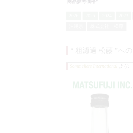
2026
2025
2024
2023
沖縄県
株式会社 松藤
“
粗濾過 松藤
”へ
Sommeliers International
より: