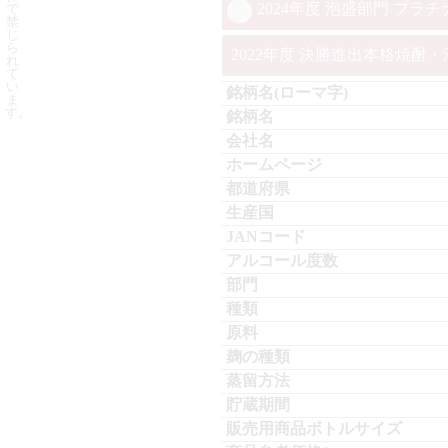
2024年度 泡盛部門 プラチ
で
禁
じ
ら
2022年度 決勝進出本格焼酎・
れ
て
い
ま
す。