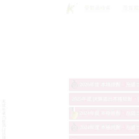
受賞酒検索
受賞蔵
2026年度 本格焼酎・泡盛
2025年度 決勝進出本格焼酎・
未
成
年
2024年度 本格焼酎・泡
者
の
飲
酒
2024年度 本格焼酎・泡盛
は
法
律