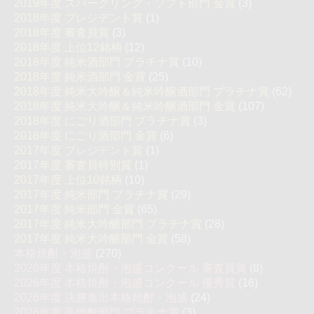
2019年度 スパークリング・ソフト部門 金賞
(3)
2018年度 プレジデント賞
(1)
2018年度 審査員賞
(3)
2018年度 上位12銘柄
(12)
2018年度 純米酒部門 プラチナ賞
(10)
2018年度 純米酒部門 金賞
(25)
2018年度 純米大吟醸＆純米吟醸酒部門 プラチナ賞
(62)
2018年度 純米大吟醸＆純米吟醸酒部門 金賞
(107)
2018年度 にごり酒部門 プラチナ賞
(3)
2018年度 にごり酒部門 金賞
(6)
2017年度 プレジデント賞
(1)
2017年度 審査員特別賞
(1)
2017年度 上位10銘柄
(10)
2017年度 純米部門 プラチナ賞
(29)
2017年度 純米部門 金賞
(65)
2017年度 純米大吟醸部門 プラチナ賞
(28)
2017年度 純米大吟醸部門 金賞
(58)
本格焼酎・泡盛
(270)
2026年度 本格焼酎・泡盛コンクール 審査員賞
(8)
2026年度 本格焼酎・泡盛コンクール 優秀賞
(16)
2026年度 決勝進出本格焼酎・泡盛
(24)
2026年度 芋焼酎部門 プラチナ賞
(3)