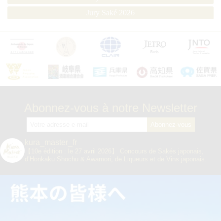
Jury Saké 2026
Abonnez-vous à notre Newsletter
kura_master_fr
【10e édition : le 27 avril 2026】
Concours de Sakés japonais,
d’Honkaku Shochu & Awamori, de Liqueurs et de Vins japonais.