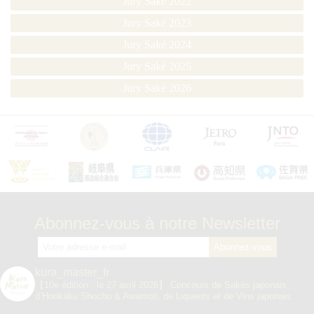
Jury Saké 2022
Jury Saké 2023
Jury Saké 2024
Jury Saké 2025
Jury Saké 2026
Abonnez-vous à notre Newsletter
kura_master_fr
【10e édition : le 27 avril 2026】
Concours de Sakés japonais,
d’Honkaku Shochu & Awamori, de Liqueurs et de Vins japonais.