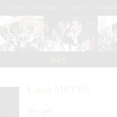
É
ENTRY
CONCOURS
CONTACT
SPONS
Français
日本語
Jury
Laura MEYER
2023
2026