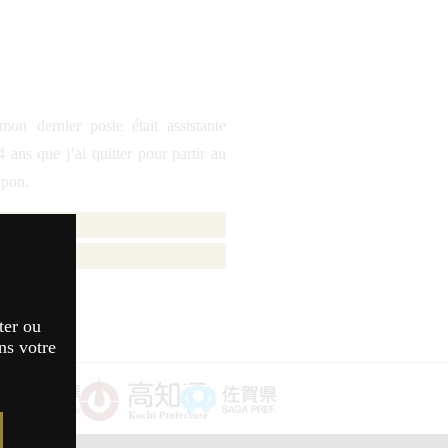
on dernier poste était assistante
ans que j’ai quitter pour partir au
apon.
ter ou
ns votre