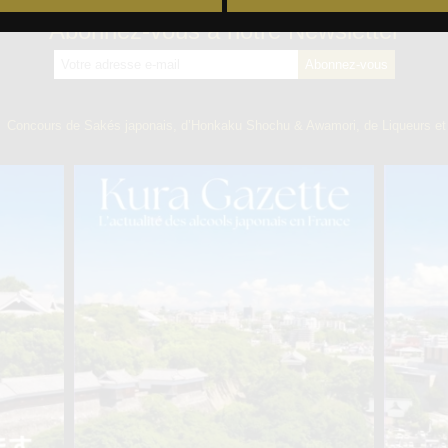
Abonnez-vous à notre Newsletter
】
Concours de Sakés japonais, d’Honkaku Shochu & Awamori, de Liqueurs et 