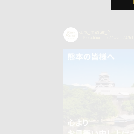
kura_master_fr
【10e édition : le 27 avril 2026