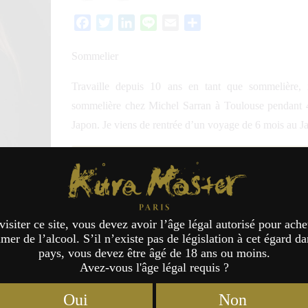
Facebook
Twitter
LinkedIn
Line
Email
Partager
Sommelier
Travaille depuis 10 ans en tant que sommelière, m
sommelière chez Michel Sarran à Toulouse pendant 4 
Japon. Je viens de rentrée d’un voyage de 6 mois au J
Jury Saké 2023
Kura Master Paris
Jury Saké 2026
visiter ce site, vous devez avoir l’âge légal autorisé pour ache
er de l’alcool. S’il n’existe pas de législation à cet égard da
pays, vous devez être âgé de 18 ans ou moins.
Avez-vous l'âge légal requis ?
Oui
Non