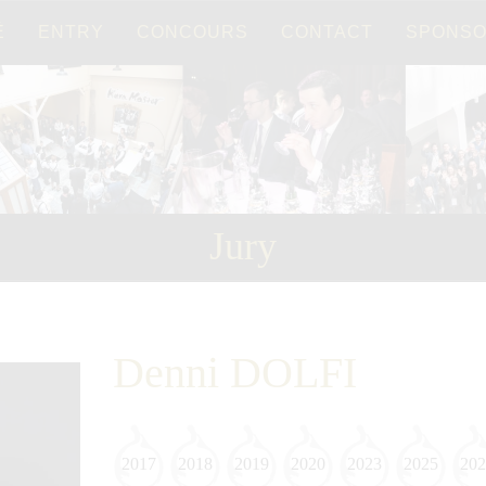
É
ENTRY
CONCOURS
CONTACT
SPONS
Français
日本語
Jury
Denni DOLFI
2017
2018
2019
2020
2023
2025
202