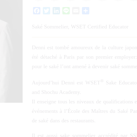
Facebook
Twitter
LinkedIn
Line
Email
Partager
Saké Sommelier, WSET Certified Educator
Denni est tombé amoureux de la culture japona
été détaché à Paris par son premier employer:
pour le saké l’ont amené à devenir saké sommel
®
Aujourd’hui Denni est WSET
Sake Educator
and Shochu Academy.
Il enseigne tous les niveaux de qualification
événements à l’École des Maîtres du Saké Pari
de saké dans des restaurants.
Il est aussi sake sommelier accrédité par S