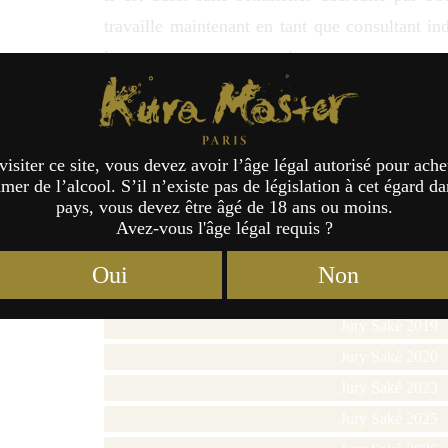
travaille maintenant en tant que consultant in
les restaurants gastronomiques.
Kura Master Paris
Membre du Jury Kura Master depuis la premiè
compétitions internationales dans le domaine du
visiter ce site, vous devez avoir l’âge légal autorisé pour ache
er de l’alcool. S’il n’existe pas de législation à cet égard da
Il a récemment été invité comme conférencier
pays, vous devez être âgé de 18 ans ou moins.
Business School Paris où il à tenu des sessions 
Avez-vous l'âge légal requis ?
Jury Saké 2017
Oui
Non
Jury Saké 2018
Jury Saké 2019
Jury Saké 2020
Jury Saké 2023
Jury Saké 2025