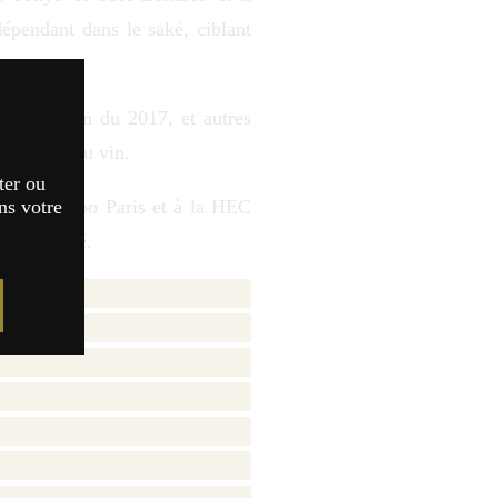
dépendant dans le saké, ciblant
re édition du 2017, et autres
 saké et du vin.
ter ou
ns votre
 au Vinexpo Paris et à la HEC
sur le saké.