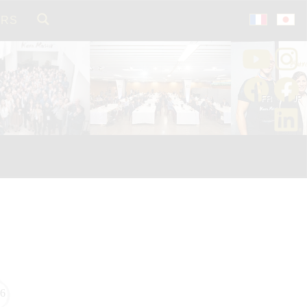
ORS
6