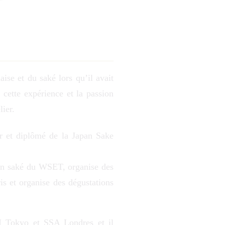
ise et du saké lors qu’il avait
 cette expérience et la passion
ier.
 et diplômé de la Japan Sake
s en saké du WSET, organise des
s et organise des dégustations
SI Tokyo et SSA Londres et il