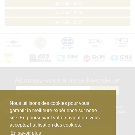
Jury Saké 2023
Jury Saké 2024
Jury Saké 2025
Abonnez-vous à notre Newsletter
kura_master_fr
Nous utilisons des cookies pour vous
【10e édition : le 27 avril 2026】
Concours de Sakés japonais,
garantir la meilleure expérience sur notre
d’Honkaku Shochu & Awamori, de Liqueurs et de Vins japonais.
site. En poursuivant votre navigation, vous
acceptez l’utilisation des cookies.
Afficher plus...
Suivre sur Instagram
En savoir plus