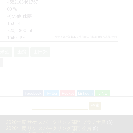
4582103461767
60
%
その他 速醸
15.0
%
720, 1800
ml
1540 JPY
米酒
速醸
山田錦
Facebook
Twitter
Pocket
LinkedIn
LINE
検
索:
2020年度 サケ スパークリング部門 プラチナ賞
(3)
2020年度 サケ スパークリング部門 金賞
(9)