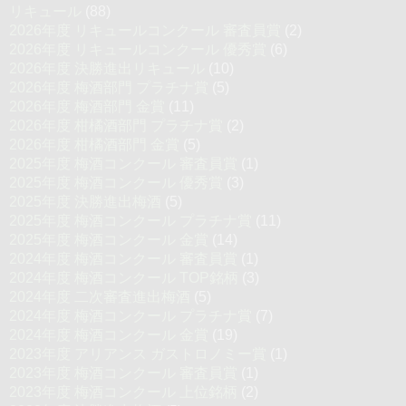
リキュール
(88)
2026年度 リキュールコンクール 審査員賞
(2)
2026年度 リキュールコンクール 優秀賞
(6)
2026年度 決勝進出リキュール
(10)
2026年度 梅酒部門 プラチナ賞
(5)
2026年度 梅酒部門 金賞
(11)
2026年度 柑橘酒部門 プラチナ賞
(2)
2026年度 柑橘酒部門 金賞
(5)
2025年度 梅酒コンクール 審査員賞
(1)
2025年度 梅酒コンクール 優秀賞
(3)
2025年度 決勝進出梅酒
(5)
2025年度 梅酒コンクール プラチナ賞
(11)
2025年度 梅酒コンクール 金賞
(14)
2024年度 梅酒コンクール 審査員賞
(1)
2024年度 梅酒コンクール TOP銘柄
(3)
2024年度 二次審査進出梅酒
(5)
2024年度 梅酒コンクール プラチナ賞
(7)
2024年度 梅酒コンクール 金賞
(19)
2023年度 アリアンス ガストロノミー賞
(1)
2023年度 梅酒コンクール 審査員賞
(1)
2023年度 梅酒コンクール 上位銘柄
(2)