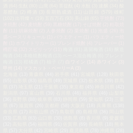
酒
(64)
生酛
(80)
山廃
(64)
菩提酛
(4)
水酛
(3)
速醸
(34)
酸
基醴酛
(2)
樽酒
(3)
長期熟成酒
(11)
山田錦
(579)
雄町
(102)
出羽燦々
(19)
五百万石
(93)
美山錦
(65)
芋焼酎
(73)
米焼酎
(42)
麦焼酎
(59)
黒糖焼酎
(17)
そば焼酎
(2)
粕取焼
酎
(11)
胡麻焼酎
(2)
人参焼酎
(2)
栗焼酎
(1)
泡盛
(26)
泡
盛ベースリキュール
(1)
バラエティー
(1)
バラエティー焼
酎
(1)
ホワイトリカー
(1)
ブレンド焼酎
(4)
フレーバー
(1)
樽貯蔵
(32)
スピリッツ
(11)
梅酒
(81)
蒸留梅酒
(16)
醸造
梅酒
(34)
本格焼酎梅酒
(13)
ベース混合梅酒
(6)
ブレンド
梅酒
(13)
柑橘酒
(7)
柚子
(7)
白ワイン
(14)
赤ワイン
(3)
甲州
(14)
マスカット・ベーリーA
(3)
北海道
(13)
青森県
(44)
岩手県
(41)
宮城県
(128)
秋田県
(65)
山形県
(83)
福島県
(49)
茨城県
(32)
栃木県
(39)
群馬
県
(37)
埼玉県
(21)
千葉県
(35)
東京都
(45)
神奈川県
(42)
新潟県
(97)
富山県
(39)
石川県
(46)
福井県
(46)
山梨県
(36)
長野県
(88)
岐阜県
(83)
静岡県
(59)
愛知県
(23)
三重
県
(67)
滋賀県
(26)
京都府
(58)
大阪府
(18)
兵庫県
(138)
奈良県
(17)
和歌山県
(57)
鳥取県
(8)
島根県
(36)
岡山県
(33)
広島県
(63)
山口県
(30)
徳島県
(8)
香川県
(9)
愛媛県
(32)
高知県
(54)
福岡県
(91)
佐賀県
(69)
長崎県
(18)
熊本
県
(57)
大分県
(42)
宮崎県
(29)
鹿児島県
(78)
沖縄県
(28)