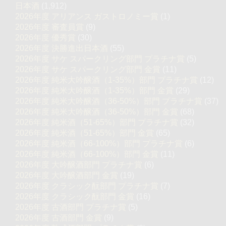
日本酒
(1,912)
2026年度 アリアンス ガストロノミー賞
(1)
2026年度 審査員賞
(9)
2026年度 優秀賞
(30)
2026年度 決勝進出日本酒
(55)
2026年度 サケ スパークリング部門 プラチナ賞
(5)
2026年度 サケ スパークリング部門 金賞
(11)
2026年度 純米大吟醸酒（1-35%）部門 プラチナ賞
(12)
2026年度 純米大吟醸酒（1-35%）部門 金賞
(29)
2026年度 純米大吟醸酒（36-50%）部門 プラチナ賞
(37)
2026年度 純米大吟醸酒（36-50%）部門 金賞
(68)
2026年度 純米酒（51-65%）部門 プラチナ賞
(32)
2026年度 純米酒（51-65%）部門 金賞
(65)
2026年度 純米酒（66-100%）部門 プラチナ賞
(6)
2026年度 純米酒（66-100%）部門 金賞
(11)
2026年度 大吟醸酒部門 プラチナ賞
(6)
2026年度 大吟醸酒部門 金賞
(19)
2026年度 クラシック酛部門 プラチナ賞
(7)
2026年度 クラシック酛部門 金賞
(16)
2026年度 古酒部門 プラチナ賞
(5)
2026年度 古酒部門 金賞
(9)