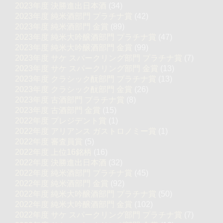
2023年度 決勝進出日本酒
(34)
2023年度 純米酒部門 プラチナ賞
(42)
2023年度 純米酒部門 金賞
(89)
2023年度 純米大吟醸酒部門 プラチナ賞
(47)
2023年度 純米大吟醸酒部門 金賞
(99)
2023年度 サケ スパークリング部門 プラチナ賞
(7)
2023年度 サケ スパークリング部門 金賞
(13)
2023年度 クラシック酛部門 プラチナ賞
(13)
2023年度 クラシック酛部門 金賞
(26)
2023年度 古酒部門 プラチナ賞
(8)
2023年度 古酒部門 金賞
(15)
2022年度 プレジデント賞
(1)
2022年度 アリアンス ガストロノミー賞
(1)
2022年度 審査員賞
(5)
2022年度 上位16銘柄
(16)
2022年度 決勝進出日本酒
(32)
2022年度 純米酒部門 プラチナ賞
(45)
2022年度 純米酒部門 金賞
(92)
2022年度 純米大吟醸酒部門 プラチナ賞
(50)
2022年度 純米大吟醸酒部門 金賞
(102)
2022年度 サケ スパークリング部門 プラチナ賞
(7)