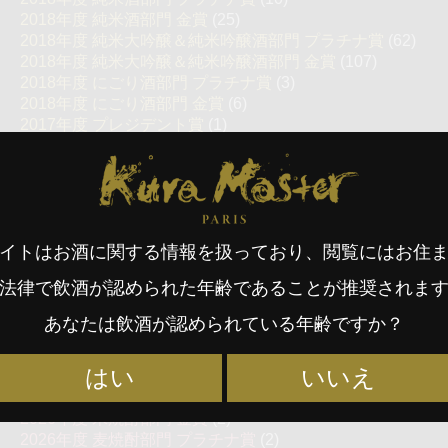
2018年度 純米酒部門 金賞
(25)
2018年度 純米大吟醸＆純米吟醸酒部門 プラチナ賞
(62)
2018年度 純米大吟醸＆純米吟醸酒部門 金賞
(107)
2018年度 にごり酒部門 プラチナ賞
(3)
2018年度 にごり酒部門 金賞
(6)
2017年度 プレジデント賞
(1)
2017年度 審査員特別賞
(1)
Kura Master Paris
2017年度 上位10銘柄
(10)
2017年度 純米部門 プラチナ賞
(29)
2017年度 純米部門 金賞
(65)
2017年度 純米大吟醸部門 プラチナ賞
(28)
イトはお酒に関する情報を扱っており、閲覧にはお住
2017年度 純米大吟醸部門 金賞
(58)
本格焼酎・泡盛
(270)
法律で飲酒が認められた年齢であることが推奨されま
2026年度 本格焼酎・泡盛コンクール 審査員賞
(8)
2026年度 本格焼酎・泡盛コンクール 優秀賞
(16)
あなたは飲酒が認められている年齢ですか？
2026年度 決勝進出本格焼酎・泡盛
(24)
2026年度 芋焼酎部門 プラチナ賞
(3)
はい
いいえ
2026年度 芋焼酎部門 金賞
(7)
2026年度 米焼酎部門 プラチナ賞
(1)
2026年度 米焼酎部門 金賞
(2)
2026年度 麦焼酎部門 プラチナ賞
(2)