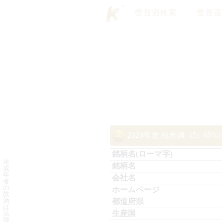
受賞酒検索
受賞蔵
2026年度 純米酒（51-65
未
成
年
者
の
飲
酒
は
法
律