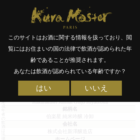
Kura Master Paris
受賞酒検索
受賞蔵元一覧
受賞酒取扱店
Fr
日
このサイトはお酒に関する情報を扱っており、閲
an
本
伯楽星 純米吟醸 冷卸
覧にはお住まいの国の法律で飲酒が認められた年
齢であることが推奨されます。
çai
語
あなたは飲酒が認められている年齢ですか？
2026年度 純米酒（51-65%）部門 プラチナ賞
はい
いいえ
s
Hakurakusei Junmai Ginjo Hiyaoroshi
未
成
年
者
伯楽星 純米吟醸 冷卸
の
飲
酒
は
株式会社新澤醸造店
法
律