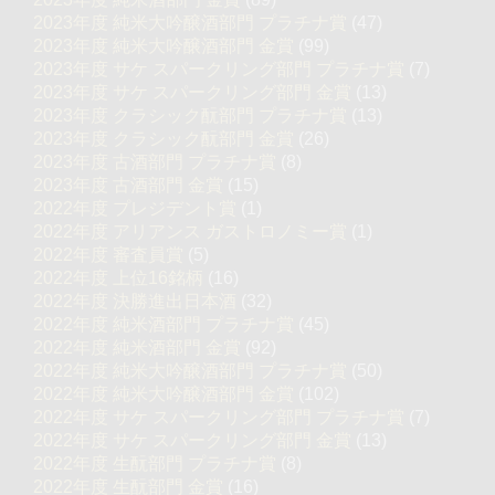
2023年度 純米大吟醸酒部門 プラチナ賞
(47)
2023年度 純米大吟醸酒部門 金賞
(99)
2023年度 サケ スパークリング部門 プラチナ賞
(7)
2023年度 サケ スパークリング部門 金賞
(13)
2023年度 クラシック酛部門 プラチナ賞
(13)
2023年度 クラシック酛部門 金賞
(26)
2023年度 古酒部門 プラチナ賞
(8)
2023年度 古酒部門 金賞
(15)
2022年度 プレジデント賞
(1)
2022年度 アリアンス ガストロノミー賞
(1)
2022年度 審査員賞
(5)
2022年度 上位16銘柄
(16)
2022年度 決勝進出日本酒
(32)
2022年度 純米酒部門 プラチナ賞
(45)
2022年度 純米酒部門 金賞
(92)
2022年度 純米大吟醸酒部門 プラチナ賞
(50)
2022年度 純米大吟醸酒部門 金賞
(102)
2022年度 サケ スパークリング部門 プラチナ賞
(7)
2022年度 サケ スパークリング部門 金賞
(13)
2022年度 生酛部門 プラチナ賞
(8)
2022年度 生酛部門 金賞
(16)