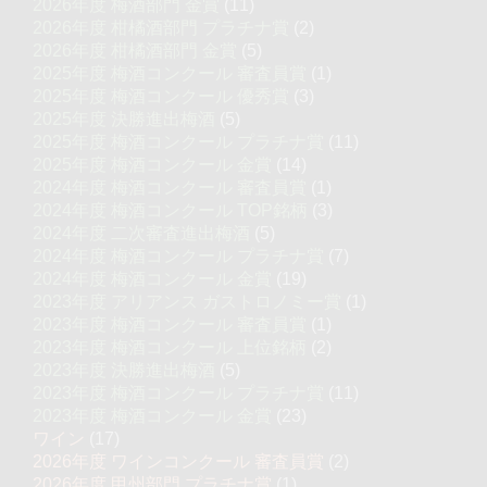
2026年度 梅酒部門 金賞
(11)
2026年度 柑橘酒部門 プラチナ賞
(2)
2026年度 柑橘酒部門 金賞
(5)
2025年度 梅酒コンクール 審査員賞
(1)
2025年度 梅酒コンクール 優秀賞
(3)
2025年度 決勝進出梅酒
(5)
2025年度 梅酒コンクール プラチナ賞
(11)
2025年度 梅酒コンクール 金賞
(14)
2024年度 梅酒コンクール 審査員賞
(1)
2024年度 梅酒コンクール TOP銘柄
(3)
2024年度 二次審査進出梅酒
(5)
2024年度 梅酒コンクール プラチナ賞
(7)
2024年度 梅酒コンクール 金賞
(19)
2023年度 アリアンス ガストロノミー賞
(1)
2023年度 梅酒コンクール 審査員賞
(1)
2023年度 梅酒コンクール 上位銘柄
(2)
2023年度 決勝進出梅酒
(5)
2023年度 梅酒コンクール プラチナ賞
(11)
2023年度 梅酒コンクール 金賞
(23)
ワイン
(17)
2026年度 ワインコンクール 審査員賞
(2)
2026年度 甲州部門 プラチナ賞
(1)