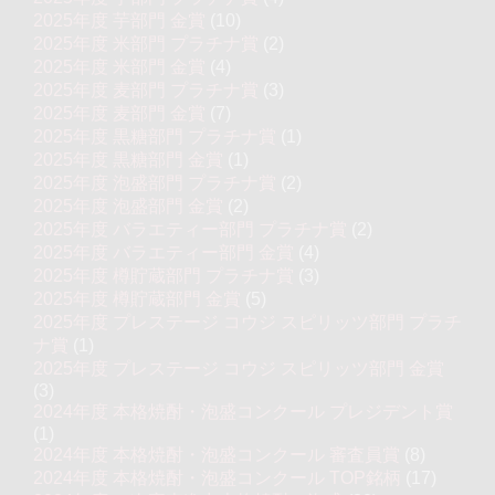
2025年度 芋部門 金賞
(10)
2025年度 米部門 プラチナ賞
(2)
2025年度 米部門 金賞
(4)
2025年度 麦部門 プラチナ賞
(3)
2025年度 麦部門 金賞
(7)
2025年度 黒糖部門 プラチナ賞
(1)
2025年度 黒糖部門 金賞
(1)
2025年度 泡盛部門 プラチナ賞
(2)
2025年度 泡盛部門 金賞
(2)
2025年度 バラエティー部門 プラチナ賞
(2)
2025年度 バラエティー部門 金賞
(4)
2025年度 樽貯蔵部門 プラチナ賞
(3)
2025年度 樽貯蔵部門 金賞
(5)
2025年度 プレステージ コウジ スピリッツ部門 プラチ
ナ賞
(1)
2025年度 プレステージ コウジ スピリッツ部門 金賞
(3)
2024年度 本格焼酎・泡盛コンクール プレジデント賞
(1)
2024年度 本格焼酎・泡盛コンクール 審査員賞
(8)
2024年度 本格焼酎・泡盛コンクール TOP銘柄
(17)