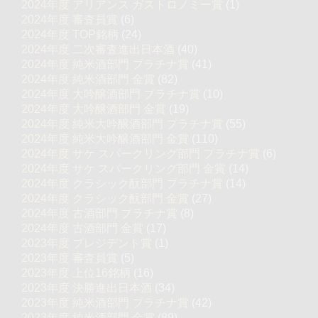
2024年度 アリアンス ガストロノミー賞
(1)
2024年度 審査員賞
(6)
2024年度 TOP銘柄
(24)
2024年度 二次審査進出日本酒
(40)
2024年度 純米酒部門 プラチナ賞
(41)
2024年度 純米酒部門 金賞
(82)
2024年度 大吟醸酒部門 プラチナ賞
(10)
2024年度 大吟醸酒部門 金賞
(19)
2024年度 純米大吟醸酒部門 プラチナ賞
(55)
2024年度 純米大吟醸酒部門 金賞
(110)
2024年度 サケ スパークリング部門 プラチナ賞
(6)
2024年度 サケ スパークリング部門 金賞
(14)
2024年度 クラシック酛部門 プラチナ賞
(14)
2024年度 クラシック酛部門 金賞
(27)
2024年度 古酒部門 プラチナ賞
(8)
2024年度 古酒部門 金賞
(17)
2023年度 プレジデント賞
(1)
2023年度 審査員賞
(5)
2023年度 上位16銘柄
(16)
2023年度 決勝進出日本酒
(34)
2023年度 純米酒部門 プラチナ賞
(42)
2023年度 純米酒部門 金賞
(89)