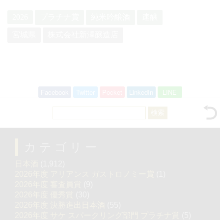
2026
プラチナ賞
純米吟醸酒
速醸
宮城県
株式会社新澤醸造店
Facebook
Twitter
Pocket
LinkedIn
LINE
検
索:
カテゴリー
日本酒
(1,912)
2026年度 アリアンス ガストロノミー賞
(1)
2026年度 審査員賞
(9)
2026年度 優秀賞
(30)
2026年度 決勝進出日本酒
(55)
2026年度 サケ スパークリング部門 プラチナ賞
(5)