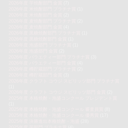
2026年度 芋焼酎部門 金賞
(7)
2026年度 米焼酎部門 プラチナ賞
(1)
2026年度 米焼酎部門 金賞
(2)
2026年度 麦焼酎部門 プラチナ賞
(2)
2026年度 麦焼酎部門 金賞
(4)
2026年度 黒糖焼酎部門 プラチナ賞
(1)
2026年度 黒糖焼酎部門 金賞
(1)
2026年度 泡盛部門 プラチナ賞
(1)
2026年度 泡盛部門 金賞
(2)
2026年度 バラエティー部門 プラチナ賞
(3)
2026年度 バラエティー部門 金賞
(4)
2026年度 樽貯蔵部門 プラチナ賞
(2)
2026年度 樽貯蔵部門 金賞
(3)
2026年度 クラフト コウジ スピリッツ部門 プラチナ賞
(1)
2026年度 クラフト コウジ スピリッツ部門 金賞
(2)
2025年度 本格焼酎・泡盛コンクール プレジデント賞
(1)
2025年度 本格焼酎・泡盛コンクール 審査員賞
(8)
2025年度 本格焼酎・泡盛コンクール 優秀賞
(17)
2025年度 決勝進出本格焼酎・泡盛
(28)
2025年度 芋部門 プラチナ賞
(4)