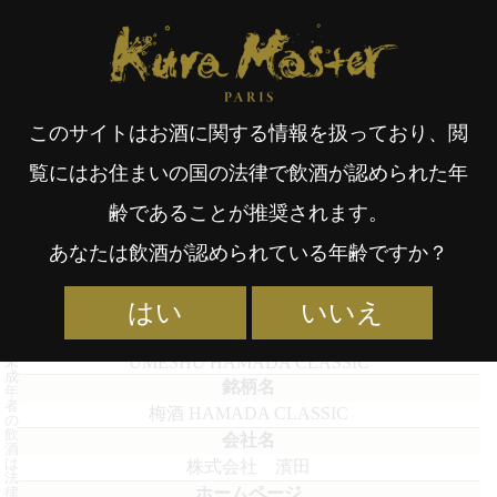
Kura Master Paris
受賞酒検索
受賞蔵元一覧
受賞酒取扱店
Fr
日
このサイトはお酒に関する情報を扱っており、閲
an
本
梅酒 HAMADA CLASSIC
覧にはお住まいの国の法律で飲酒が認められた年
齢であることが推奨されます。
çai
語
あなたは飲酒が認められている年齢ですか？
2025年度 梅酒コンクール 金賞
はい
いいえ
s
UMESHU HAMADA CLASSIC
未
成
年
者
梅酒 HAMADA CLASSIC
の
飲
酒
は
株式会社 濱田
法
律