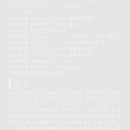
2023年度 梅酒コンクール プラチナ賞
(11)
2023年度 梅酒コンクール 金賞
(23)
ワイン
(17)
2026年度 ワインコンクール 審査員賞
(2)
2026年度 甲州部門 プラチナ賞
(1)
2026年度 甲州部門 金賞
(2)
2026年度 マスカット・ベーリーA部門 プラチナ賞
(1)
2026年度 マスカット・ベーリーA部門 金賞
(2)
2025年度 ワインコンクール 審査員賞
(1)
2025年度 ワインコンクール 優秀賞
(3)
2025年度 決勝進出ワイン
(4)
2025年度 甲州部門 プラチナ賞
(3)
2025年度 甲州部門 金賞
(8)
タグ
2026
(414)
2025
(448)
2024
(493)
2023
(454)
2022
(430)
2021
(370)
2020
(271)
2019
(235)
2018
(211)
2017
(180)
プレジデント賞
(14)
アリアンス ガストロ
ノミー賞
(5)
審査員賞
(94)
プラチナ賞
(928)
金賞
(1744)
純米酒
(347)
特別純米酒
(103)
純米吟醸酒
(337)
純米大吟醸酒
(682)
大吟醸酒
(65)
原酒
(172)
に
ごり
(12)
発泡
(69)
貴醸酒
(26)
古酒
(64)
生酛
(80)
山廃