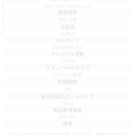
で
https://ume-hamada.co.jp/
禁
じ
ら
れ
和歌山県
て
い
ま
JAPAN
す。
4936489012141
15.0
%
ブレンド梅酒
5年
750
ml
4800 JPY
ホワイトリカーとブランデーを使用しております。梅酒のTYPEが上記