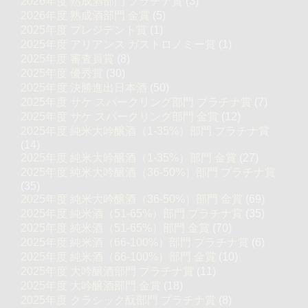
2026年度 熟成酒部門 プラチナ賞
(3)
2026年度 熟成酒部門 金賞
(5)
2025年度 プレジデント賞
(1)
2025年度 アリアンス ガストロノミー賞
(1)
2025年度 審査員賞
(8)
2025年度 優秀賞
(30)
2025年度 決勝進出日本酒
(50)
2025年度 サケ スパークリング部門 プラチナ賞
(7)
2025年度 サケ スパークリング部門 金賞
(12)
2025年度 純米大吟醸酒（1-35%）部門 プラチナ賞
(14)
2025年度 純米大吟醸酒（1-35%）部門 金賞
(27)
2025年度 純米大吟醸酒（36-50%）部門 プラチナ賞
(35)
2025年度 純米大吟醸酒（36-50%）部門 金賞
(69)
2025年度 純米酒（51-65%）部門 プラチナ賞
(35)
2025年度 純米酒（51-65%）部門 金賞
(70)
2025年度 純米酒（66-100%）部門 プラチナ賞
(6)
2025年度 純米酒（66-100%）部門 金賞
(10)
2025年度 大吟醸酒部門 プラチナ賞
(11)
2025年度 大吟醸酒部門 金賞
(18)
2025年度 クラシック酛部門 プラチナ賞
(8)