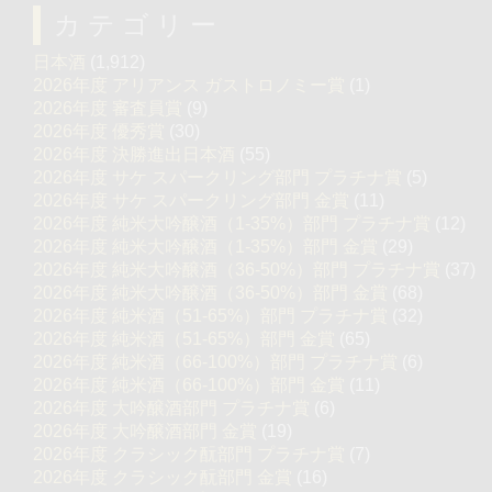
カテゴリー
日本酒
(1,912)
2026年度 アリアンス ガストロノミー賞
(1)
2026年度 審査員賞
(9)
2026年度 優秀賞
(30)
2026年度 決勝進出日本酒
(55)
2026年度 サケ スパークリング部門 プラチナ賞
(5)
2026年度 サケ スパークリング部門 金賞
(11)
2026年度 純米大吟醸酒（1-35%）部門 プラチナ賞
(12)
2026年度 純米大吟醸酒（1-35%）部門 金賞
(29)
2026年度 純米大吟醸酒（36-50%）部門 プラチナ賞
(37)
2026年度 純米大吟醸酒（36-50%）部門 金賞
(68)
2026年度 純米酒（51-65%）部門 プラチナ賞
(32)
2026年度 純米酒（51-65%）部門 金賞
(65)
2026年度 純米酒（66-100%）部門 プラチナ賞
(6)
2026年度 純米酒（66-100%）部門 金賞
(11)
2026年度 大吟醸酒部門 プラチナ賞
(6)
2026年度 大吟醸酒部門 金賞
(19)
2026年度 クラシック酛部門 プラチナ賞
(7)
2026年度 クラシック酛部門 金賞
(16)