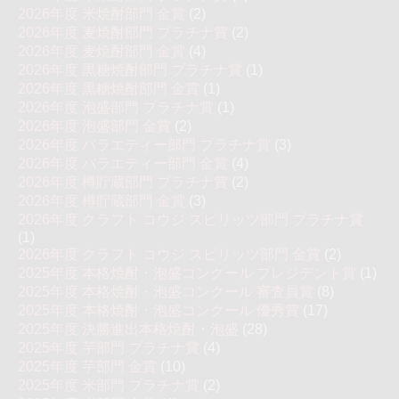
2026年度 米焼酎部門 金賞
(2)
2026年度 麦焼酎部門 プラチナ賞
(2)
2026年度 麦焼酎部門 金賞
(4)
2026年度 黒糖焼酎部門 プラチナ賞
(1)
2026年度 黒糖焼酎部門 金賞
(1)
2026年度 泡盛部門 プラチナ賞
(1)
2026年度 泡盛部門 金賞
(2)
2026年度 バラエティー部門 プラチナ賞
(3)
2026年度 バラエティー部門 金賞
(4)
2026年度 樽貯蔵部門 プラチナ賞
(2)
2026年度 樽貯蔵部門 金賞
(3)
2026年度 クラフト コウジ スピリッツ部門 プラチナ賞
(1)
2026年度 クラフト コウジ スピリッツ部門 金賞
(2)
2025年度 本格焼酎・泡盛コンクール プレジデント賞
(1)
2025年度 本格焼酎・泡盛コンクール 審査員賞
(8)
2025年度 本格焼酎・泡盛コンクール 優秀賞
(17)
2025年度 決勝進出本格焼酎・泡盛
(28)
2025年度 芋部門 プラチナ賞
(4)
2025年度 芋部門 金賞
(10)
2025年度 米部門 プラチナ賞
(2)