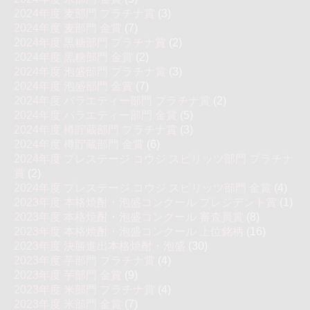
2024年度 麦部門 プラチナ賞
(3)
2024年度 麦部門 金賞
(7)
2024年度 黒糖部門 プラチナ賞
(2)
2024年度 黒糖部門 金賞
(2)
2024年度 泡盛部門 プラチナ賞
(3)
2024年度 泡盛部門 金賞
(7)
2024年度 バラエティー部門 プラチナ賞
(2)
2024年度 バラエティー部門 金賞
(5)
2024年度 樽貯蔵部門 プラチナ賞
(3)
2024年度 樽貯蔵部門 金賞
(6)
2024年度 プレステージ コウジ スピリッツ部門 プラチナ
賞
(2)
2024年度 プレステージ コウジ スピリッツ部門 金賞
(4)
2023年度 本格焼酎・泡盛コンクール プレジデント賞
(1)
2023年度 本格焼酎・泡盛コンクール 審査員賞
(8)
2023年度 本格焼酎・泡盛コンクール 上位銘柄
(16)
2023年度 決勝進出本格焼酎・泡盛
(30)
2023年度 芋部門 プラチナ賞
(4)
2023年度 芋部門 金賞
(9)
2023年度 米部門 プラチナ賞
(4)
2023年度 米部門 金賞
(7)