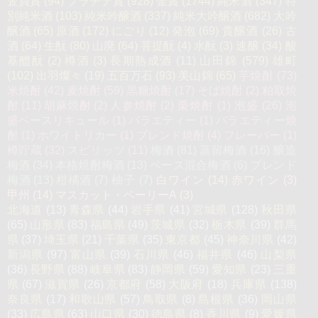
査員賞
(94)
プラチナ賞
(928)
金賞
(1744)
純米酒
(347)
特
別純米酒
(103)
純米吟醸酒
(337)
純米大吟醸酒
(682)
大吟
醸酒
(65)
原酒
(172)
にごり
(12)
発泡
(69)
貴醸酒
(26)
古
酒
(64)
生酛
(80)
山廃
(64)
菩提酛
(4)
水酛
(3)
速醸
(34)
酸
基醴酛
(2)
樽酒
(3)
長期熟成酒
(11)
山田錦
(579)
雄町
(102)
出羽燦々
(19)
五百万石
(93)
美山錦
(65)
芋焼酎
(73)
米焼酎
(42)
麦焼酎
(59)
黒糖焼酎
(17)
そば焼酎
(2)
粕取焼
酎
(11)
胡麻焼酎
(2)
人参焼酎
(2)
栗焼酎
(1)
泡盛
(26)
泡
盛ベースリキュール
(1)
バラエティー
(1)
バラエティー焼
酎
(1)
ホワイトリカー
(1)
ブレンド焼酎
(4)
フレーバー
(1)
樽貯蔵
(32)
スピリッツ
(11)
梅酒
(81)
蒸留梅酒
(16)
醸造
梅酒
(34)
本格焼酎梅酒
(13)
ベース混合梅酒
(6)
ブレンド
梅酒
(13)
柑橘酒
(7)
柚子
(7)
白ワイン
(14)
赤ワイン
(3)
甲州
(14)
マスカット・ベーリーA
(3)
北海道
(13)
青森県
(44)
岩手県
(41)
宮城県
(128)
秋田県
(65)
山形県
(83)
福島県
(49)
茨城県
(32)
栃木県
(39)
群馬
県
(37)
埼玉県
(21)
千葉県
(35)
東京都
(45)
神奈川県
(42)
新潟県
(97)
富山県
(39)
石川県
(46)
福井県
(46)
山梨県
(36)
長野県
(88)
岐阜県
(83)
静岡県
(59)
愛知県
(23)
三重
県
(67)
滋賀県
(26)
京都府
(58)
大阪府
(18)
兵庫県
(138)
奈良県
(17)
和歌山県
(57)
鳥取県
(8)
島根県
(36)
岡山県
(33)
広島県
(63)
山口県
(30)
徳島県
(8)
香川県
(9)
愛媛県