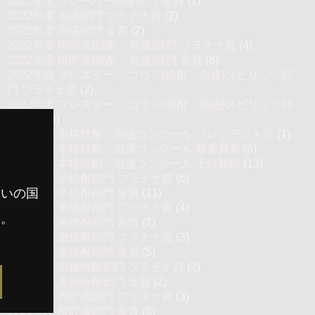
2022年度 フレーバー焼酎部門 金賞
(1)
2022年度 泡盛部門 プラチナ賞
(2)
2022年度 泡盛部門 金賞
(2)
2022年度 樽貯蔵(焼酎・泡盛)部門 プラチナ賞
(4)
2022年度 樽貯蔵(焼酎・泡盛)部門 金賞
(8)
2022年度 プレステージ コウジ(焼酎・泡盛)スピリッツ部
門 プラチナ賞
(2)
2022年度 プレステージ コウジ(焼酎・泡盛)スピリッツ部
門 金賞
(3)
2021年度 本格焼酎・泡盛コンクール プレジデント賞
(1)
2021年度 本格焼酎・泡盛コンクール 審査員賞
(6)
2021年度 本格焼酎・泡盛コンクール 上位銘柄
(13)
2021年度 芋焼酎部門 プラチナ賞
(6)
まいの国
2021年度 芋焼酎部門 金賞
(11)
2021年度 米焼酎部門 プラチナ賞
(4)
す。
2021年度 米焼酎部門 金賞
(7)
2021年度 麦焼酎部門 プラチナ賞
(3)
2021年度 麦焼酎部門 金賞
(5)
2021年度 黒糖焼酎部門 プラチナ賞
(2)
2021年度 黒糖焼酎部門 金賞
(2)
2021年度 樽貯蔵部門 プラチナ賞
(3)
2021年度 樽貯蔵部門 金賞
(6)