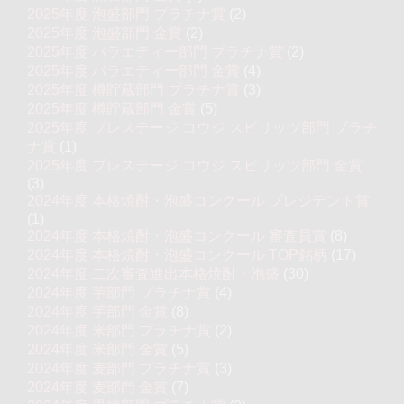
2025年度 泡盛部門 プラチナ賞
(2)
2025年度 泡盛部門 金賞
(2)
2025年度 バラエティー部門 プラチナ賞
(2)
2025年度 バラエティー部門 金賞
(4)
2025年度 樽貯蔵部門 プラチナ賞
(3)
2025年度 樽貯蔵部門 金賞
(5)
2025年度 プレステージ コウジ スピリッツ部門 プラチ
ナ賞
(1)
2025年度 プレステージ コウジ スピリッツ部門 金賞
(3)
2024年度 本格焼酎・泡盛コンクール プレジデント賞
(1)
2024年度 本格焼酎・泡盛コンクール 審査員賞
(8)
2024年度 本格焼酎・泡盛コンクール TOP銘柄
(17)
2024年度 二次審査進出本格焼酎・泡盛
(30)
2024年度 芋部門 プラチナ賞
(4)
2024年度 芋部門 金賞
(8)
2024年度 米部門 プラチナ賞
(2)
2024年度 米部門 金賞
(5)
2024年度 麦部門 プラチナ賞
(3)
2024年度 麦部門 金賞
(7)