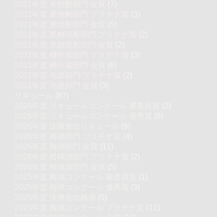
2021年度 米焼酎部門 金賞
(7)
2021年度 麦焼酎部門 プラチナ賞
(3)
2021年度 麦焼酎部門 金賞
(5)
2021年度 黒糖焼酎部門 プラチナ賞
(2)
2021年度 黒糖焼酎部門 金賞
(2)
2021年度 樽貯蔵部門 プラチナ賞
(3)
2021年度 樽貯蔵部門 金賞
(6)
2021年度 泡盛部門 プラチナ賞
(2)
2021年度 泡盛部門 金賞
(3)
リキュール
(87)
2026年度 リキュールコンクール 審査員賞
(2)
2026年度 リキュールコンクール 優秀賞
(6)
2026年度 決勝進出リキュール
(9)
2026年度 梅酒部門 プラチナ賞
(4)
2026年度 梅酒部門 金賞
(11)
2026年度 柑橘酒部門 プラチナ賞
(2)
2026年度 柑橘酒部門 金賞
(5)
2025年度 梅酒コンクール 審査員賞
(1)
2025年度 梅酒コンクール 優秀賞
(3)
2025年度 決勝進出梅酒
(5)
2025年度 梅酒コンクール プラチナ賞
(11)