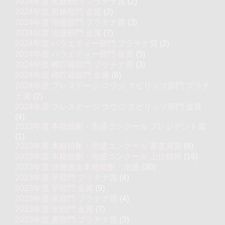
2024年度 黒糖部門 プラチナ賞
(2)
2024年度 黒糖部門 金賞
(2)
2024年度 泡盛部門 プラチナ賞
(3)
2024年度 泡盛部門 金賞
(7)
2024年度 バラエティー部門 プラチナ賞
(2)
2024年度 バラエティー部門 金賞
(5)
2024年度 樽貯蔵部門 プラチナ賞
(3)
2024年度 樽貯蔵部門 金賞
(6)
2024年度 プレステージ コウジ スピリッツ部門 プラチ
ナ賞
(2)
2024年度 プレステージ コウジ スピリッツ部門 金賞
(4)
2023年度 本格焼酎・泡盛コンクール プレジデント賞
(1)
2023年度 本格焼酎・泡盛コンクール 審査員賞
(8)
2023年度 本格焼酎・泡盛コンクール 上位銘柄
(16)
2023年度 決勝進出本格焼酎・泡盛
(30)
2023年度 芋部門 プラチナ賞
(4)
2023年度 芋部門 金賞
(9)
2023年度 米部門 プラチナ賞
(4)
2023年度 米部門 金賞
(7)
2023年度 麦部門 プラチナ賞
(3)