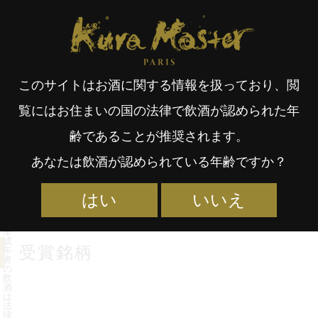
Kura Master Paris
受賞酒検索
受賞蔵元一覧
受賞酒取扱店
Fr
日
光酒造株式会社
このサイトはお酒に関する情報を扱っており、閲
an
本
覧にはお住まいの国の法律で飲酒が認められた年
811-2317
福岡県糟屋郡粕屋町長者原東6-12-20
齢であることが推奨されます。
çai
語
あなたは飲酒が認められている年齢ですか？
https://www.hakata-hikari.co.jp/
はい
いいえ
s
未
成
受賞銘柄
年
者
の
飲
酒
は
法
律