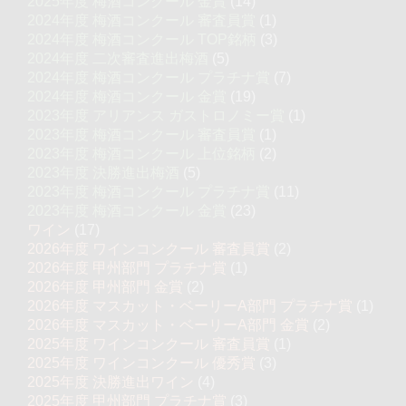
2025年度 梅酒コンクール 金賞
(14)
2024年度 梅酒コンクール 審査員賞
(1)
2024年度 梅酒コンクール TOP銘柄
(3)
2024年度 二次審査進出梅酒
(5)
2024年度 梅酒コンクール プラチナ賞
(7)
2024年度 梅酒コンクール 金賞
(19)
2023年度 アリアンス ガストロノミー賞
(1)
2023年度 梅酒コンクール 審査員賞
(1)
2023年度 梅酒コンクール 上位銘柄
(2)
2023年度 決勝進出梅酒
(5)
2023年度 梅酒コンクール プラチナ賞
(11)
2023年度 梅酒コンクール 金賞
(23)
ワイン
(17)
2026年度 ワインコンクール 審査員賞
(2)
2026年度 甲州部門 プラチナ賞
(1)
2026年度 甲州部門 金賞
(2)
2026年度 マスカット・ベーリーA部門 プラチナ賞
(1)
2026年度 マスカット・ベーリーA部門 金賞
(2)
2025年度 ワインコンクール 審査員賞
(1)
2025年度 ワインコンクール 優秀賞
(3)
2025年度 決勝進出ワイン
(4)
2025年度 甲州部門 プラチナ賞
(3)