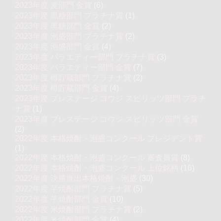
2023年度 麦部門 金賞
(6)
2023年度 黒糖部門 プラチナ賞
(1)
2023年度 黒糖部門 金賞
(2)
2023年度 泡盛部門 プラチナ賞
(2)
2023年度 泡盛部門 金賞
(4)
2023年度 バラエティー部門 プラチナ賞
(3)
2023年度 バラエティー部門 金賞
(7)
2023年度 樽貯蔵部門 プラチナ賞
(2)
2023年度 樽貯蔵部門 金賞
(4)
2023年度 プレステージ コウジ スピリッツ部門 プラチ
ナ賞
(1)
2023年度 プレステージ コウジ スピリッツ部門 金賞
(2)
2022年度 本格焼酎・泡盛コンクール プレジデント賞
(1)
2022年度 本格焼酎・泡盛コンクール 審査員賞
(8)
2022年度 本格焼酎・泡盛コンクール 上位銘柄
(16)
2022年度 決勝進出本格焼酎・泡盛
(30)
2022年度 芋焼酎部門 プラチナ賞
(5)
2022年度 芋焼酎部門 金賞
(10)
2022年度 米焼酎部門 プラチナ賞
(2)
2022年度 米焼酎部門 金賞
(4)