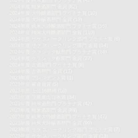
2024年度 純米酒部門 プラチナ賞
(41)
2024年度 純米酒部門 金賞
(82)
2024年度 大吟醸酒部門 プラチナ賞
(10)
2024年度 大吟醸酒部門 金賞
(19)
2024年度 純米大吟醸酒部門 プラチナ賞
(55)
2024年度 純米大吟醸酒部門 金賞
(110)
2024年度 サケ スパークリング部門 プラチナ賞
(6)
2024年度 サケ スパークリング部門 金賞
(14)
2024年度 クラシック酛部門 プラチナ賞
(14)
2024年度 クラシック酛部門 金賞
(27)
2024年度 古酒部門 プラチナ賞
(8)
2024年度 古酒部門 金賞
(17)
2023年度 プレジデント賞
(1)
2023年度 審査員賞
(5)
2023年度 上位16銘柄
(16)
2023年度 決勝進出日本酒
(34)
2023年度 純米酒部門 プラチナ賞
(42)
2023年度 純米酒部門 金賞
(89)
2023年度 純米大吟醸酒部門 プラチナ賞
(47)
2023年度 純米大吟醸酒部門 金賞
(99)
2023年度 サケ スパークリング部門 プラチナ賞
(7)
2023年度 サケ スパークリング部門 金賞
(13)