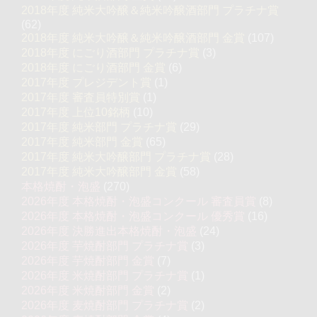
2018年度 純米大吟醸＆純米吟醸酒部門 プラチナ賞
(62)
2018年度 純米大吟醸＆純米吟醸酒部門 金賞
(107)
2018年度 にごり酒部門 プラチナ賞
(3)
2018年度 にごり酒部門 金賞
(6)
2017年度 プレジデント賞
(1)
2017年度 審査員特別賞
(1)
2017年度 上位10銘柄
(10)
2017年度 純米部門 プラチナ賞
(29)
2017年度 純米部門 金賞
(65)
2017年度 純米大吟醸部門 プラチナ賞
(28)
2017年度 純米大吟醸部門 金賞
(58)
本格焼酎・泡盛
(270)
2026年度 本格焼酎・泡盛コンクール 審査員賞
(8)
2026年度 本格焼酎・泡盛コンクール 優秀賞
(16)
2026年度 決勝進出本格焼酎・泡盛
(24)
2026年度 芋焼酎部門 プラチナ賞
(3)
2026年度 芋焼酎部門 金賞
(7)
2026年度 米焼酎部門 プラチナ賞
(1)
2026年度 米焼酎部門 金賞
(2)
2026年度 麦焼酎部門 プラチナ賞
(2)