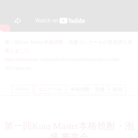
第一回Kura Master本格焼酎・泡盛コンクールの受賞酒を発
表しました。
https://kuramaster.com/ja/shochu-awamori/concours/comite-
2021/laureats/
NEWS
コンクール
本格焼酎・泡盛
動画
第一回Kura Master本格焼酎・泡
盛 審査会