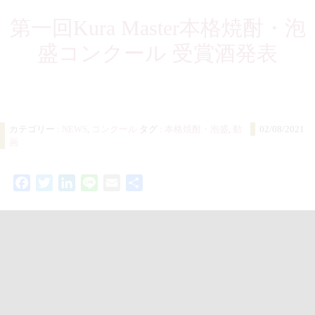
第一回Kura Master本格焼酎・泡
盛コンクール 受賞酒発表
カテゴリー :
NEWS
,
コンクール
タグ :
本格焼酎・泡盛
,
動
02/08/2021
画
Facebook
Twitter
LinkedIn
Line
Email
共
有