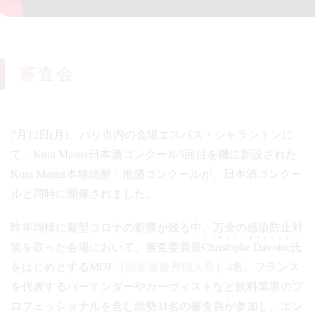
審査会
7月12日(月)、パリ市内の会場エスパス・シャラントンに
て、Kura Master日本酒コンクール5回目を機に新設された
Kura Master本格焼酎・泡盛コンクールが、日本酒コンクー
ルと同時に開催されました。
昨年同様に新型コロナの影響が残る中、万全の感染防止対
クリストフ・ダヴォワンヌ
策を取った会場において、審査委員長
Christophe Davoine
氏
をはじめとするMOF（
国家最優秀職人章
）4名、フランス
を代表するバーテンダーやカーヴィストなど飲料業界のプ
ロフェッショナルを含む総勢31名の審査員が参加し、エン