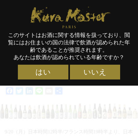
タグ:
動画
Kura Master Paris
このサイトはお酒に関する情報を扱っており、閲
Kura Master WEEK 2021
覧にはお住まいの国の法律で飲酒が認められた年
齢であることが推奨されます。
あなたは飲酒が認められている年齢ですか？
はい
いいえ
カテゴリー :
NEWS
タグ :
日本酒
,
本格焼酎・泡盛
,
動画
09/09/2021
Facebook
Twitter
LinkedIn
Line
Email
共
有
9/20（月）日本時間12時半/フランス時間19時半より、日本