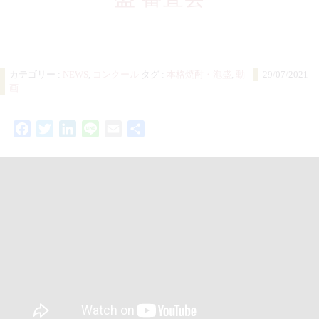
カテゴリー :
NEWS
,
コンクール
タグ :
本格焼酎・泡盛
,
動
29/07/2021
画
Facebook
Twitter
LinkedIn
Line
Email
共
有