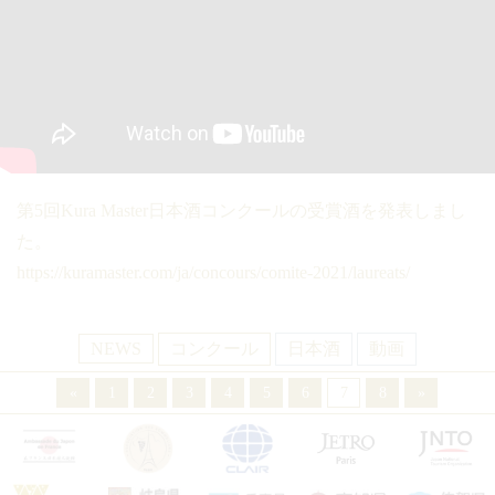
第5回Kura Master日本酒コンクールの受賞酒を発表しまし
た。
https://kuramaster.com/ja/concours/comite-2021/laureats/
NEWS
コンクール
日本酒
動画
«
1
2
3
4
5
6
7
8
»