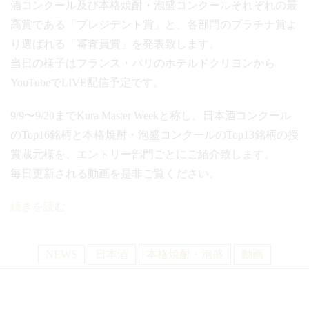
酒コンクール及び本格焼酎・泡盛コンクールそれぞれの最
高賞である「プレジデント賞」と、各部門のプラチナ賞よ
り選ばれる「審査員賞」を発表致します。
当日の様子はフランス・パリのホテルドクリヨンから
YouTubeでLIVE配信予定です。
9/9〜9/20までKura Master Weekと称し、日本酒コンクール
のTop16銘柄と本格焼酎・泡盛コンクールのTop13銘柄の授
賞蔵元様を、エントリー部門ごとにご紹介致します。
毎日更新される動画を是非ご覧ください。
続きを読む
NEWS
日本酒
本格焼酎・泡盛
動画