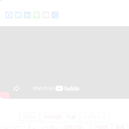
Facebook
Twitter
LinkedIn
Line
Email
共
有
NEWS
本格焼酎・泡盛
ペアリング
ル・グー・デュ・ジャポン（日本の味）
沖縄県
動画