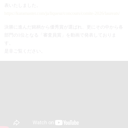
表いたしました。
https://kuramaster.com/ja/liqueur/concours/comite-2026/laureats/
決勝に進んだ銘柄から優秀賞が選ばれ、更にその中から各
部門の1位となる「審査員賞」を動画で発表しておりま
す。
是非ご覧ください。