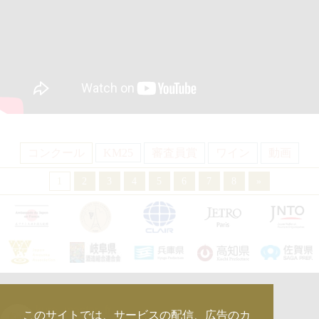
コンクール
KM25
審査員賞
ワイン
動画
1
2
3
4
5
6
7
8
»
kura_master_fr
このサイトでは、サービスの配信、広告のカ