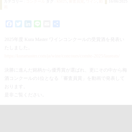
カテゴリー :
コンクール
タグ :
KM25
,
審査員賞
,
ワイン
,
動
16/06/2025
画
Facebook
Twitter
LinkedIn
Line
Email
共
有
2025年度 Kura Master ワインコンクールの受賞酒を発表い
たしました。
https://kuramaster.com/ja/wine/concours/comite-2025/laureats/
決勝に進んだ銘柄から優秀賞が選ばれ、更にその中から梅
酒コンクールの1位となる「審査員賞」を動画で発表して
おります。
是非ご覧ください。