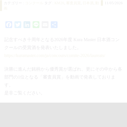
カテゴリー :
コンクール
タグ :
KM26
,
審査員賞
,
日本酒
,
動
11/05/2026
画
Facebook
Twitter
LinkedIn
Line
Email
共
有
記念すべき十周年となる2026年度 Kura Master 日本酒コン
クールの受賞酒を発表いたしました。
https://kuramaster.com/ja/concours/comite-2026/laureats/
決勝に進んだ銘柄から優秀賞が選ばれ、更にその中から各
部門の1位となる「審査員賞」を動画で発表しておりま
す。
是非ご覧ください。