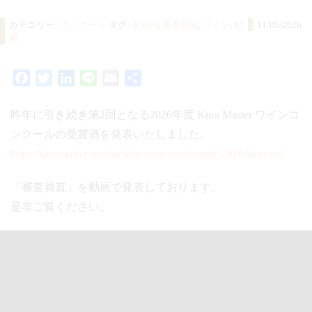
カテゴリー :
コンクール
タグ :
KM26
,
審査員賞
,
ワイン
,
動
11/05/2026
画
Facebook
Twitter
LinkedIn
Line
Email
共
有
昨年に引き続き第2回となる2026年度 Kura Master ワインコ
ンクールの受賞酒を発表いたしました。
https://kuramaster.com/ja/wine/concours/comite-2026/laureats/
「審査員賞」を動画で発表しております。
是非ご覧ください。