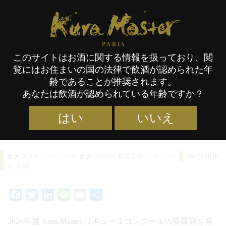
タグ:
動画
Kura Master Paris
このサイトはお酒に関する情報を扱っており、閲
2026年度 Kura Master
覧にはお住まいの国の法律で飲酒が認められた年
リキュールコンクール
齢であることが推奨されます。
あなたは飲酒が認められている年齢ですか？
受賞酒発表！
はい
いいえ
カテゴリー :
コンクール
タグ :
KM26
,
審査員賞
,
リキュー
18/05/2026
ル
,
動画
Facebook
Twitter
LinkedIn
Line
Email
共
有
2026年度 Kura Master リキュールコンクールの受賞酒を発