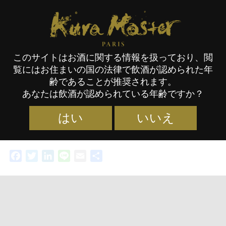
Kura Master Paris
このサイトはお酒に関する情報を扱っており、閲
覧にはお住まいの国の法律で飲酒が認められた年
第一回Kura Master本格焼酎・泡
齢であることが推奨されます。
あなたは飲酒が認められている年齢ですか？
盛 審査会
はい
いいえ
カテゴリー :
NEWS
,
コンクール
タグ :
本格焼酎・泡盛
,
動
29/07/2021
画
Facebook
Twitter
LinkedIn
Line
Email
共
有