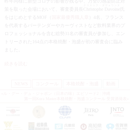
昨年同様に新型コロナの影響が残る中、万全の感染防止対
クリストフ・ダヴォワンヌ
策を取った会場において、審査委員長
Christophe Davoine
氏
をはじめとするMOF（
国家最優秀職人章
）4名、フランス
を代表するバーテンダーやカーヴィストなど飲料業界のプ
ロフェッショナルを含む総勢31名の審査員が参加し、エン
トリーされた164点の本格焼酎・泡盛が初の審査会に臨み
ました。
続きを読む
NEWS
コンクール
本格焼酎・泡盛
動画
«
ル・グー・デュ・ジャポン（日本の味）エピソード2 : 沖縄
第一回Kura Master本格焼酎・泡盛コンクール 受賞酒発表
»