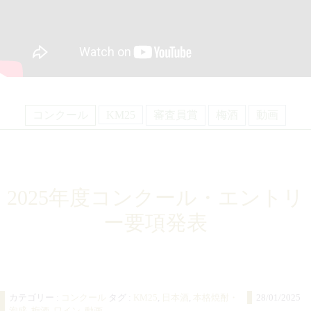
コンクール
KM25
審査員賞
梅酒
動画
2025年度コンクール・エントリ
ー要項発表
カテゴリー :
コンクール
タグ :
KM25
,
日本酒
,
本格焼酎・
28/01/2025
泡盛
,
梅酒
,
ワイン
,
動画