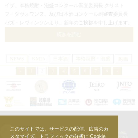
イザ、本格焼酎・泡盛コンクール審査委員長 クリスト
フ・ダヴォワンヌ、及び日本酒コンクール副審査委員長
パズ・レヴィンソンより、新年のご挨拶を申し上げます。
続きを読む
NEWS
KM25
日本酒
本格焼酎・泡盛
動画
«
1
2
3
4
5
6
7
8
»
kura_master_fr
このサイトでは、サービスの配信、広告のカ
【10e édition : le 27 avril 2026】
Concours de Sakés japonais,
スタマイズ、トラフィックの分析に Cookie
d’Honkaku Shochu & Awamori, de Liqueurs et de Vins japonais.