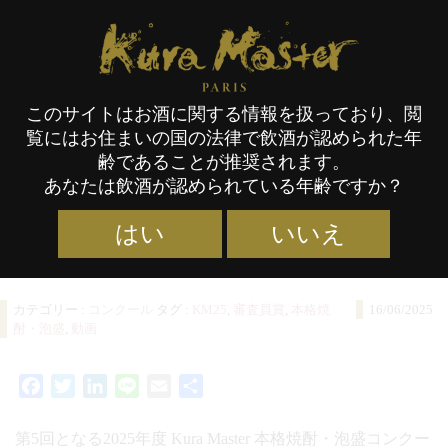
タグ:
動画
Kura Master Paris
このサイトはお酒に関する情報を扱っており、閲
2025年度 Kura Master
覧にはお住まいの国の法律で飲酒が認められた年
本格焼酎・泡盛コンクール
齢であることが推奨されます。
あなたは飲酒が認められている年齢ですか？
受賞酒発表！
はい
いいえ
カテゴリー :
コンクール
タグ :
KM25
,
審査員賞
,
本格焼
16/06/2025
酎・泡盛
,
動画
Facebook
Twitter
LinkedIn
Line
Email
共
有
第5回となる2025年度 Kura Master 本格焼酎・泡盛コンクー