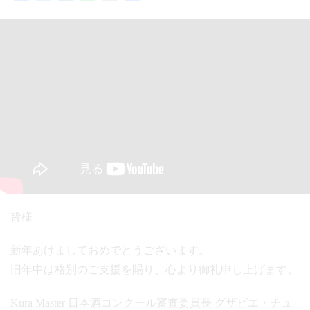
有
皆様
新年あけましておめでとうございます。
旧年中は格別のご支援を賜り、心より御礼申し上げます。
Kura Master 日本酒コンクール審査委員長 グザビエ・チュ