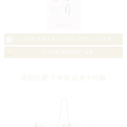
2026年度 純米酒（51-65%）部門 プラチナ賞
2019年度 純米酒部門 金賞
黒松白鹿 千年壽 純米大吟醸