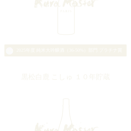
2025年度 純米大吟醸酒（36-50%）部門 プラチナ賞
黒松白鹿 こしゅ １０年貯蔵