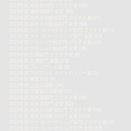
2023年度 純米酒部門 プラチナ賞
(42)
2023年度 純米酒部門 金賞
(89)
2023年度 純米大吟醸酒部門 プラチナ賞
(47)
2023年度 純米大吟醸酒部門 金賞
(99)
2023年度 サケ スパークリング部門 プラチナ賞
(7)
2023年度 サケ スパークリング部門 金賞
(13)
2023年度 クラシック酛部門 プラチナ賞
(13)
2023年度 クラシック酛部門 金賞
(26)
2023年度 古酒部門 プラチナ賞
(8)
2023年度 古酒部門 金賞
(15)
2022年度 プレジデント賞
(1)
2022年度 アリアンス ガストロノミー賞
(1)
2022年度 審査員賞
(5)
2022年度 上位16銘柄
(16)
2022年度 決勝進出日本酒
(32)
2022年度 純米酒部門 プラチナ賞
(45)
2022年度 純米酒部門 金賞
(92)
2022年度 純米大吟醸酒部門 プラチナ賞
(50)
2022年度 純米大吟醸酒部門 金賞
(102)
2022年度 サケ スパークリング部門 プラチナ賞
(7)
2022年度 サケ スパークリング部門 金賞
(13)