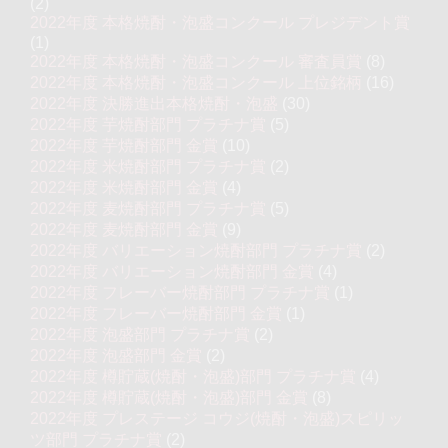
(2)
2022年度 本格焼酎・泡盛コンクール プレジデント賞
(1)
2022年度 本格焼酎・泡盛コンクール 審査員賞
(8)
2022年度 本格焼酎・泡盛コンクール 上位銘柄
(16)
2022年度 決勝進出本格焼酎・泡盛
(30)
2022年度 芋焼酎部門 プラチナ賞
(5)
2022年度 芋焼酎部門 金賞
(10)
2022年度 米焼酎部門 プラチナ賞
(2)
2022年度 米焼酎部門 金賞
(4)
2022年度 麦焼酎部門 プラチナ賞
(5)
2022年度 麦焼酎部門 金賞
(9)
2022年度 バリエーション焼酎部門 プラチナ賞
(2)
2022年度 バリエーション焼酎部門 金賞
(4)
2022年度 フレーバー焼酎部門 プラチナ賞
(1)
2022年度 フレーバー焼酎部門 金賞
(1)
2022年度 泡盛部門 プラチナ賞
(2)
2022年度 泡盛部門 金賞
(2)
2022年度 樽貯蔵(焼酎・泡盛)部門 プラチナ賞
(4)
2022年度 樽貯蔵(焼酎・泡盛)部門 金賞
(8)
2022年度 プレステージ コウジ(焼酎・泡盛)スピリッ
ツ部門 プラチナ賞
(2)