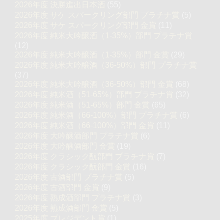
2026年度 決勝進出日本酒
(55)
2026年度 サケ スパークリング部門 プラチナ賞
(5)
2026年度 サケ スパークリング部門 金賞
(11)
2026年度 純米大吟醸酒（1-35%）部門 プラチナ賞
(12)
2026年度 純米大吟醸酒（1-35%）部門 金賞
(29)
2026年度 純米大吟醸酒（36-50%）部門 プラチナ賞
(37)
2026年度 純米大吟醸酒（36-50%）部門 金賞
(68)
2026年度 純米酒（51-65%）部門 プラチナ賞
(32)
2026年度 純米酒（51-65%）部門 金賞
(65)
2026年度 純米酒（66-100%）部門 プラチナ賞
(6)
2026年度 純米酒（66-100%）部門 金賞
(11)
2026年度 大吟醸酒部門 プラチナ賞
(6)
2026年度 大吟醸酒部門 金賞
(19)
2026年度 クラシック酛部門 プラチナ賞
(7)
2026年度 クラシック酛部門 金賞
(16)
2026年度 古酒部門 プラチナ賞
(5)
2026年度 古酒部門 金賞
(9)
2026年度 熟成酒部門 プラチナ賞
(3)
2026年度 熟成酒部門 金賞
(5)
2025年度 プレジデント賞
(1)