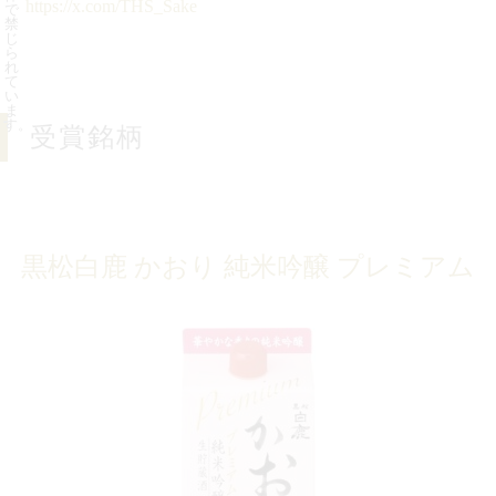
https://x.com/THS_Sake
で
禁
じ
ら
れ
て
い
ま
す。
受賞銘柄
黒松白鹿 かおり 純米吟醸 プレミアム