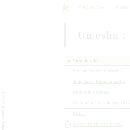
Recherche
Kuram
Umeshu : 
Nom du saké
Dragon Water Benisashi
Shigemasu Junmaiumeshu
Kikubijin Umeshu
Hyakunen Umeshu Aged in W
Brava
KOMAKI NO UMESHU