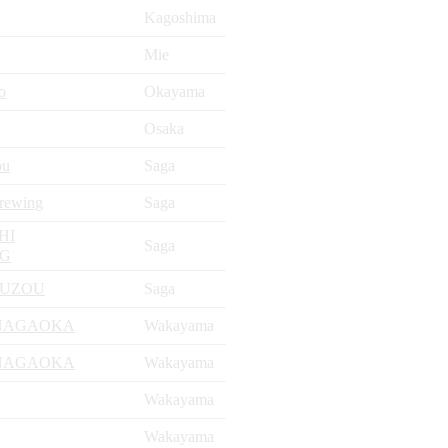
Kagoshima
Mie
o
Okayama
Osaka
ou
Saga
rewing
Saga
HI
Saga
NG
HUZOU
Saga
NAGAOKA
Wakayama
NAGAOKA
Wakayama
Wakayama
Wakayama