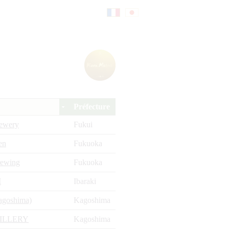
Fr
日
an
本
Préfecture
çai
語
rewery
Fukui
en
Fukuoka
s
rewing
Fukuoka
I
Ibaraki
agoshima)
Kagoshima
ILLERY
Kagoshima