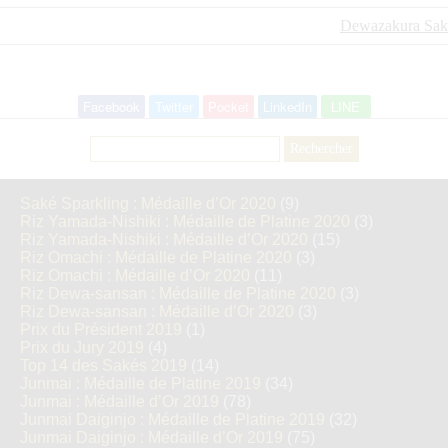
Dewazakura Sak
Facebook
Twitter
Pocket
LinkedIn
LINE
Rechercher :
Saké Sparkling : Médaille d’Or 2020
(9)
Riz Yamada-Nishiki : Médaille de Platine 2020
(3)
Riz Yamada-Nishiki : Médaille d’Or 2020
(15)
Riz Omachi : Médaille de Platine 2020
(3)
Riz Omachi : Médaille d’Or 2020
(11)
Riz Dewa-sansan : Médaille de Platine 2020
(3)
Riz Dewa-sansan : Médaille d’Or 2020
(3)
Prix du Président 2019
(1)
Prix du Jury 2019
(4)
Top 14 des Sakés 2019
(14)
Junmai : Médaille de Platine 2019
(34)
Junmai : Médaille d’Or 2019
(78)
Junmai Daiginjo : Médaille de Platine 2019
(32)
Junmai Daiginjo : Médaille d’Or 2019
(75)