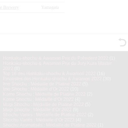
e Brewery
Yamagata
Honkaku-shochu & Awamori Prix du Président 2022
(1)
Honkaku-shochu & Awamori Prix du Jury Kura Master
2022
(8)
Top 16 des Honkaku-shochu & Awamori 2022
(16)
Finalistes des Honkaku-shochu & Awamori 2022
(30)
Imo Shochu : Médaille de Platine 2022
(5)
Imo Shochu : Médaille d’Or 2022
(10)
Kome Shochu : Médaille de Platine 2022
(2)
Kome Shochu : Médaille d’Or 2022
(4)
Mugi Shochu : Médaille de Platine 2022
(5)
Mugi Shochu : Médaille d’Or 2022
(9)
Shochu Variés : Médaille de Platine 2022
(2)
Shochu Variés : Médaille d’Or 2022
(4)
Shochu Aromatisés : Médaille de Platine 2022
(1)