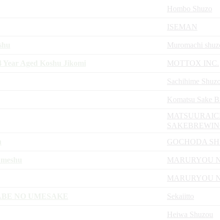
Hombo Shuzo
ISEMAN
shu
Muromachi shuz
 Year Aged Koshu Jikomi
MOTTOX INC.
Sachihime Shuz
Komatsu Sake B
MATSUURAIC
SAKEBREWI
u
GOCHODA S
Umeshu
MARURYOU 
MARURYOU 
ABE NO UMESAKE
Sekaiitto
Heiwa Shuzou