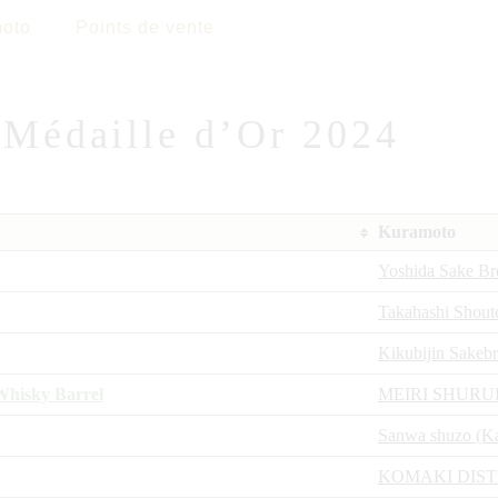
oto
Points de vente
Médaille d’Or 2024
Kuramoto
Yoshida Sake B
Takahashi Shout
Kikubijin Sakeb
hisky Barrel
MEIRI SHURU
Sanwa shuzo (K
KOMAKI DIST