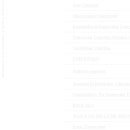
L'abus d'alcool est dangereux pour la santé, à consommer avec modération.
Joto Umeshu
Okagesama Nigoriume
Koganeiro ni kagayaku Ume
Yukyu-no-Umeshu Shizuku 4
Sachihime Umeshu
UMERINKO
daiginjo umeshu
Azumaichi Honkaku Umesh
Umeboshiya No Osuowake 
Kisyu Moe
WAKA NO MEGUMI MIN
Furu Tsuru-ume