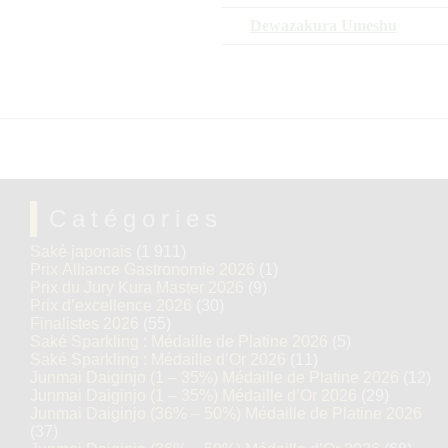
Dewazakura Umeshu
Catégories
Saké japonais
(1 911)
Prix Alliance Gastronomie 2026
(1)
Prix du Jury Kura Master 2026
(9)
Prix d’excellence 2026
(30)
Finalistes 2026
(55)
Saké Sparkling : Médaille de Platine 2026
(5)
Saké Sparkling : Médaille d’Or 2026
(11)
Junmai Daiginjo (1 – 35%) Médaille de Platine 2026
(12)
Junmai Daiginjo (1 – 35%) Médaille d’Or 2026
(29)
Junmai Daiginjo (36% – 50%) Médaille de Platine 2026
(37)