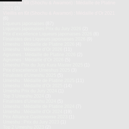
Vieillis en fût (Shochu & Awamori) : Médaille de Platine
2021
(3)
Vieillis en fût (Shochu & Awamori) : Médaille d’Or 2021
(6)
Liqueurs japonaises
(87)
Liqueurs japonaises Prix du Jury 2026
(2)
Prix d’excellence Liqueurs japonaises 2026
(6)
Finalistes des Liqueurs japonaises 2026
(9)
Umeshu : Médaille de Platine 2026
(4)
Umeshu : Médaille d’Or 2026
(11)
Agrumes : Médaille de Platine 2026
(2)
Agrumes : Médaille d’Or 2026
(5)
Umeshu Prix du Jury Kura Master 2025
(1)
Prix d'excellence Umeshus 2025
(3)
Finalistes d'Umeshu 2025
(5)
Umeshu : Médaille de Platine 2025
(11)
Umeshu : Médaille d’Or 2025
(14)
Umeshu Prix du Jury 2024
(1)
Top 3 Umeshu 2024
(3)
Finalistes d'Umeshu 2024
(5)
Umeshu : Médaille de Platine 2024
(7)
Umeshu : Médaille d’Or 2024
(19)
Prix Alliance Gastronomie 2023
(1)
Umeshu : Prix du Jury 2023
(1)
Top 2 Umeshu 2023
(2)