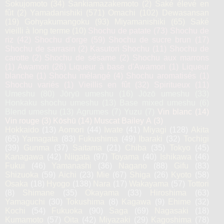
Sokujomoto
(34)
Sankiamazakemoto
(2)
Saké élevé en
fût
(2)
Yamadanishiki
(571)
Omachi
(102)
Dewasansan
(19)
Gohyakumangoku
(93)
Miyamanishiki
(65)
Saké
vieilli à long terme
(10)
Shochu de patate
(73)
Shochu de
riz
(42)
Shochu d'orge
(59)
Shochu de sucre brun
(17)
Shochu de sarrasin
(2)
Kasutori Shochu
(11)
Shochu de
carotte
(2)
Shochu de sésame
(2)
Shochu aux marrons
(1)
Awamori
(26)
Liqueur à base d'Awamori
(1)
Liqueur
blanche
(1)
Shochu mélangé
(4)
Shochu aromatisés
(1)
Shochu variés
(1)
Vieillis en fût
(32)
Spiritueux
(11)
Umeshu
(80)
Jōryū umeshu
(16)
Jōzō umeshu
(33)
Honkaku shochu umeshu
(13)
Base mixed umeshu
(6)
Blend umeshu
(13)
Agrumes
(7)
Yuzu
(7)
Vin blanc
(14)
Vin rouge
(3)
Kōshū
(14)
Muscat Bailey A
(3)
Hokkaido
(13)
Aomori
(44)
Iwate
(41)
Miyagi
(128)
Akita
(65)
Yamagata
(83)
Fukushima
(49)
Ibaraki
(32)
Tochigi
(39)
Gunma
(37)
Saitama
(21)
Chiba
(35)
Tokyo
(45)
Kanagawa
(42)
Niigata
(97)
Toyama
(40)
Ishikawa
(46)
Fukui
(46)
Yamanashi
(36)
Nagano
(88)
Gifu
(83)
Shizuoka
(59)
Aichi
(23)
Mie
(67)
Shiga
(26)
Kyoto
(58)
Osaka
(18)
Hyogo
(138)
Nara
(17)
Wakayama
(57)
Tottori
(8)
Shimane
(35)
Okayama
(33)
Hiroshima
(63)
Yamaguchi
(30)
Tokushima
(8)
Kagawa
(9)
Ehime
(32)
Kochi
(54)
Fukuoka
(90)
Saga
(69)
Nagasaki
(18)
Kumamoto
(57)
Oita
(42)
Miyazaki
(29)
Kagoshima
(78)