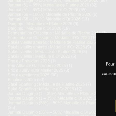
Junmai Daiginjo (36% – 50%) Médaille d’Or 2026
(68)
Junmai (51 – 65%) Médaille de Platine 2026
(32)
Junmai (51 – 65%) Médaille d’Or 2026
(65)
Junmai (66 – 100%) Médaille de Platine 2026
(6)
Junmai (66 – 100%) Médaille d’Or 2026
(11)
Daiginjo : Médaille de Platine 2026
(6)
Daiginjo : Médaille d’Or 2026
(19)
Fermentation Classique : Médaille de Platine 2026
(7)
Fermentation Classique : Médaille d’Or 2026
(16)
Sakés vieillis ambrés : Médaille de Platine 2026
(5)
Sakés vieillis ambrés : Médaille d’Or 2026
(9)
Sakés vieillis : Médaille de Platine 2026
(3)
Sakés vieillis : Médaille d’Or 2026
(5)
Prix du Président 2025
(1)
Pour 
Prix Alliance Gastronomie 2025
(1)
Prix du Jury Kura Master 2025
(8)
consomm
Prix d'excellence 2025
(30)
Finalistes 2025
(50)
Saké Sparkling : Médaille de Platine 2025
(7)
Saké Sparkling : Médaille d’Or 2025
(12)
Junmai Daiginjo (1 – 35%) Médaille de Platine 2025
(14)
Junmai Daiginjo (1 – 35%) Médaille d’Or 2025
(27)
Junmai Daiginjo (36% – 50%) Médaille de Platine 2025
(35)
Junmai Daiginjo (36% – 50%) Médaille d’Or 2025
(69)