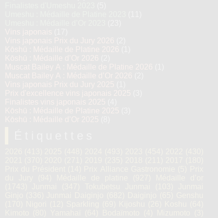
Finalistes d'Umeshu 2023
(5)
Umeshu : Médaille de Platine 2023
(11)
Umeshu : Médaille d’Or 2023
(23)
Vins japonais
(17)
Vins japonais Prix du Jury 2026
(2)
Kōshū : Médaille de Platine 2026
(1)
Kōshū : Médaille d’Or 2026
(2)
Muscat Bailey A : Médaille de Platine 2026
(1)
Muscat Bailey A : Médaille d’Or 2026
(2)
Vins japonais Prix du Jury 2025
(1)
Prix d'excellence vins japonais 2025
(3)
Finalistes vins japonais 2025
(4)
Kōshū : Médaille de Platine 2025
(3)
Kōshū : Médaille d’Or 2025
(8)
Étiquettes
2026
(413)
2025
(448)
2024
(493)
2023
(454)
2022
(430)
2021
(370)
2020
(271)
2019
(235)
2018
(211)
2017
(180)
Prix du Président
(14)
Prix Alliance Gastronomie
(5)
Prix
du Jury
(94)
Médaille de platine
(927)
Médaille d’or
(1743)
Junmai
(347)
Tokubetsu Junmai
(103)
Junmai
Ginjo
(336)
Junmai Daiginjo
(682)
Daiginjo
(65)
Genshu
(170)
Nigori
(12)
Sparkling
(69)
Kijoshu
(26)
Koshu
(64)
Kimoto
(80)
Yamahaï
(64)
Bodaïmoto
(4)
Mizumoto
(3)