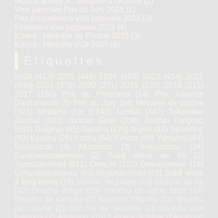
Muscat Bailey A : Médaille d’Or 2026
(2)
Vins japonais Prix du Jury 2025
(1)
Prix d'excellence vins japonais 2025
(3)
Finalistes vins japonais 2025
(4)
Kōshū : Médaille de Platine 2025
(3)
Kōshū : Médaille d’Or 2025
(8)
Étiquettes
2026
(413)
2025
(448)
2024
(493)
2023
(454)
2022
(430)
2021
(370)
2020
(271)
2019
(235)
2018
(211)
2017
(180)
Prix du Président
(14)
Prix Alliance
Gastronomie
(5)
Prix du Jury
(94)
Médaille de platine
(927)
Médaille d’or
(1743)
Junmai
(347)
Tokubetsu
Junmai
(103)
Junmai Ginjo
(336)
Junmai Daiginjo
(682)
Daiginjo
(65)
Genshu
(170)
Nigori
(12)
Sparkling
(69)
Kijoshu
(26)
Koshu
(64)
Kimoto
(80)
Yamahaï
(64)
Bodaïmoto
(4)
Mizumoto
(3)
Sokujomoto
(34)
Sankiamazakemoto
(2)
Saké élevé en fût
(2)
Yamadanishiki
(571)
Omachi
(102)
Dewasansan
(19)
Gohyakumangoku
(93)
Miyamanishiki
(65)
Saké vieilli
à long terme
(10)
Shochu de patate
(73)
Shochu de riz
(42)
Shochu d'orge
(59)
Shochu de sucre brun
(17)
Shochu de sarrasin
(2)
Kasutori Shochu
(11)
Shochu
de carotte
(2)
Shochu de sésame
(2)
Shochu aux
marrons
(1)
Awamori
(26)
Liqueur à base d'Awamori