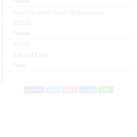
L'abus d'alcool est dangereux pour la santé, à consommer avec modération.
Fukuoka
Green Tea Shochu Ten no Miroku Gyokuro
KITAYA
Fukuoka
ZAININ
K.K. UNFILTER
Tokyo
Facebook
Twitter
Pocket
LinkedIn
LINE