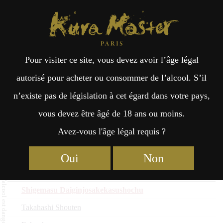
Kura Master Paris
Recherche
Kuramoto
Points de vente
Fr
日
Variés : Médaille d’Or 2026
Pour visiter ce site, vous devez avoir l’âge légal
an
本
autorisé pour acheter ou consommer de l’alcool. S’il
Nom du saké
n’existe pas de législation à cet égard dans votre pays,
çai
語
Kuramoto
vous devez être âgé de 18 ans ou moins.
Préfecture
Avez-vous l'âge légal requis ?
MINATO DISTILLERY SANSHO SPIRITS
s
HACHINOHE SHUZO
Oui
Non
Aomori
Shigemasu Daiginjosakekasushochu
Takahashi Shouten