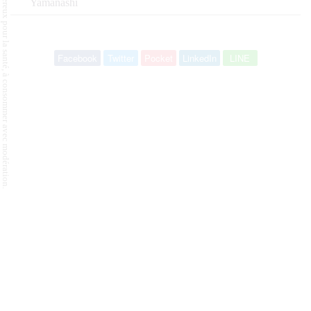
L'abus d'alcool est dangereux pour la santé, à consommer avec modération.
Yamanashi
Facebook
Twitter
Pocket
LinkedIn
LINE