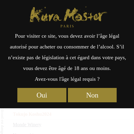
Kura Master Paris
Recherche
Kuramoto
Points de vente
Fr
日
Kōshū : Médaille d’Or 2026
Pour visiter ce site, vous devez avoir l’âge légal
an
本
autorisé pour acheter ou consommer de l’alcool. S’il
Nom du saké
n’existe pas de législation à cet égard dans votre pays,
çai
語
Kuramoto
vous devez être âgé de 18 ans ou moins.
Préfecture
Avez-vous l'âge légal requis ?
Zephyr Koshu
s
Mirai Farm Yamato
Oui
Non
Miyagi
Tokujo Koshu2024
Monde Winery