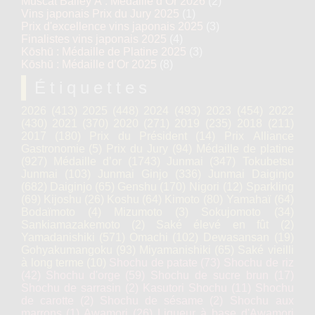
Muscat Bailey A : Médaille d’Or 2026
(2)
Vins japonais Prix du Jury 2025
(1)
Prix d'excellence vins japonais 2025
(3)
Finalistes vins japonais 2025
(4)
Kōshū : Médaille de Platine 2025
(3)
Kōshū : Médaille d’Or 2025
(8)
Étiquettes
2026
(413)
2025
(448)
2024
(493)
2023
(454)
2022
(430)
2021
(370)
2020
(271)
2019
(235)
2018
(211)
2017
(180)
Prix du Président
(14)
Prix Alliance
Gastronomie
(5)
Prix du Jury
(94)
Médaille de platine
(927)
Médaille d’or
(1743)
Junmai
(347)
Tokubetsu
Junmai
(103)
Junmai Ginjo
(336)
Junmai Daiginjo
(682)
Daiginjo
(65)
Genshu
(170)
Nigori
(12)
Sparkling
(69)
Kijoshu
(26)
Koshu
(64)
Kimoto
(80)
Yamahaï
(64)
Bodaïmoto
(4)
Mizumoto
(3)
Sokujomoto
(34)
Sankiamazakemoto
(2)
Saké élevé en fût
(2)
Yamadanishiki
(571)
Omachi
(102)
Dewasansan
(19)
Gohyakumangoku
(93)
Miyamanishiki
(65)
Saké vieilli
à long terme
(10)
Shochu de patate
(73)
Shochu de riz
(42)
Shochu d'orge
(59)
Shochu de sucre brun
(17)
Shochu de sarrasin
(2)
Kasutori Shochu
(11)
Shochu
de carotte
(2)
Shochu de sésame
(2)
Shochu aux
marrons
(1)
Awamori
(26)
Liqueur à base d'Awamori