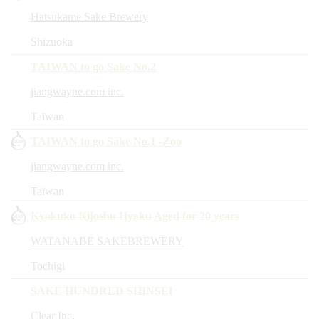
Hatsukame Sake Brewery
Shizuoka
TAIWAN to go Sake No.2
jiangwayne.com inc.
Taïwan
TAIWAN to go Sake No.1 -Zoo
jiangwayne.com inc.
Taïwan
Kyokuko Kijoshu Hyaku Aged for 20 years
WATANABE SAKEBREWERY
Tochigi
SAKE HUNDRED SHINSEI
Clear Inc.