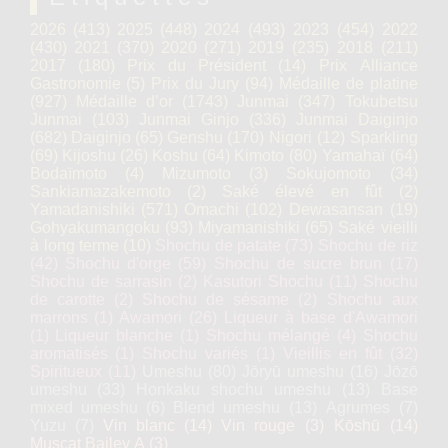
2026
(413)
2025
(448)
2024
(493)
2023
(454)
2022
(430)
2021
(370)
2020
(271)
2019
(235)
2018
(211)
2017
(180)
Prix du Président
(14)
Prix Alliance
Gastronomie
(5)
Prix du Jury
(94)
Médaille de platine
(927)
Médaille d’or
(1743)
Junmai
(347)
Tokubetsu
Junmai
(103)
Junmai Ginjo
(336)
Junmai Daiginjo
(682)
Daiginjo
(65)
Genshu
(170)
Nigori
(12)
Sparkling
(69)
Kijoshu
(26)
Koshu
(64)
Kimoto
(80)
Yamahaï
(64)
Bodaïmoto
(4)
Mizumoto
(3)
Sokujomoto
(34)
Sankiamazakemoto
(2)
Saké élevé en fût
(2)
Yamadanishiki
(571)
Omachi
(102)
Dewasansan
(19)
Gohyakumangoku
(93)
Miyamanishiki
(65)
Saké vieilli
à long terme
(10)
Shochu de patate
(73)
Shochu de riz
(42)
Shochu d'orge
(59)
Shochu de sucre brun
(17)
Shochu de sarrasin
(2)
Kasutori Shochu
(11)
Shochu
de carotte
(2)
Shochu de sésame
(2)
Shochu aux
marrons
(1)
Awamori
(26)
Liqueur à base d'Awamori
(1)
Liqueur blanche
(1)
Shochu mélangé
(4)
Shochu
aromatisés
(1)
Shochu variés
(1)
Vieillis en fût
(32)
Spiritueux
(11)
Umeshu
(80)
Jōryū umeshu
(16)
Jōzō
umeshu
(33)
Honkaku shochu umeshu
(13)
Base
mixed umeshu
(6)
Blend umeshu
(13)
Agrumes
(7)
Yuzu
(7)
Vin blanc
(14)
Vin rouge
(3)
Kōshū
(14)
Muscat Bailey A
(3)