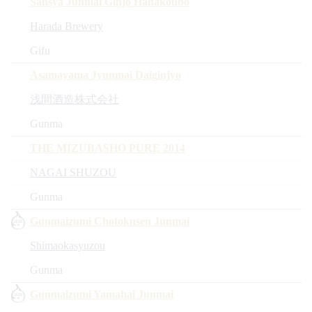
Sansya Junmai Ginjo Hanakoubo
Harada Brewery
Gifu
Asamayama Jyunmai Daiginjyo
浅間酒造株式会社
Gunma
THE MIZUBASHO PURE 2014
NAGAI SHUZOU
Gunma
Gunmaizumi Chotokusen Junmai
Shimaokasyuzou
Gunma
Gunmaizumi Yamahai Junmai