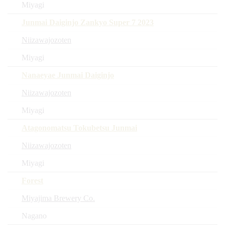
Miyagi
Junmai Daiginjo Zankyo Super 7 2023
Niizawajozoten
Miyagi
Nanaeyae Junmai Daiginjo
Niizawajozoten
Miyagi
Atagonomatsu Tokubetsu Junmai
Niizawajozoten
Miyagi
Forest
Miyajima Brewery Co.
Nagano