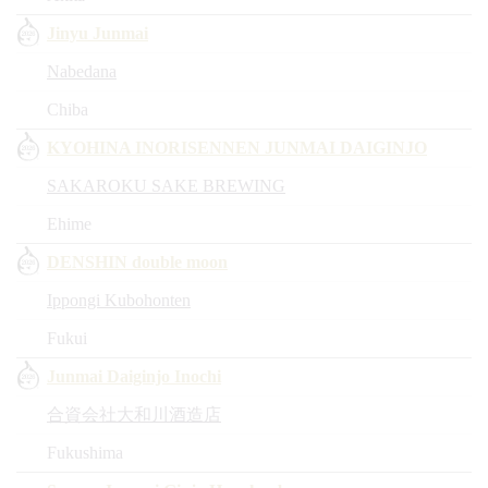
Jinyu Junmai
Nabedana
Chiba
KYOHINA INORISENNEN JUNMAI DAIGINJO
SAKAROKU SAKE BREWING
Ehime
DENSHIN double moon
Ippongi Kubohonten
Fukui
Junmai Daiginjo Inochi
合資会社大和川酒造店
Fukushima