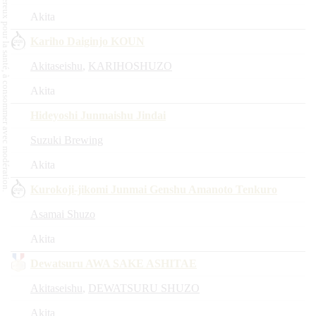
L'abus d'alcool est dangereux pour la santé, à consommer avec modération.
Akita
Kariho Daiginjo KOUN
Akitaseishu
,
KARIHOSHUZO
Akita
Hideyoshi Junmaishu Jindai
Suzuki Brewing
Akita
Kurokoji-jikomi Junmai Genshu Amanoto Tenkuro
Asamai Shuzo
Akita
Dewatsuru AWA SAKE ASHITAE
Akitaseishu
,
DEWATSURU SHUZO
Akita