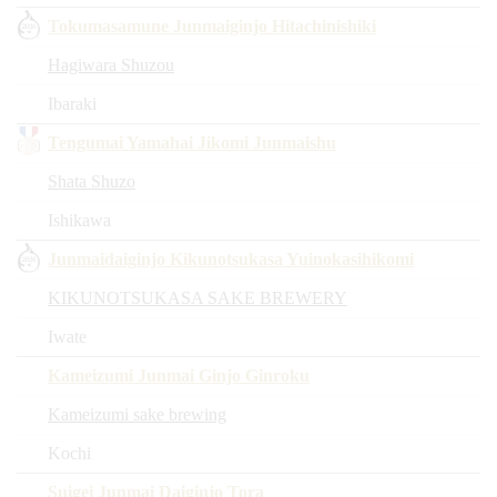
Tokumasamune Junmaiginjo Hitachinishiki
Hagiwara Shuzou
Ibaraki
Tengumai Yamahai Jikomi Junmaishu
Shata Shuzo
Ishikawa
Junmaidaiginjo Kikunotsukasa Yuinokasihikomi
KIKUNOTSUKASA SAKE BREWERY
Iwate
Kameizumi Junmai Ginjo Ginroku
Kameizumi sake brewing
Kochi
Suigei Junmai Daiginjo Tora