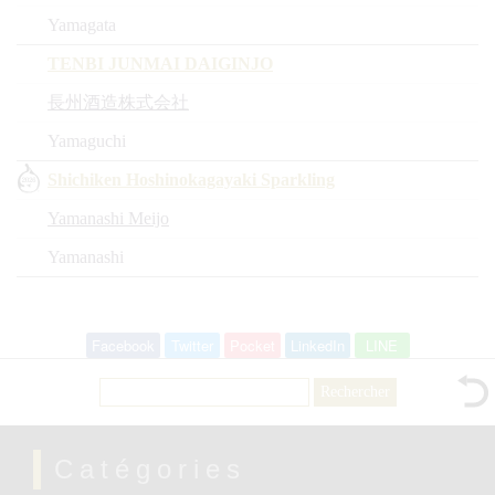
Yamagata
TENBI JUNMAI DAIGINJO
長州酒造株式会社
Yamaguchi
Shichiken Hoshinokagayaki Sparkling
Yamanashi Meijo
Yamanashi
Facebook
Twitter
Pocket
LinkedIn
LINE
Rechercher :
Catégories