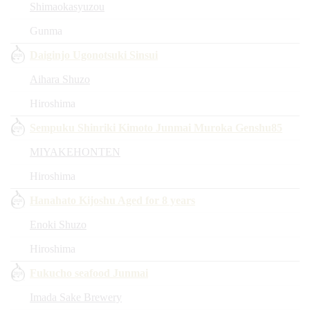
Shimaokasyuzou
Gunma
Daiginjo Ugonotsuki Sinsui
Aihara Shuzo
Hiroshima
Sempuku Shinriki Kimoto Junmai Muroka Genshu85
MIYAKEHONTEN
Hiroshima
Hanahato Kijoshu Aged for 8 years
Enoki Shuzo
Hiroshima
Fukucho seafood Junmai
Imada Sake Brewery