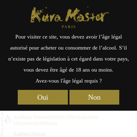
Kura Master Paris
Recherche
Kuramoto
Points de vente
Fr
日
Finalistes 2026
Pour visiter ce site, vous devez avoir l’âge légal
an
本
autorisé pour acheter ou consommer de l’alcool. S’il
Nom du saké
n’existe pas de législation à cet égard dans votre pays,
çai
語
Kuramoto
vous devez être âgé de 18 ans ou moins.
Préfecture
Avez-vous l'âge légal requis ?
Kunizakari Hizo Ginjo Koshu
s
Nakano Sake Brewery
Oui
Non
Aichi
Azakura Junmaidaiginjo Murokagenshu
Misatonishikishikomi
Azakura Shuzou