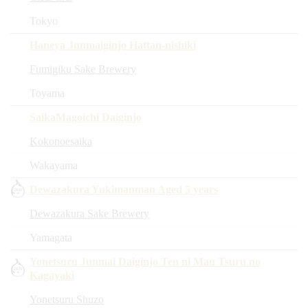
Tokyo
Haneya Junmaiginjo Hattan-nishiki
Fumigiku Sake Brewery
Toyama
SaikaMagoichi Daiginjo
Kokonoesaika
Wakayama
Dewazakura Yukimanman Aged 5 years
Dewazakura Sake Brewery
Yamagata
Yonetsuru Junmai Daiginjo Ten ni Mau Tsuru no
Kagayaki
Yonetsuru Shuzo