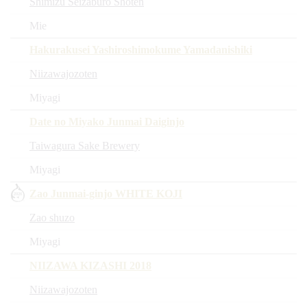
Shimizu Seizaburo Shoten
Mie
Hakurakusei Yashiroshimokume Yamadanishiki
Niizawajozoten
Miyagi
Date no Miyako Junmai Daiginjo
Taiwagura Sake Brewery
Miyagi
Zao Junmai-ginjo WHITE KOJI
Zao shuzo
Miyagi
NIIZAWA KIZASHI 2018
Niizawajozoten