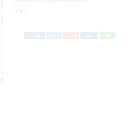
L'abus d'alcool est dangereux pour la santé, à consommer avec modération.
Tottori
Facebook
Twitter
Pocket
LinkedIn
LINE