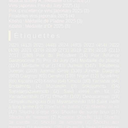
Muscat Bailey A : Médaille d’Or 2026
(2)
Vins japonais Prix du Jury 2025
(1)
Prix d'excellence vins japonais 2025
(3)
Finalistes vins japonais 2025
(4)
Kōshū : Médaille de Platine 2025
(3)
Kōshū : Médaille d’Or 2025
(8)
Étiquettes
2026
(413)
2025
(448)
2024
(493)
2023
(454)
2022
(430)
2021
(370)
2020
(271)
2019
(235)
2018
(211)
2017
(180)
Prix du Président
(14)
Prix Alliance
Gastronomie
(5)
Prix du Jury
(94)
Médaille de platine
(927)
Médaille d’or
(1743)
Junmai
(347)
Tokubetsu
Junmai
(103)
Junmai Ginjo
(336)
Junmai Daiginjo
(682)
Daiginjo
(65)
Genshu
(170)
Nigori
(12)
Sparkling
(69)
Kijoshu
(26)
Koshu
(64)
Kimoto
(80)
Yamahaï
(64)
Bodaïmoto
(4)
Mizumoto
(3)
Sokujomoto
(34)
Sankiamazakemoto
(2)
Saké élevé en fût
(2)
Yamadanishiki
(571)
Omachi
(102)
Dewasansan
(19)
Gohyakumangoku
(93)
Miyamanishiki
(65)
Saké vieilli
à long terme
(10)
Shochu de patate
(73)
Shochu de riz
(42)
Shochu d'orge
(59)
Shochu de sucre brun
(17)
Shochu de sarrasin
(2)
Kasutori Shochu
(11)
Shochu
de carotte
(2)
Shochu de sésame
(2)
Shochu aux
marrons
(1)
Awamori
(26)
Liqueur à base d'Awamori