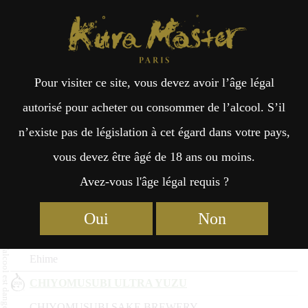
Kura Master Paris
Recherche
Kuramoto
Points de vente
Fr
日
Agrumes : Médaille de Platine
Pour visiter ce site, vous devez avoir l’âge légal
an
本
2026
autorisé pour acheter ou consommer de l’alcool. S’il
n’existe pas de législation à cet égard dans votre pays,
Nom du saké
çai
語
vous devez être âgé de 18 ans ou moins.
Kuramoto
Avez-vous l'âge légal requis ?
Préfecture
s
Kuramoto no Yuzu
Oui
Non
Eikoh Sake Brewery
Ehime
CHIYOMUSUBI ULTRA YUZU
CHIYOMUSUBI SAKE BREWERY