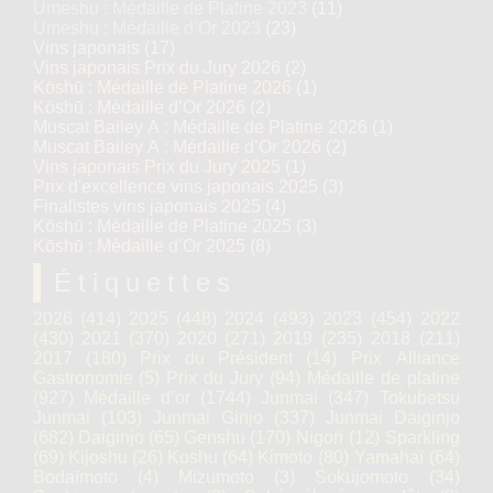
Umeshu : Médaille de Platine 2023
(11)
Umeshu : Médaille d’Or 2023
(23)
Vins japonais
(17)
Vins japonais Prix du Jury 2026
(2)
Kōshū : Médaille de Platine 2026
(1)
Kōshū : Médaille d’Or 2026
(2)
Muscat Bailey A : Médaille de Platine 2026
(1)
Muscat Bailey A : Médaille d’Or 2026
(2)
Vins japonais Prix du Jury 2025
(1)
Prix d'excellence vins japonais 2025
(3)
Finalistes vins japonais 2025
(4)
Kōshū : Médaille de Platine 2025
(3)
Kōshū : Médaille d’Or 2025
(8)
Étiquettes
2026
(414)
2025
(448)
2024
(493)
2023
(454)
2022
(430)
2021
(370)
2020
(271)
2019
(235)
2018
(211)
2017
(180)
Prix du Président
(14)
Prix Alliance
Gastronomie
(5)
Prix du Jury
(94)
Médaille de platine
(927)
Médaille d’or
(1744)
Junmai
(347)
Tokubetsu
Junmai
(103)
Junmai Ginjo
(337)
Junmai Daiginjo
(682)
Daiginjo
(65)
Genshu
(170)
Nigori
(12)
Sparkling
(69)
Kijoshu
(26)
Koshu
(64)
Kimoto
(80)
Yamahaï
(64)
Bodaïmoto
(4)
Mizumoto
(3)
Sokujomoto
(34)