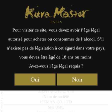
Kura Master Paris
Recherche
Kuramoto
Points de vente
Fr
日
Pour visiter ce site, vous devez avoir l’âge légal
an
本
Okagesama Nigoriume
autorisé pour acheter ou consommer de l’alcool. S’il
n’existe pas de législation à cet égard dans votre pays,
çai
語
vous devez être âgé de 18 ans ou moins.
Avez-vous l'âge légal requis ?
Umeshu : Médaille d’Or 2024
s
Oui
Non
Okagesama Nigoriume
おかげさまにごり梅
ISEMAN CO.,LTD