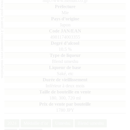
L'abus d'alcool est dangereux pour la santé, à consommer avec modération.
http://www.iseman.co.jp
Mie
Japon
4981174003355
10.5
%
Blend umeshu
Saké, etc
Inférieur à deux mois
180, 300, 720
ml
1780 JPY
2024
Médaille d’or
Umeshu
Blend umeshu