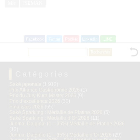
Mie
ISEMAN
Facebook
Twitter
Pocket
LinkedIn
LINE
Rechercher :
Catégories
Saké japonais
(1 912)
Prix Alliance Gastronomie 2026
(1)
Prix du Jury Kura Master 2026
(9)
Prix d’excellence 2026
(30)
Finalistes 2026
(55)
Saké Sparkling : Médaille de Platine 2026
(5)
Saké Sparkling : Médaille d’Or 2026
(11)
Junmai Daiginjo (1 – 35%) Médaille de Platine 2026
(12)
Junmai Daiginjo (1 – 35%) Médaille d’Or 2026
(29)