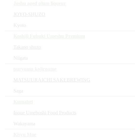
Joshu aged plum liqueur
JOYO-SHUZO
Kyoto
Koshiji Fubuki Umeshu Premium
Takano shuzo
Niigata
puryumu kojiroume
MATSUURAICHI SAKEBREWING
Saga
Kumahei
Inoue Umeboshi Food Products
Wakayama
Kisyu Moe