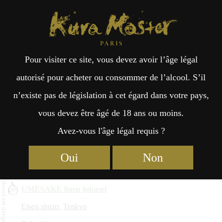
Kura Master Paris
Recherche
Kuramoto
Points de vente
Fr
日
Umeshu : Médaille d’Or 2026
Pour visiter ce site, vous devez avoir l’âge légal
an
本
autorisé pour acheter ou consommer de l’alcool. S’il
Nom du saké
n’existe pas de législation à cet égard dans votre pays,
çai
語
Kuramoto
vous devez être âgé de 18 ans ou moins.
Préfecture
Avez-vous l'âge légal requis ?
Saikoo
s
KITAYA
Oui
Non
Fukuoka
UMESAKE 8nen jukusei
Eisen shuzo
,
Tenkyo