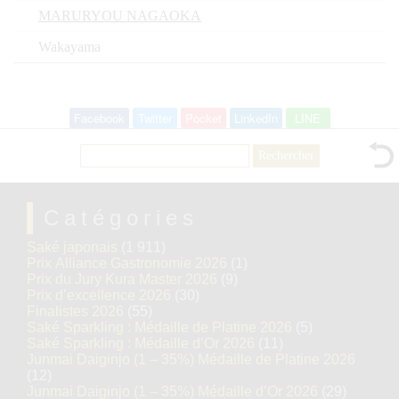
MARURYOU NAGAOKA
Wakayama
Facebook
Twitter
Pocket
LinkedIn
LINE
Rechercher :
Catégories
Saké japonais
(1 911)
Prix Alliance Gastronomie 2026
(1)
Prix du Jury Kura Master 2026
(9)
Prix d’excellence 2026
(30)
Finalistes 2026
(55)
Saké Sparkling : Médaille de Platine 2026
(5)
Saké Sparkling : Médaille d’Or 2026
(11)
Junmai Daiginjo (1 – 35%) Médaille de Platine 2026
(12)
Junmai Daiginjo (1 – 35%) Médaille d’Or 2026
(29)