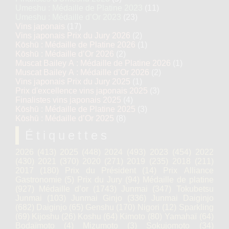
Umeshu : Médaille de Platine 2023
(11)
Umeshu : Médaille d’Or 2023
(23)
Vins japonais
(17)
Vins japonais Prix du Jury 2026
(2)
Kōshū : Médaille de Platine 2026
(1)
Kōshū : Médaille d’Or 2026
(2)
Muscat Bailey A : Médaille de Platine 2026
(1)
Muscat Bailey A : Médaille d’Or 2026
(2)
Vins japonais Prix du Jury 2025
(1)
Prix d'excellence vins japonais 2025
(3)
Finalistes vins japonais 2025
(4)
Kōshū : Médaille de Platine 2025
(3)
Kōshū : Médaille d’Or 2025
(8)
Étiquettes
2026
(413)
2025
(448)
2024
(493)
2023
(454)
2022
(430)
2021
(370)
2020
(271)
2019
(235)
2018
(211)
2017
(180)
Prix du Président
(14)
Prix Alliance
Gastronomie
(5)
Prix du Jury
(94)
Médaille de platine
(927)
Médaille d’or
(1743)
Junmai
(347)
Tokubetsu
Junmai
(103)
Junmai Ginjo
(336)
Junmai Daiginjo
(682)
Daiginjo
(65)
Genshu
(170)
Nigori
(12)
Sparkling
(69)
Kijoshu
(26)
Koshu
(64)
Kimoto
(80)
Yamahaï
(64)
Bodaïmoto
(4)
Mizumoto
(3)
Sokujomoto
(34)