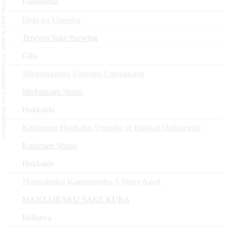
L'abus d'alcool est dangereux pour la santé, à consommer avec modération.
Fukushima
Hida no Umeshu
Tenryou Sake Brewing
Gifu
Michizakurea Umeshu Umezakura
Michizkaira Shuzo
Hokkaido
Kunimare Honkaku Umeshu of Hokkai Onikoroshi
Kunimare Shuzo
Hokkaido
Manzairaku Kagaumeshu 5 Years Aged
MANZAIRAKU SAKE KURA
Ishikawa