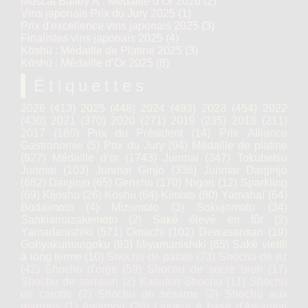
Muscat Bailey A : Médaille d’Or 2026
(2)
Vins japonais Prix du Jury 2025
(1)
Prix d'excellence vins japonais 2025
(3)
Finalistes vins japonais 2025
(4)
Kōshū : Médaille de Platine 2025
(3)
Kōshū : Médaille d’Or 2025
(8)
Étiquettes
2026
(413)
2025
(448)
2024
(493)
2023
(454)
2022
(430)
2021
(370)
2020
(271)
2019
(235)
2018
(211)
2017
(180)
Prix du Président
(14)
Prix Alliance
Gastronomie
(5)
Prix du Jury
(94)
Médaille de platine
(927)
Médaille d’or
(1743)
Junmai
(347)
Tokubetsu
Junmai
(103)
Junmai Ginjo
(336)
Junmai Daiginjo
(682)
Daiginjo
(65)
Genshu
(170)
Nigori
(12)
Sparkling
(69)
Kijoshu
(26)
Koshu
(64)
Kimoto
(80)
Yamahaï
(64)
Bodaïmoto
(4)
Mizumoto
(3)
Sokujomoto
(34)
Sankiamazakemoto
(2)
Saké élevé en fût
(2)
Yamadanishiki
(571)
Omachi
(102)
Dewasansan
(19)
Gohyakumangoku
(93)
Miyamanishiki
(65)
Saké vieilli
à long terme
(10)
Shochu de patate
(73)
Shochu de riz
(42)
Shochu d'orge
(59)
Shochu de sucre brun
(17)
Shochu de sarrasin
(2)
Kasutori Shochu
(11)
Shochu
de carotte
(2)
Shochu de sésame
(2)
Shochu aux
marrons
(1)
Awamori
(26)
Liqueur à base d'Awamori