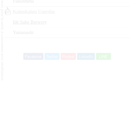
L'abus d'alcool est dangereux pour la santé, à consommer avec modération.
Fukushima
Kainokaiun Umeshu
Ide Sake Brewery
Yamanashi
Facebook
Twitter
Pocket
LinkedIn
LINE