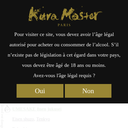
Kura Master Paris
Recherche
Kuramoto
Points de vente
Fr
日
Top 3 Umeshu 2024
Pour visiter ce site, vous devez avoir l’âge légal
an
本
autorisé pour acheter ou consommer de l’alcool. S’il
Nom du saké
n’existe pas de législation à cet égard dans votre pays,
çai
語
Kuramoto
vous devez être âgé de 18 ans ou moins.
Préfecture
Avez-vous l'âge légal requis ?
Sake-based Plum Liquor
s
Ishikura-shuzou
Oui
Non
Fukuoka
UMESAKE 8nen jukusei
Eisen shuzo
,
Tenkyo