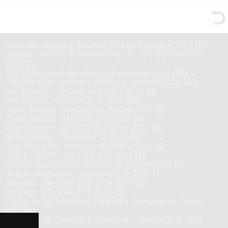
Honkaku-shochu & Awamori Prix du Président 2022
(1)
Honkaku-shochu & Awamori Prix du Jury Kura Master
2022
(8)
Top 16 des Honkaku-shochu & Awamori 2022
(16)
Finalistes des Honkaku-shochu & Awamori 2022
(30)
Imo Shochu : Médaille de Platine 2022
(5)
Imo Shochu : Médaille d’Or 2022
(10)
Kome Shochu : Médaille de Platine 2022
(2)
Kome Shochu : Médaille d’Or 2022
(4)
Mugi Shochu : Médaille de Platine 2022
(5)
Mugi Shochu : Médaille d’Or 2022
(9)
Shochu Variés : Médaille de Platine 2022
(2)
Shochu Variés : Médaille d’Or 2022
(4)
Shochu Aromatisés : Médaille de Platine 2022
(1)
Shochu Aromatisés : Médaille d’Or 2022
(1)
Awamori : Médaille de Platine 2022
(2)
Awamori : Médaille d’Or 2022
(2)
Vieillis en fût (Shochu & Awamori) : Médaille de Platine
2022
(4)
Vieillis en fût (Shochu & Awamori) : Médaille d’Or 2022