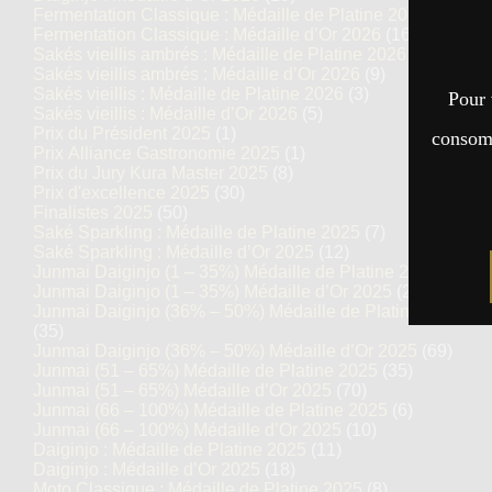
Fermentation Classique : Médaille de Platine 2026
(7)
Fermentation Classique : Médaille d’Or 2026
(16)
Sakés vieillis ambrés : Médaille de Platine 2026
(5)
Sakés vieillis ambrés : Médaille d’Or 2026
(9)
Sakés vieillis : Médaille de Platine 2026
(3)
Pour 
Sakés vieillis : Médaille d’Or 2026
(5)
Prix du Président 2025
(1)
consomm
Prix Alliance Gastronomie 2025
(1)
Prix du Jury Kura Master 2025
(8)
Prix d'excellence 2025
(30)
Finalistes 2025
(50)
Saké Sparkling : Médaille de Platine 2025
(7)
Saké Sparkling : Médaille d’Or 2025
(12)
Junmai Daiginjo (1 – 35%) Médaille de Platine 2025
(14)
Junmai Daiginjo (1 – 35%) Médaille d’Or 2025
(27)
Junmai Daiginjo (36% – 50%) Médaille de Platine 2025
(35)
Junmai Daiginjo (36% – 50%) Médaille d’Or 2025
(69)
Junmai (51 – 65%) Médaille de Platine 2025
(35)
Junmai (51 – 65%) Médaille d’Or 2025
(70)
Junmai (66 – 100%) Médaille de Platine 2025
(6)
Junmai (66 – 100%) Médaille d’Or 2025
(10)
Daiginjo : Médaille de Platine 2025
(11)
Daiginjo : Médaille d’Or 2025
(18)
Moto Classique : Médaille de Platine 2025
(8)