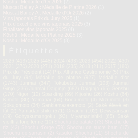
Kōshū : Médaille d’Or 2026
(2)
Muscat Bailey A : Médaille de Platine 2026
(1)
Muscat Bailey A : Médaille d’Or 2026
(2)
Vins japonais Prix du Jury 2025
(1)
Prix d'excellence vins japonais 2025
(3)
Finalistes vins japonais 2025
(4)
Kōshū : Médaille de Platine 2025
(3)
Kōshū : Médaille d’Or 2025
(8)
Étiquettes
2026
(413)
2025
(448)
2024
(493)
2023
(454)
2022
(430)
2021
(370)
2020
(271)
2019
(235)
2018
(211)
2017
(180)
Prix du Président
(14)
Prix Alliance Gastronomie
(5)
Prix
du Jury
(94)
Médaille de platine
(927)
Médaille d’or
(1743)
Junmai
(347)
Tokubetsu Junmai
(103)
Junmai
Ginjo
(336)
Junmai Daiginjo
(682)
Daiginjo
(65)
Genshu
(170)
Nigori
(12)
Sparkling
(69)
Kijoshu
(26)
Koshu
(64)
Kimoto
(80)
Yamahaï
(64)
Bodaïmoto
(4)
Mizumoto
(3)
Sokujomoto
(34)
Sankiamazakemoto
(2)
Saké élevé en
fût
(2)
Yamadanishiki
(571)
Omachi
(102)
Dewasansan
(19)
Gohyakumangoku
(93)
Miyamanishiki
(65)
Saké
vieilli à long terme
(10)
Shochu de patate
(73)
Shochu de
riz
(42)
Shochu d'orge
(59)
Shochu de sucre brun
(17)
Shochu de sarrasin
(2)
Kasutori Shochu
(11)
Shochu de