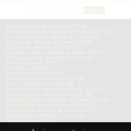
Rechercher :
Saké Sparkling : Médaille d’Or 2020
(9)
Riz Yamada-Nishiki : Médaille de Platine 2020
(3)
Riz Yamada-Nishiki : Médaille d’Or 2020
(15)
Riz Omachi : Médaille de Platine 2020
(3)
Riz Omachi : Médaille d’Or 2020
(11)
Riz Dewa-sansan : Médaille de Platine 2020
(3)
Riz Dewa-sansan : Médaille d’Or 2020
(3)
Prix du Président 2019
(1)
Prix du Jury 2019
(4)
Top 14 des Sakés 2019
(14)
Junmai : Médaille de Platine 2019
(34)
Junmai : Médaille d’Or 2019
(78)
Junmai Daiginjo : Médaille de Platine 2019
(32)
Junmai Daiginjo : Médaille d’Or 2019
(75)
Sparkling Standard : Médaille de Platine 2019
(3)
Sparkling Standard : Médaille d’Or 2019
(7)
Sparkling Soft : Médaille de Platine 2019
(3)
Sparkling Soft : Médaille d’Or 2019
(3)
Prix du Président 2018
(1)
Prix du Jury 2018
(3)