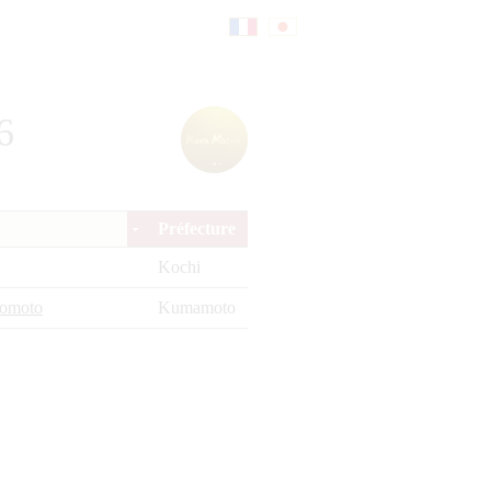
Fr
日
6
an
本
Préfecture
çai
語
Kochi
zomoto
Kumamoto
s