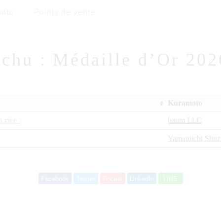
oto
Points de vente
chu : Médaille d’Or 202
Kuramoto
rice -
baum LLC
Yamatoichi Shu
Facebook
Twitter
Pocket
LinkedIn
LINE