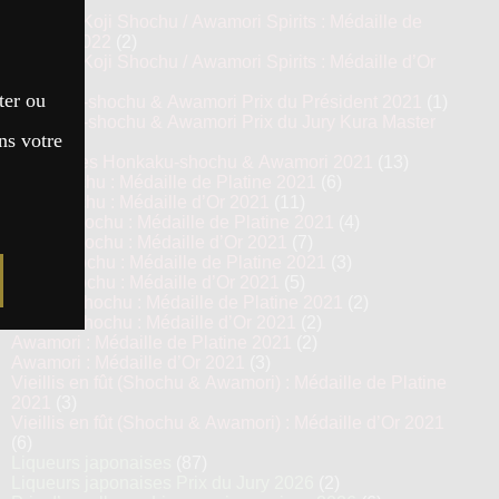
(8)
Prestige Koji Shochu / Awamori Spirits : Médaille de
Platine 2022
(2)
Prestige Koji Shochu / Awamori Spirits : Médaille d’Or
2022
(3)
ter ou
Honkaku-shochu & Awamori Prix du Président 2021
(1)
Honkaku-shochu & Awamori Prix du Jury Kura Master
ns votre
2021
(6)
Top 13 des Honkaku-shochu & Awamori 2021
(13)
Imo Shochu : Médaille de Platine 2021
(6)
Imo Shochu : Médaille d’Or 2021
(11)
Kome Shochu : Médaille de Platine 2021
(4)
Kome Shochu : Médaille d’Or 2021
(7)
Mugi Shochu : Médaille de Platine 2021
(3)
Mugi Shochu : Médaille d’Or 2021
(5)
Kokuto Shochu : Médaille de Platine 2021
(2)
Kokuto Shochu : Médaille d’Or 2021
(2)
Awamori : Médaille de Platine 2021
(2)
Awamori : Médaille d’Or 2021
(3)
Vieillis en fût (Shochu & Awamori) : Médaille de Platine
2021
(3)
Vieillis en fût (Shochu & Awamori) : Médaille d’Or 2021
(6)
Liqueurs japonaises
(87)
Liqueurs japonaises Prix du Jury 2026
(2)