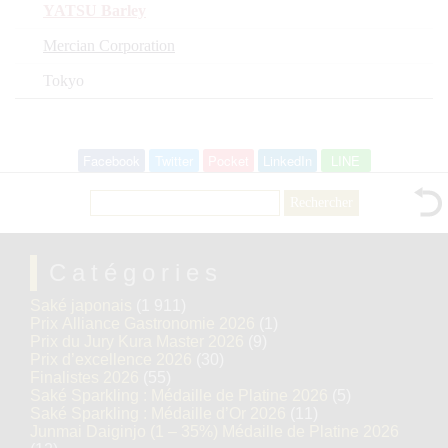
YATSU Barley
Mercian Corporation
Tokyo
Facebook
Twitter
Pocket
LinkedIn
LINE
Rechercher :
Catégories
Saké japonais
(1 911)
Prix Alliance Gastronomie 2026
(1)
Prix du Jury Kura Master 2026
(9)
Prix d’excellence 2026
(30)
Finalistes 2026
(55)
Saké Sparkling : Médaille de Platine 2026
(5)
Saké Sparkling : Médaille d’Or 2026
(11)
Junmai Daiginjo (1 – 35%) Médaille de Platine 2026