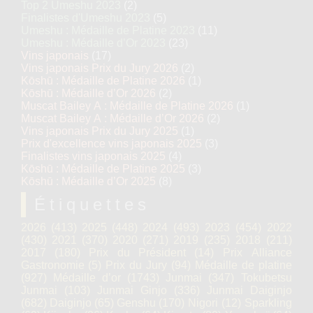
Top 2 Umeshu 2023
(2)
Finalistes d'Umeshu 2023
(5)
Umeshu : Médaille de Platine 2023
(11)
Umeshu : Médaille d’Or 2023
(23)
Vins japonais
(17)
Vins japonais Prix du Jury 2026
(2)
Kōshū : Médaille de Platine 2026
(1)
Kōshū : Médaille d’Or 2026
(2)
Muscat Bailey A : Médaille de Platine 2026
(1)
Muscat Bailey A : Médaille d’Or 2026
(2)
Vins japonais Prix du Jury 2025
(1)
Prix d'excellence vins japonais 2025
(3)
Finalistes vins japonais 2025
(4)
Kōshū : Médaille de Platine 2025
(3)
Kōshū : Médaille d’Or 2025
(8)
Étiquettes
2026
(413)
2025
(448)
2024
(493)
2023
(454)
2022
(430)
2021
(370)
2020
(271)
2019
(235)
2018
(211)
2017
(180)
Prix du Président
(14)
Prix Alliance
Gastronomie
(5)
Prix du Jury
(94)
Médaille de platine
(927)
Médaille d’or
(1743)
Junmai
(347)
Tokubetsu
Junmai
(103)
Junmai Ginjo
(336)
Junmai Daiginjo
(682)
Daiginjo
(65)
Genshu
(170)
Nigori
(12)
Sparkling