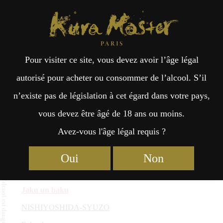
Kura Master Paris
Recherche
Kuramoto
Points de vente
Fr
日
Mugi : Médaille d’Or 2025
Pour visiter ce site, vous devez avoir l’âge légal
an
本
autorisé pour acheter ou consommer de l’alcool. S’il
Nom du saké
n’existe pas de législation à cet égard dans votre pays,
çai
語
Kuramoto
vous devez être âgé de 18 ans ou moins.
Préfecture
Avez-vous l'âge légal requis ?
Roasted Barley Shochu Tsukushi
s
NISHIYOSHIDA-SYUZO
Oui
Non
Fukuoka
Jaku un baku
NISHIYOSHIDA-SYUZO