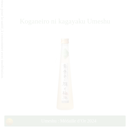
L'abus d'alcool est dangereux pour la santé, à consommer avec modération.
Koganeiro ni kagayaku Umeshu
Umeshu : Médaille d’Or 2024