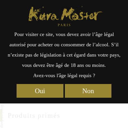
Kura Master Paris
Recherche
Kuramoto
Points de vente
Fr
日
Muromachi Shuzo
Pour visiter ce site, vous devez avoir l’âge légal
an
本
autorisé pour acheter ou consommer de l’alcool. S’il
Muromachi Shuzo Co., Ltd.
n’existe pas de législation à cet égard dans votre pays,
çai
語
1342-1 Nishinaka, Akaiwa-city
vous devez être âgé de 18 ans ou moins.
Okayama 709-0835
Avez-vous l'âge légal requis ?
s
https://www.sakuramuromachi.co.jp/
Oui
Non
Produits primés