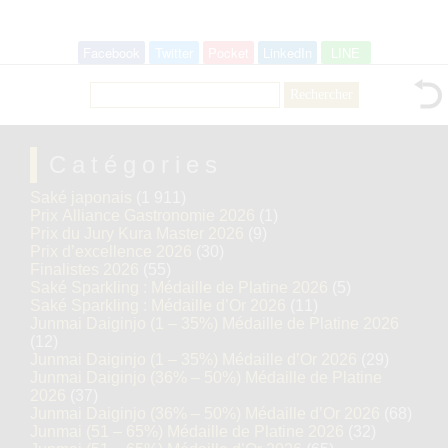
Facebook
Twitter
Pocket
LinkedIn
LINE
Rechercher :
Catégories
Saké japonais
(1 911)
Prix Alliance Gastronomie 2026
(1)
Prix du Jury Kura Master 2026
(9)
Prix d’excellence 2026
(30)
Finalistes 2026
(55)
Saké Sparkling : Médaille de Platine 2026
(5)
Saké Sparkling : Médaille d’Or 2026
(11)
Junmai Daiginjo (1 – 35%) Médaille de Platine 2026
(12)
Junmai Daiginjo (1 – 35%) Médaille d’Or 2026
(29)
Junmai Daiginjo (36% – 50%) Médaille de Platine
2026
(37)
Junmai Daiginjo (36% – 50%) Médaille d’Or 2026
(68)
Junmai (51 – 65%) Médaille de Platine 2026
(32)