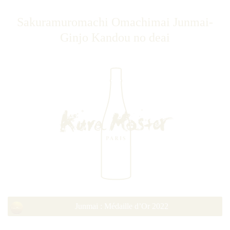
Sakuramuromachi Omachimai Junmai-
Ginjo Kandou no deai
Junmai : Médaille d’Or 2022