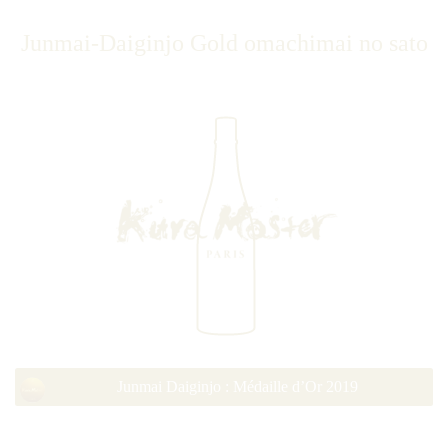
Junmai-Daiginjo Gold omachimai no sato
Junmai Daiginjo : Médaille d’Or 2019