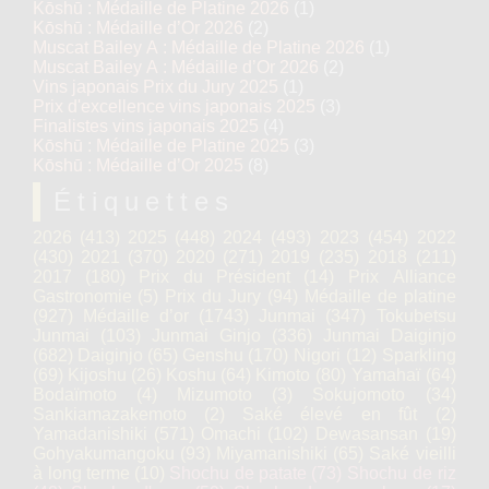
Kōshū : Médaille de Platine 2026
(1)
Kōshū : Médaille d’Or 2026
(2)
Muscat Bailey A : Médaille de Platine 2026
(1)
Muscat Bailey A : Médaille d’Or 2026
(2)
Vins japonais Prix du Jury 2025
(1)
Prix d'excellence vins japonais 2025
(3)
Finalistes vins japonais 2025
(4)
Kōshū : Médaille de Platine 2025
(3)
Kōshū : Médaille d’Or 2025
(8)
Étiquettes
2026
(413)
2025
(448)
2024
(493)
2023
(454)
2022
(430)
2021
(370)
2020
(271)
2019
(235)
2018
(211)
2017
(180)
Prix du Président
(14)
Prix Alliance
Gastronomie
(5)
Prix du Jury
(94)
Médaille de platine
(927)
Médaille d’or
(1743)
Junmai
(347)
Tokubetsu
Junmai
(103)
Junmai Ginjo
(336)
Junmai Daiginjo
(682)
Daiginjo
(65)
Genshu
(170)
Nigori
(12)
Sparkling
(69)
Kijoshu
(26)
Koshu
(64)
Kimoto
(80)
Yamahaï
(64)
Bodaïmoto
(4)
Mizumoto
(3)
Sokujomoto
(34)
Sankiamazakemoto
(2)
Saké élevé en fût
(2)
Yamadanishiki
(571)
Omachi
(102)
Dewasansan
(19)
Gohyakumangoku
(93)
Miyamanishiki
(65)
Saké vieilli
à long terme
(10)
Shochu de patate
(73)
Shochu de riz